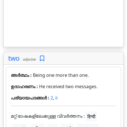
two
adjective
അർത്ഥം :
Being one more than one.
ഉദാഹരണം :
He received two messages.
പര്യായപദങ്ങൾ :
2
,
ii
മറ്റ് ഭാഷകളിലേക്കുള്ള വിവർത്തനം :
हिन्दी