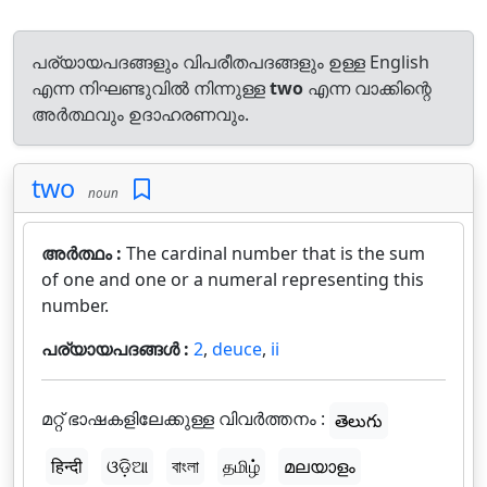
പര്യായപദങ്ങളും വിപരീതപദങ്ങളും ഉള്ള English
എന്ന നിഘണ്ടുവിൽ നിന്നുള്ള
two
എന്ന വാക്കിന്റെ
അർത്ഥവും ഉദാഹരണവും.
two
noun
അർത്ഥം :
The cardinal number that is the sum
of one and one or a numeral representing this
number.
പര്യായപദങ്ങൾ :
2
,
deuce
,
ii
മറ്റ് ഭാഷകളിലേക്കുള്ള വിവർത്തനം :
తెలుగు
हिन्दी
ଓଡ଼ିଆ
বাংলা
தமிழ்
മലയാളം