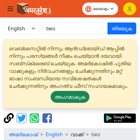
തിരയുക
വെബ്‌സൈറ്റിൽ നിന്നും ആൻഡ്രോയിഡ് ആപ്പിൽ
നിന്നും പരസ്യങ്ങൾ നീക്കം ചെയ്യാൻ ദയവായി
സബ്‌സ്‌ക്രൈബ് ചെയ്യുക. അമർകോഷിൽ പുതിയ
വാക്കുകളും നിർവചനങ്ങളും ചേർക്കുന്നതിനും മറ്റ്
ഭാഷാ സംബന്ധിയായ സവിശേഷതകൾ
ചേർക്കുന്നതിനും അംഗത്വ ഫീസ് സഹായകമാകും.
അംഗമാകുക
അമർകോഷ്
English
വാക്ക്
two