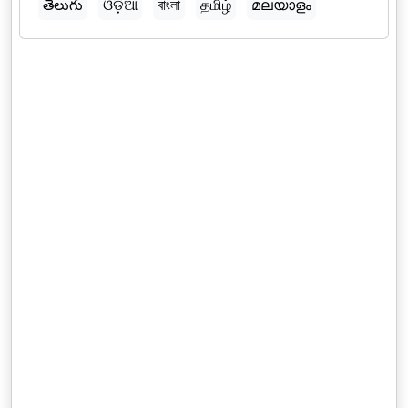
తెలుగు
ଓଡ଼ିଆ
বাংলা
தமிழ்
മലയാളം