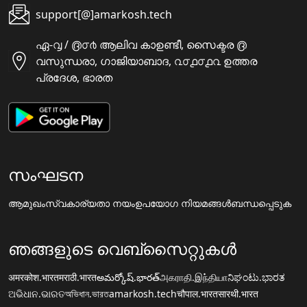
support[@]amarkosh.tech
ഏ-൮ / ൫൦൪ ആലിവ കാഉണ്ടീ, സൈക്ടര ൫
വസുന്ധരാ, ഗാജിയാബാദ, ൨൦൧൦൧൨ ഉത്തര
പ്രദേശ, ഭാരത
സംഘടന
ആമുഖം
സ്വകാര്യതാ നയം
ഉപയോഗ നിയമങ്ങൾ
ബന്ധപ്പെടുക
ഞങ്ങളുടെ വെബ്സൈറ്റുകൾ
अमरकोश.भारत
मराठी.भारत
అమర్కోష్.భారత్
அகராதி.இந்தியா
ನಿಘಂಟು.ಭಾರತ
ଅଭିଧାନ.ଭାରତ
অভিধান.ভারত
amarkosh.tech
चौपाल.भारत
सारथी.भारत