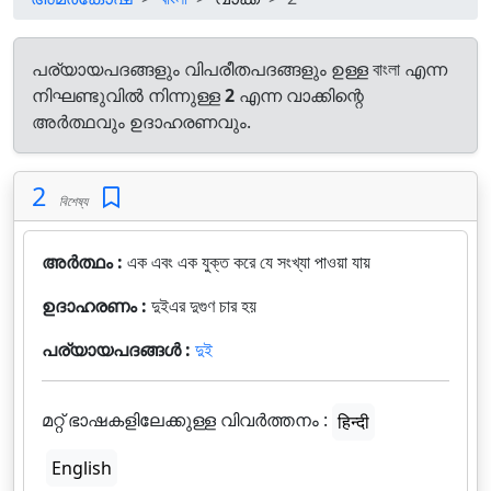
പര്യായപദങ്ങളും വിപരീതപദങ്ങളും ഉള്ള বাংলা എന്ന
നിഘണ്ടുവിൽ നിന്നുള്ള
2
എന്ന വാക്കിന്റെ
അർത്ഥവും ഉദാഹരണവും.
2
বিশেষ্য
അർത്ഥം :
এক এবং এক যুক্ত করে যে সংখ্যা পাওয়া যায়
ഉദാഹരണം :
দুইএর দুগুণ চার হয়
പര്യായപദങ്ങൾ :
দুই
മറ്റ് ഭാഷകളിലേക്കുള്ള വിവർത്തനം :
हिन्दी
English