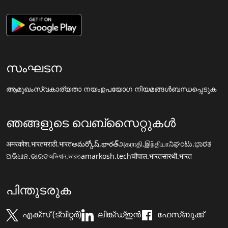
സംഘടന
ആമുഖം
സ്വകാര്യതാ നയം
ഉപയോഗ നിയമങ്ങൾ
ബന്ധപ്പെടുക
ഞങ്ങളുടെ വെബ്സൈറ്റുകൾ
अमरकोश.भारत
मराठी.भारत
అమర్కోష్.భారత్
அகராதி.இந்தியா
ನಿಘಂಟು.ಭಾರತ
ଅଭିଧାନ.ଭାରତ
অভিধান.ভারত
amarkosh.tech
चौपाल.भारत
सारथी.भारत
പിന്തുടരുക
എക്സ് (ട്വിറ്റർ)
ലിങ്ക്ഡ്ഇൻ
ഫേസ്ബുക്ക്