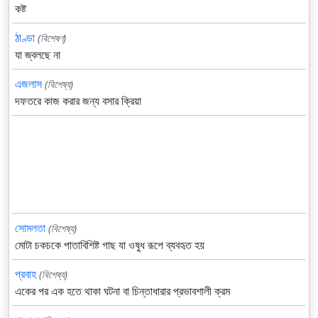
কষ্ট
ঠাণ্ডা
(বিশেষণ)
যা জ্বলছে না
এজলাস
(বিশেষ্য)
দফতরে কাজ করার জন্য বসার ক্রিয়া
সোমলতা
(বিশেষ্য)
মোটা চকচকে পাতাবিশিষ্ট গাছ যা ওষুধ রূপে ব্যবহৃত হয়
প্রবাহ
(বিশেষ্য)
একের পর এক হতে থাকা ঘটনা বা চিন্তাধারার প্রভাবশালী ক্রম