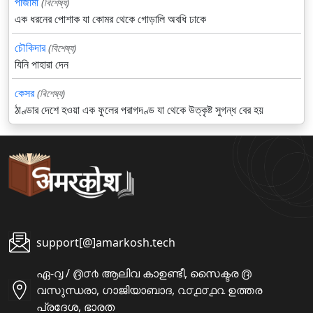
পাজামা
(বিশেষ্য)
এক ধরনের পোশাক যা কোমর থেকে গোড়ালি অবধি ঢাকে
চৌকিদার
(বিশেষ্য)
যিনি পাহারা দেন
কেসর
(বিশেষ্য)
ঠাণ্ডার দেশে হওয়া এক ফুলের পরাগদণ্ড যা থেকে উত্কৃষ্ট সুগন্ধ বের হয়
support[@]amarkosh.tech
ഏ-൮ / ൫൦൪ ആലിവ കാഉണ്ടീ, സൈക്ടര ൫
വസുന്ധരാ, ഗാജിയാബാദ, ൨൦൧൦൧൨ ഉത്തര
പ്രദേശ, ഭാരത