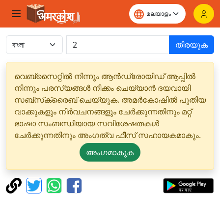
തിരയുക
വെബ്‌സൈറ്റിൽ നിന്നും ആൻഡ്രോയിഡ് ആപ്പിൽ
നിന്നും പരസ്യങ്ങൾ നീക്കം ചെയ്യാൻ ദയവായി
സബ്‌സ്‌ക്രൈബ് ചെയ്യുക. അമർകോഷിൽ പുതിയ
വാക്കുകളും നിർവചനങ്ങളും ചേർക്കുന്നതിനും മറ്റ്
ഭാഷാ സംബന്ധിയായ സവിശേഷതകൾ
ചേർക്കുന്നതിനും അംഗത്വ ഫീസ് സഹായകമാകും.
അംഗമാകുക