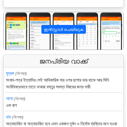
ഇൻസ്റ്റാൾ ചെയ്യുക
पिछला
अगला
ജനപ്രിയ വാക്ക്
মুদ্রক
(বিশেষ্য)
সংবাদ-পত্র ইত্যাদির সেই আধিকারিক যার ওপর ছাপার ভার থাকে আর যিনি
সংবিধিবদ্ধভাবে তাতে থআরা বস্তুর সমস্ত বিষয়ের জন্য দায়ী
আশা
(বিশেষ্য)
এক রাগ
হায়
(বিশেষ্য)
অত্যাচারিত বা অত্যাচারিত হবে এমন একজন দূর্বল ও নির্দোষ ব্যক্তির মনে হওয়া