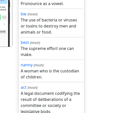
Pronounce as a vowel.
bw
(noun)
गला
The use of bacteria or viruses
or toxins to destroy men and
animals or food.
best
(noun)
The supreme effort one can
make.
nanny
(noun)
A woman who is the custodian
of children.
act
(noun)
A legal document codifying the
result of deliberations of a
committee or society or
legislative body.