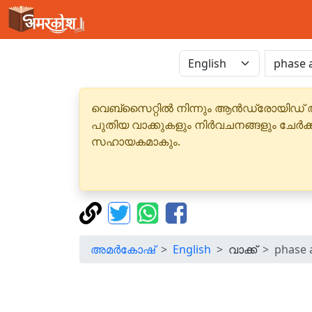
വെബ്‌സൈറ്റിൽ നിന്നും ആൻഡ്രോയിഡ് 
പുതിയ വാക്കുകളും നിർവചനങ്ങളും ചേർക
സഹായകമാകും.
അമർകോഷ്
English
വാക്ക്
phase 