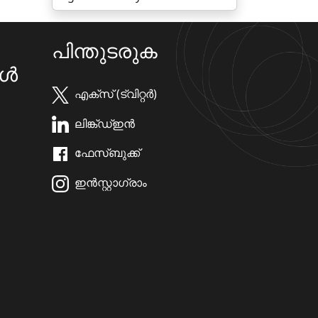
പിന്തുടരുക
കൾ
എക്സ് (ട്വിറ്റർ)
ലിങ്ക്ഡ്ഇൻ
ഫേസ്ബുക്ക്
ഇൻസ്റ്റാഗ്രാം