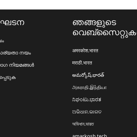
ംഘടന
ഞങ്ങളുടെ
വെബ്സൈറ്റു
ഖം
अमरकोश.भारत
ാര്യതാ നയം
मराठी.भारत
ഗ നിയമങ്ങൾ
అమర్కోష్.భారత్
്പെടുക
அகராதி.இந்தியா
ನಿಘಂಟು.ಭಾರತ
ଅଭିଧାନ.ଭାରତ
অভিধান.ভারত
amarkosh.tech