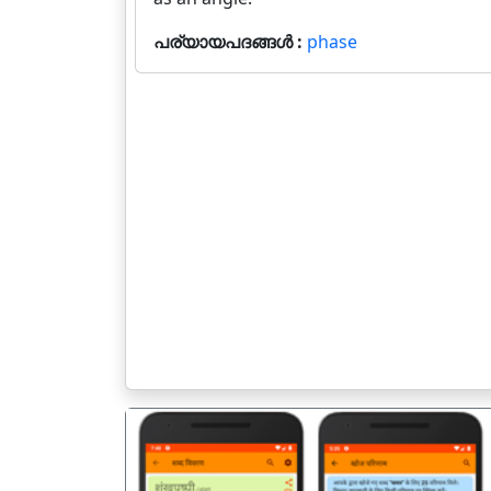
പര്യായപദങ്ങൾ :
phase