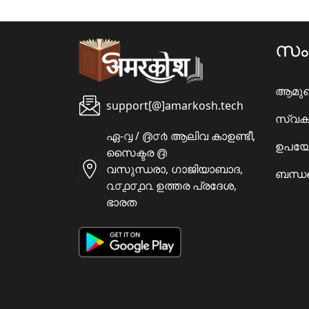
സ
ആമു
support[@]amarkosh.tech
സ്വക
ഏ-൮ / ൫൦൪ ആലിവ കാഉണ്ടീ,
ഉപയോ
സൈക്ടര ൫
വസുന്ധരാ, ഗാജിയാബാദ,
ബന്ധപ
൨൦൧൦൧൨ ഉത്തര പ്രദേശ,
ഭാരത