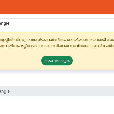
ആപ്പിൽ നിന്നും പരസ്യങ്ങൾ നീക്കം ചെയ്യാൻ ദയവായി
്കുന്നതിനും മറ്റ് ഭാഷാ സംബന്ധിയായ സവിശേഷതകൾ ചേർക
അംഗമാകുക
angle