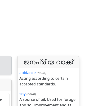
ജനപ്രിയ വാക്ക്
abidance
(noun)
Acting according to certain
accepted standards.
soy
(noun)
A source of oil. Used for forage
ed
and soil improvement and as