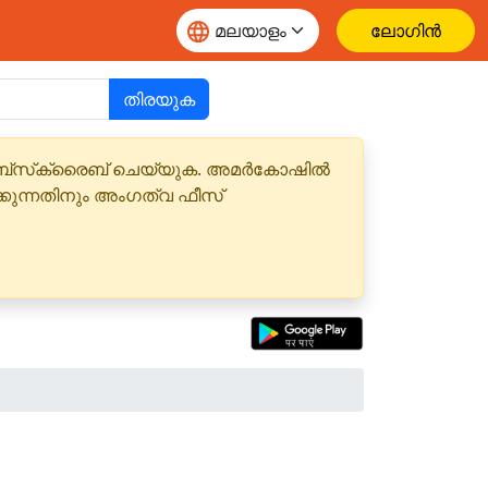
ലോഗിൻ
തിരയുക
 സബ്‌സ്‌ക്രൈബ് ചെയ്യുക. അമർകോഷിൽ
്കുന്നതിനും അംഗത്വ ഫീസ്