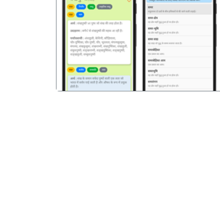
पिछला