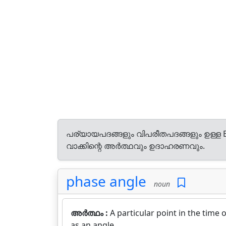
പര്യായപദങ്ങളും വിപരീതപദങ്ങളും ഉള്ള E
വാക്കിന്റെ അർത്ഥവും ഉദാഹരണവും.
phase angle
noun
അർത്ഥം :
A particular point in the time
as an angle.