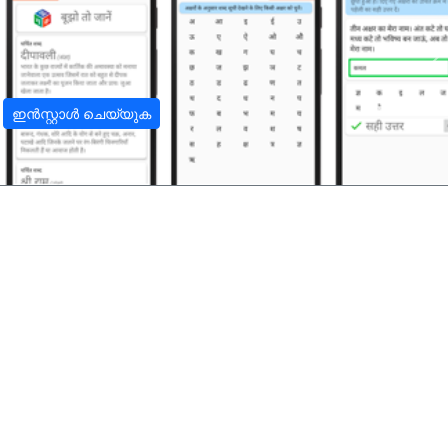
अ
ഇൻസ്റ്റാൾ ചെയ്യുക