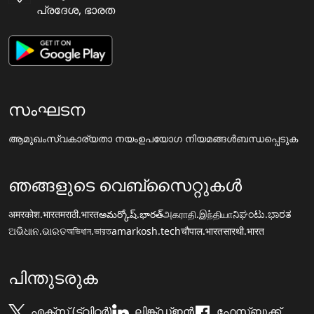
പ്രദേശ, ഭാരത
സംഘടന
ആമുഖം
സ്വകാര്യതാ നയം
ഉപയോഗ നിയമങ്ങൾ
ബന്ധപ്പെടുക
ഞങ്ങളുടെ വെബ്സൈറ്റുകൾ
अमरकोश.भारत
मराठी.भारत
అమర్కోష్.భారత్
அகராதி.இந்தியா
ನಿಘಂಟು.ಭಾರತ
ଅଭିଧାନ.ଭାରତ
অভিধান.ভারত
amarkosh.tech
चौपाल.भारत
सारथी.भारत
പിന്തുടരുക
എക്സ് (ട്വിറ്റർ)
ലിങ്ക്ഡ്ഇൻ
ഫേസ്ബുക്ക്