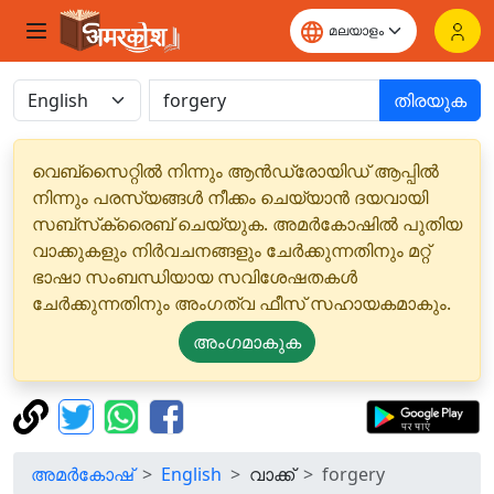
തിരയുക
വെബ്‌സൈറ്റിൽ നിന്നും ആൻഡ്രോയിഡ് ആപ്പിൽ
നിന്നും പരസ്യങ്ങൾ നീക്കം ചെയ്യാൻ ദയവായി
സബ്‌സ്‌ക്രൈബ് ചെയ്യുക. അമർകോഷിൽ പുതിയ
വാക്കുകളും നിർവചനങ്ങളും ചേർക്കുന്നതിനും മറ്റ്
ഭാഷാ സംബന്ധിയായ സവിശേഷതകൾ
ചേർക്കുന്നതിനും അംഗത്വ ഫീസ് സഹായകമാകും.
അംഗമാകുക
അമർകോഷ്
English
വാക്ക്
forgery