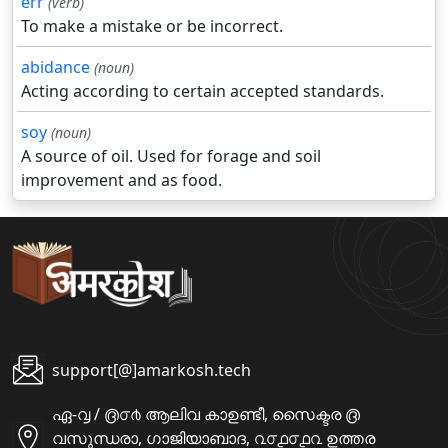
err
(verb)
To make a mistake or be incorrect.
abidance
(noun)
Acting according to certain accepted standards.
soy
(noun)
A source of oil. Used for forage and soil
improvement and as food.
support[@]amarkosh.tech
ഏ-൮ / ൫൦൪ ആലിവ കാഉണ്ടീ, സൈക്ടര ൫
വസുന്ധരാ, ഗാജിയാബാദ, ൨൦൧൦൧൨ ഉത്തര