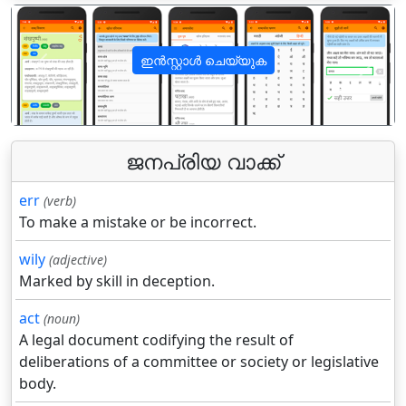
ഇൻസ്റ്റാൾ ചെയ്യുക
पिछला
अगला
ജനപ്രിയ വാക്ക്
err
(verb)
To make a mistake or be incorrect.
wily
(adjective)
Marked by skill in deception.
act
(noun)
A legal document codifying the result of
deliberations of a committee or society or legislative
body.