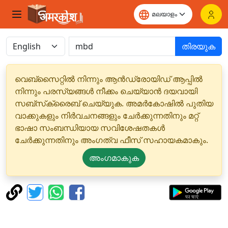
തിരയുക
വെബ്‌സൈറ്റിൽ നിന്നും ആൻഡ്രോയിഡ് ആപ്പിൽ
നിന്നും പരസ്യങ്ങൾ നീക്കം ചെയ്യാൻ ദയവായി
സബ്‌സ്‌ക്രൈബ് ചെയ്യുക. അമർകോഷിൽ പുതിയ
വാക്കുകളും നിർവചനങ്ങളും ചേർക്കുന്നതിനും മറ്റ്
ഭാഷാ സംബന്ധിയായ സവിശേഷതകൾ
ചേർക്കുന്നതിനും അംഗത്വ ഫീസ് സഹായകമാകും.
അംഗമാകുക