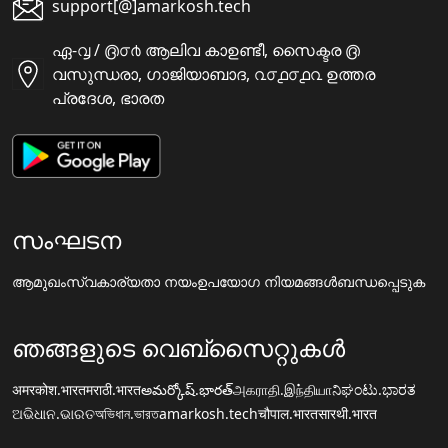
support[@]amarkosh.tech
ഏ-൮ / ൫൦൪ ആലിവ കാഉണ്ടീ, സൈക്ടര ൫
വസുന്ധരാ, ഗാജിയാബാദ, ൨൦൧൦൧൨ ഉത്തര
പ്രദേശ, ഭാരത
സംഘടന
ആമുഖം
സ്വകാര്യതാ നയം
ഉപയോഗ നിയമങ്ങൾ
ബന്ധപ്പെടുക
ഞങ്ങളുടെ വെബ്സൈറ്റുകൾ
अमरकोश.भारत
मराठी.भारत
అమర్కోష్.భారత్
அகராதி.இந்தியா
ನಿಘಂಟು.ಭಾರತ
ଅଭିଧାନ.ଭାରତ
অভিধান.ভারত
amarkosh.tech
चौपाल.भारत
सारथी.भारत