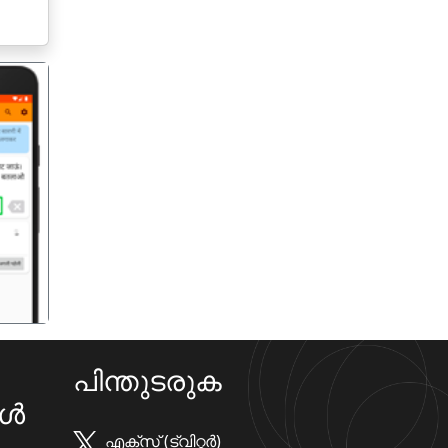
गला
പിന്തുടരുക
കൾ
എക്സ് (ട്വിറ്റർ)