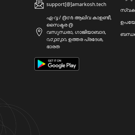
support[@]amarkosh.tech
സ്വക
ഏ-൮ / ൫൦൪ ആലിവ കാഉണ്ടീ,
ഉപയോ
സൈക്ടര ൫
വസുന്ധരാ, ഗാജിയാബാദ,
ബന്ധപ
൨൦൧൦൧൨ ഉത്തര പ്രദേശ,
ഭാരത