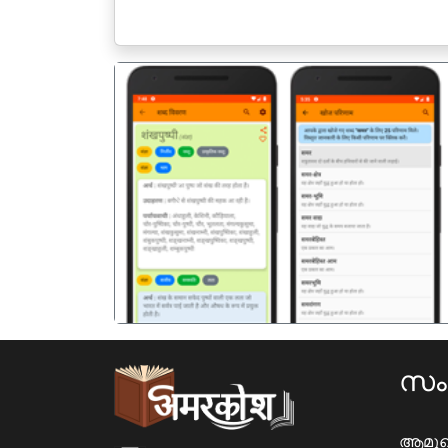
पिछला
സ
ആമു