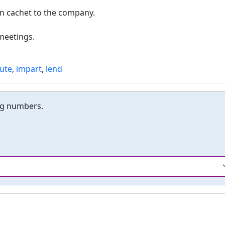
in cachet to the company.
meetings.
ute
,
impart
,
lend
ng numbers.