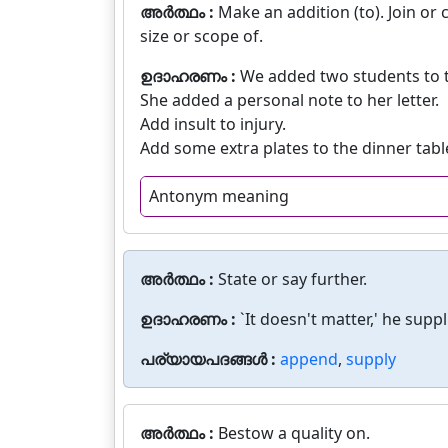
അർത്ഥം :
Make an addition (to). Join or 
size or scope of.
ഉദാഹരണം :
We added two students to 
She added a personal note to her letter.
Add insult to injury.
Add some extra plates to the dinner tabl
Antonym meaning
അർത്ഥം :
State or say further.
ഉദാഹരണം :
`It doesn't matter,' he suppl
പര്യായപദങ്ങൾ :
append
,
supply
അർത്ഥം :
Bestow a quality on.