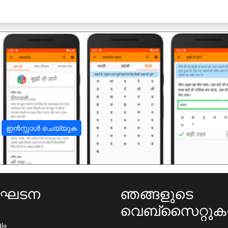
अ
ഇൻസ്റ്റാൾ ചെയ്യുക
ംഘടന
ഞങ്ങളുടെ
വെബ്സൈറ്റു
ഖം