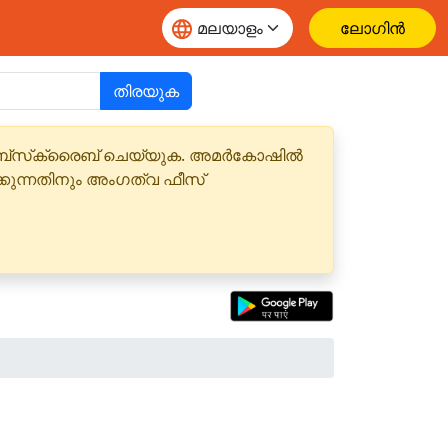
ലോഗിൻ
തിരയുക
 സബ്‌സ്‌ക്രൈബ് ചെയ്യുക. അമർകോഷിൽ
്കുന്നതിനും അംഗത്വ ഫീസ്