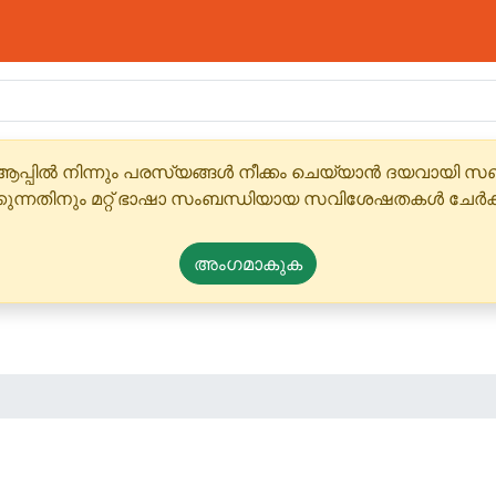
ആപ്പിൽ നിന്നും പരസ്യങ്ങൾ നീക്കം ചെയ്യാൻ ദയവായി
്കുന്നതിനും മറ്റ് ഭാഷാ സംബന്ധിയായ സവിശേഷതകൾ ചേർക
അംഗമാകുക