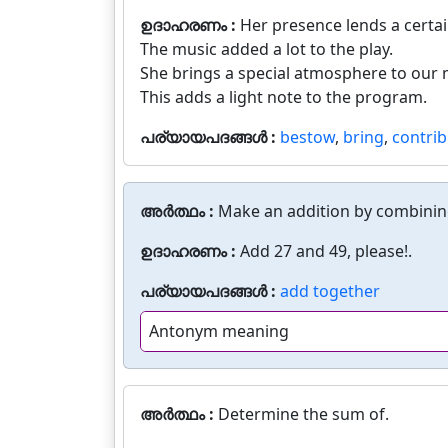
ഉദാഹരണം :
Her presence lends a certa
The music added a lot to the play.
She brings a special atmosphere to our 
This adds a light note to the program.
പര്യായപദങ്ങൾ :
bestow
,
bring
,
contrib
അർത്ഥം :
Make an addition by combini
ഉദാഹരണം :
Add 27 and 49, please!.
പര്യായപദങ്ങൾ :
add together
Antonym meaning
അർത്ഥം :
Determine the sum of.