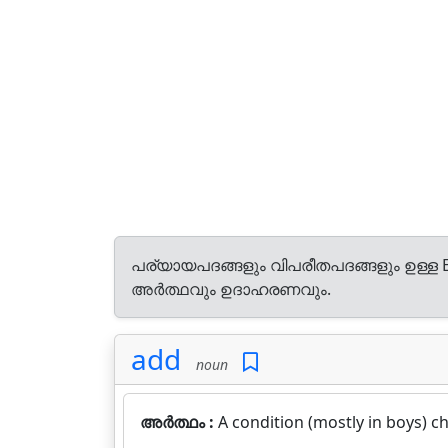
പര്യായപദങ്ങളും വിപരീതപദങ്ങളും ഉള്ള E
അർത്ഥവും ഉദാഹരണവും.
add
noun
അർത്ഥം :
A condition (mostly in boys) c