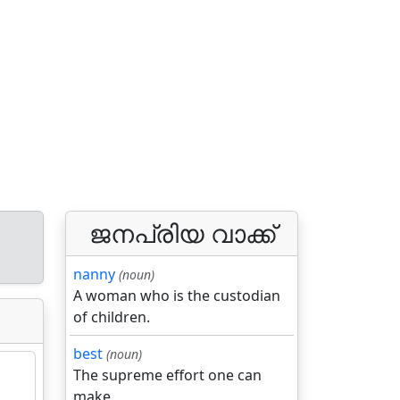
ജനപ്രിയ വാക്ക്
nanny
(noun)
A woman who is the custodian
of children.
best
(noun)
The supreme effort one can
make.