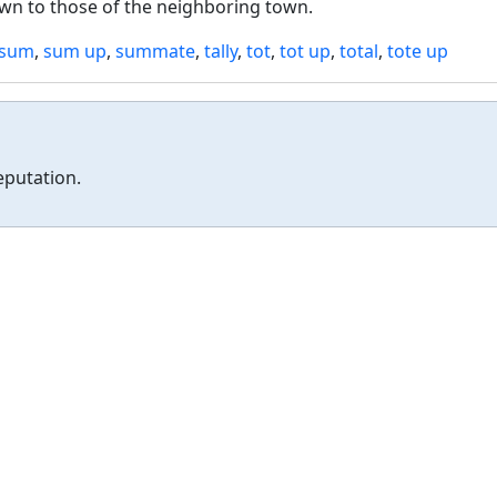
town to those of the neighboring town.
sum
,
sum up
,
summate
,
tally
,
tot
,
tot up
,
total
,
tote up
eputation.