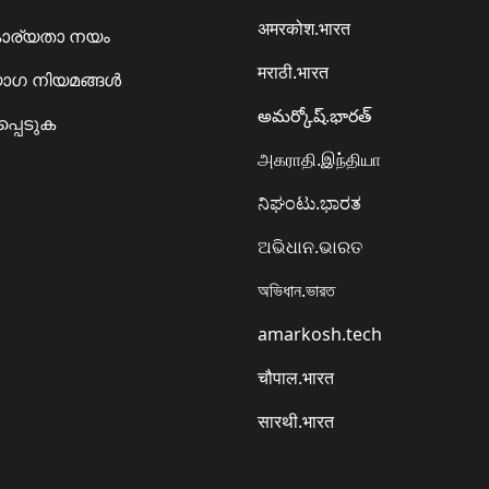
अमरकोश.भारत
ാര്യതാ നയം
मराठी.भारत
ഗ നിയമങ്ങൾ
అమర్కోష్.భారత్
്പെടുക
அகராதி.இந்தியா
ನಿಘಂಟು.ಭಾರತ
ଅଭିଧାନ.ଭାରତ
অভিধান.ভারত
amarkosh.tech
चौपाल.भारत
सारथी.भारत