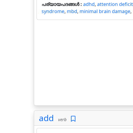
പര്യായപദങ്ങൾ :
adhd
,
attention defici
syndrome
,
mbd
,
minimal brain damage
,
add
verb