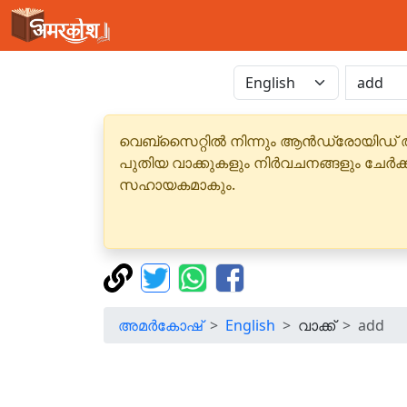
വെബ്‌സൈറ്റിൽ നിന്നും ആൻഡ്രോയിഡ് 
പുതിയ വാക്കുകളും നിർവചനങ്ങളും ചേർക
സഹായകമാകും.
അമർകോഷ്
English
വാക്ക്
add