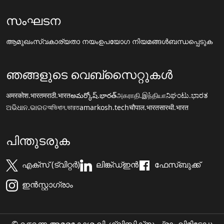
സംഘടന
ആമുഖം
സ്വകാര്യതാ നയം
ഉപയോഗ നിയമങ്ങൾ
ബന്ധപ്പെടുക
ഞങ്ങളുടെ വെബ്സൈറ്റുകൾ
अमरकोश.भारत
मराठी.भारत
అమర్కోష్.భారత్
அகராதி.இந்தியா
ನಿಘಂಟು.ಭಾರತ
ଅଭିଧାନ.ଭାରତ
অভিধান.ভারত
amarkosh.tech
चौपाल.भारत
सारथी.भारत
പിന്തുടരുക
എക്സ് (ട്വിറ്റർ)
ലിങ്ക്ഡ്ഇൻ
ഫേസ്ബുക്ക്
ഇൻസ്റ്റാഗ്രാം