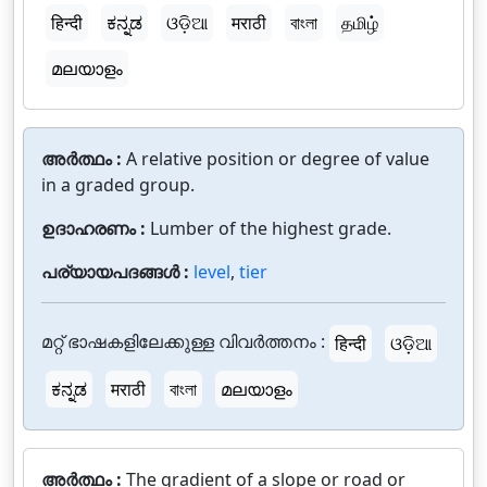
हिन्दी
ಕನ್ನಡ
ଓଡ଼ିଆ
मराठी
বাংলা
தமிழ்
മലയാളം
അർത്ഥം :
A relative position or degree of value
in a graded group.
ഉദാഹരണം :
Lumber of the highest grade.
പര്യായപദങ്ങൾ :
level
,
tier
മറ്റ് ഭാഷകളിലേക്കുള്ള വിവർത്തനം :
हिन्दी
ଓଡ଼ିଆ
ಕನ್ನಡ
मराठी
বাংলা
മലയാളം
അർത്ഥം :
The gradient of a slope or road or