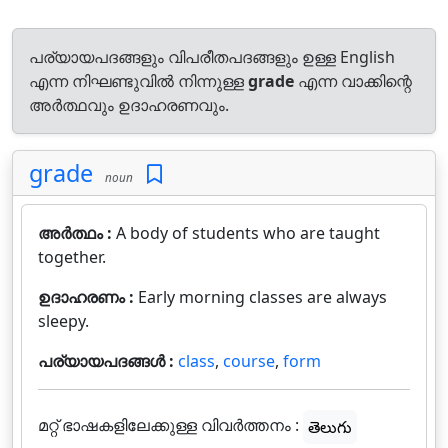
പര്യായപദങ്ങളും വിപരീതപദങ്ങളും ഉള്ള English
എന്ന നിഘണ്ടുവിൽ നിന്നുള്ള
grade
എന്ന വാക്കിന്റെ
അർത്ഥവും ഉദാഹരണവും.
grade
noun
അർത്ഥം :
A body of students who are taught
together.
ഉദാഹരണം :
Early morning classes are always
sleepy.
പര്യായപദങ്ങൾ :
class
,
course
,
form
മറ്റ് ഭാഷകളിലേക്കുള്ള വിവർത്തനം :
తెలుగు