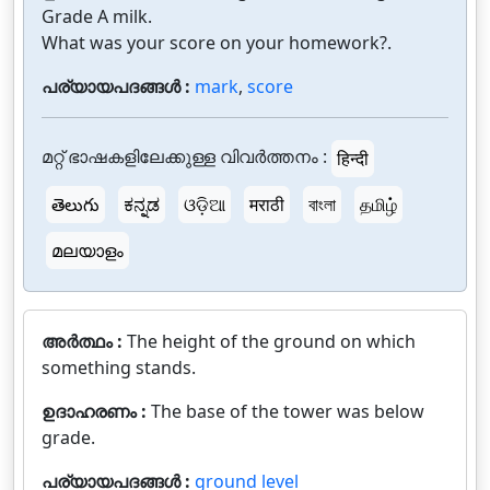
Grade A milk.
What was your score on your homework?.
പര്യായപദങ്ങൾ :
mark
,
score
മറ്റ് ഭാഷകളിലേക്കുള്ള വിവർത്തനം :
हिन्दी
తెలుగు
ಕನ್ನಡ
ଓଡ଼ିଆ
मराठी
বাংলা
தமிழ்
മലയാളം
അർത്ഥം :
The height of the ground on which
something stands.
ഉദാഹരണം :
The base of the tower was below
grade.
പര്യായപദങ്ങൾ :
ground level