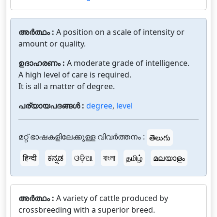
അർത്ഥം :
A position on a scale of intensity or
amount or quality.
ഉദാഹരണം :
A moderate grade of intelligence.
A high level of care is required.
It is all a matter of degree.
പര്യായപദങ്ങൾ :
degree
,
level
മറ്റ് ഭാഷകളിലേക്കുള്ള വിവർത്തനം :
తెలుగు
हिन्दी
ಕನ್ನಡ
ଓଡ଼ିଆ
বাংলা
தமிழ்
മലയാളം
അർത്ഥം :
A variety of cattle produced by
crossbreeding with a superior breed.