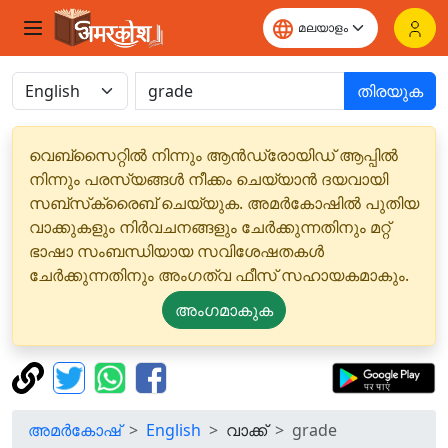
തിരയുക
വെബ്‌സൈറ്റിൽ നിന്നും ആൻഡ്രോയിഡ് ആപ്പിൽ
നിന്നും പരസ്യങ്ങൾ നീക്കം ചെയ്യാൻ ദയവായി
സബ്‌സ്‌ക്രൈബ് ചെയ്യുക. അമർകോഷിൽ പുതിയ
വാക്കുകളും നിർവചനങ്ങളും ചേർക്കുന്നതിനും മറ്റ്
ഭാഷാ സംബന്ധിയായ സവിശേഷതകൾ
ചേർക്കുന്നതിനും അംഗത്വ ഫീസ് സഹായകമാകും.
അംഗമാകുക
അമർകോഷ്
English
വാക്ക്
grade