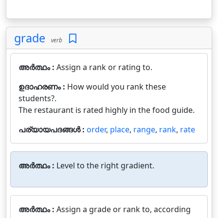
grade
verb
അർത്ഥം :
Assign a rank or rating to.
ഉദാഹരണം :
How would you rank these
students?.
The restaurant is rated highly in the food guide.
പര്യായപദങ്ങൾ :
order
,
place
,
range
,
rank
,
rate
അർത്ഥം :
Level to the right gradient.
അർത്ഥം :
Assign a grade or rank to, according