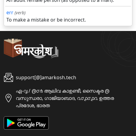
An adult female person (as opposed to a man).
err
(verb)
To make a mistake or be incorrect.
support[@]amarkosh.tech
ഏ-൮ / ൫൦൪ ആലിവ കാഉണ്ടീ, സൈക്ടര ൫
വസുന്ധരാ, ഗാജിയാബാദ, ൨൦൧൦൧൨ ഉത്തര
പ്രദേശ, ഭാരത