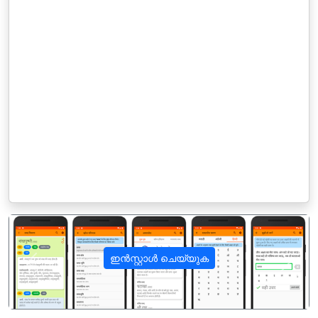
ഇൻസ്റ്റാൾ ചെയ്യുക
पिछला
अगला