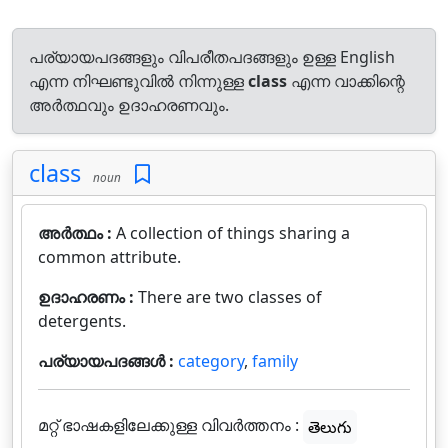
പര്യായപദങ്ങളും വിപരീതപദങ്ങളും ഉള്ള English
എന്ന നിഘണ്ടുവിൽ നിന്നുള്ള
class
എന്ന വാക്കിന്റെ
അർത്ഥവും ഉദാഹരണവും.
class
noun
അർത്ഥം :
A collection of things sharing a
common attribute.
ഉദാഹരണം :
There are two classes of
detergents.
പര്യായപദങ്ങൾ :
category
,
family
മറ്റ് ഭാഷകളിലേക്കുള്ള വിവർത്തനം :
తెలుగు