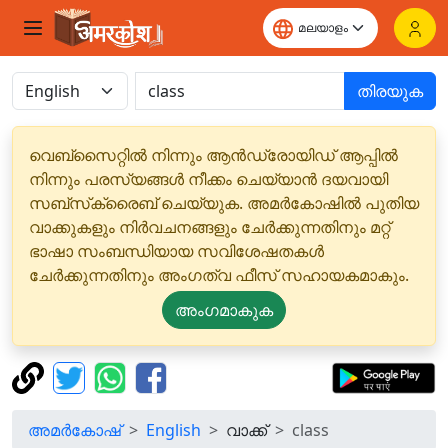
തിരയുക
വെബ്‌സൈറ്റിൽ നിന്നും ആൻഡ്രോയിഡ് ആപ്പിൽ
നിന്നും പരസ്യങ്ങൾ നീക്കം ചെയ്യാൻ ദയവായി
സബ്‌സ്‌ക്രൈബ് ചെയ്യുക. അമർകോഷിൽ പുതിയ
വാക്കുകളും നിർവചനങ്ങളും ചേർക്കുന്നതിനും മറ്റ്
ഭാഷാ സംബന്ധിയായ സവിശേഷതകൾ
ചേർക്കുന്നതിനും അംഗത്വ ഫീസ് സഹായകമാകും.
അംഗമാകുക
അമർകോഷ്
English
വാക്ക്
class