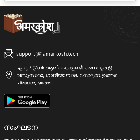
support[@]amarkosh.tech
ഏ-൮ / ൫൦൪ ആലിവ കാഉണ്ടീ, സൈക്ടര ൫
വസുന്ധരാ, ഗാജിയാബാദ, ൨൦൧൦൧൨ ഉത്തര
പ്രദേശ, ഭാരത
സംഘടന
ആമുഖം
സ്വകാര്യതാ നയം
ഉപയോഗ നിയമങ്ങൾ
ബന്ധപ്പെടുക