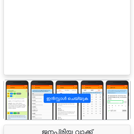
ഇൻസ്റ്റാൾ ചെയ്യുക
पिछला
अगला
ജനപ്രിയ വാക്ക്