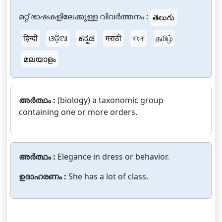
മറ്റ് ഭാഷകളിലേക്കുള്ള വിവർത്തനം :
తెలుగు
हिन्दी
ଓଡ଼ିଆ
ಕನ್ನಡ
मराठी
বাংলা
தமிழ்
മലയാളം
അർത്ഥം :
(biology) a taxonomic group
containing one or more orders.
അർത്ഥം :
Elegance in dress or behavior.
ഉദാഹരണം :
She has a lot of class.