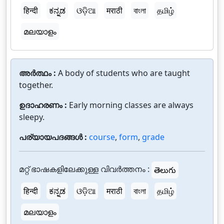
हिन्दी
ಕನ್ನಡ
ଓଡ଼ିଆ
मराठी
বাংলা
தமிழ்
മലയാളം
അർത്ഥം :
A body of students who are taught
together.
ഉദാഹരണം :
Early morning classes are always
sleepy.
പര്യായപദങ്ങൾ :
course
,
form
,
grade
മറ്റ് ഭാഷകളിലേക്കുള്ള വിവർത്തനം :
తెలుగు
हिन्दी
ಕನ್ನಡ
ଓଡ଼ିଆ
मराठी
বাংলা
தமிழ்
മലയാളം