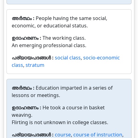
അർത്ഥം :
People having the same social,
economic, or educational status.
ഉദാഹരണം :
The working class.
An emerging professional class.
പര്യായപദങ്ങൾ :
social class
,
socio-economic
class
,
stratum
അർത്ഥം :
Education imparted in a series of
lessons or meetings.
ഉദാഹരണം :
He took a course in basket
weaving.
Flirting is not unknown in college classes.
പര്യായപദങ്ങൾ :
course
,
course of instruction
,