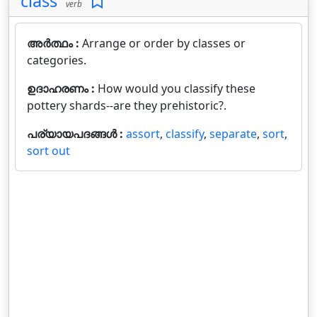
class
verb
അർത്ഥം :
Arrange or order by classes or
categories.
ഉദാഹരണം :
How would you classify these
pottery shards--are they prehistoric?.
പര്യായപദങ്ങൾ :
assort
,
classify
,
separate
,
sort
,
sort out