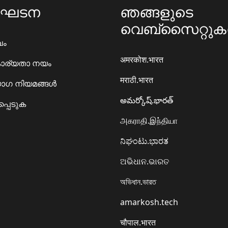
ംഘടന
ഞങ്ങളുടെ
വെബ്സൈറ്റു
ഖം
अमरकोश.भारत
ാര്യതാ നയം
मराठी.भारत
ഗ നിയമങ്ങൾ
అమర్కోష్.భారత్
്പെടുക
அகராதி.இந்தியா
ನಿಘಂಟು.ಭಾರತ
ଅଭିଧାନ.ଭାରତ
অভিধান.ভারত
amarkosh.tech
चौपाल.भारत