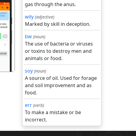
gas through the anus.
wily
(adjective)
Marked by skill in deception.
गला
bw
(noun)
The use of bacteria or viruses
or toxins to destroy men and
animals or food.
soy
(noun)
A source of oil. Used for forage
and soil improvement and as
food.
err
(verb)
To make a mistake or be
incorrect.