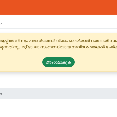
ആപ്പിൽ നിന്നും പരസ്യങ്ങൾ നീക്കം ചെയ്യാൻ ദയവായി
്കുന്നതിനും മറ്റ് ഭാഷാ സംബന്ധിയായ സവിശേഷതകൾ ചേർക
അംഗമാകുക
er