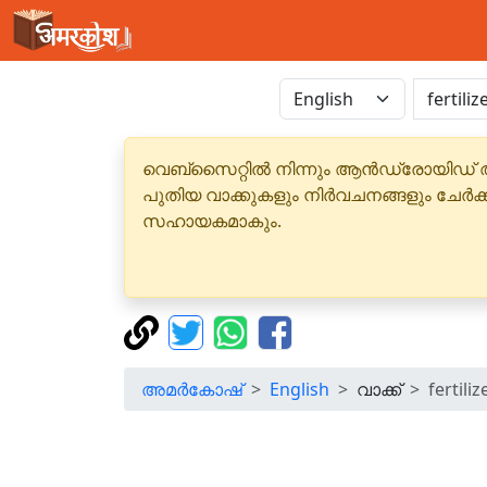
വെബ്‌സൈറ്റിൽ നിന്നും ആൻഡ്രോയിഡ് 
പുതിയ വാക്കുകളും നിർവചനങ്ങളും ചേർക
സഹായകമാകും.
അമർകോഷ്
English
വാക്ക്
fertiliz