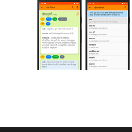
पिछला