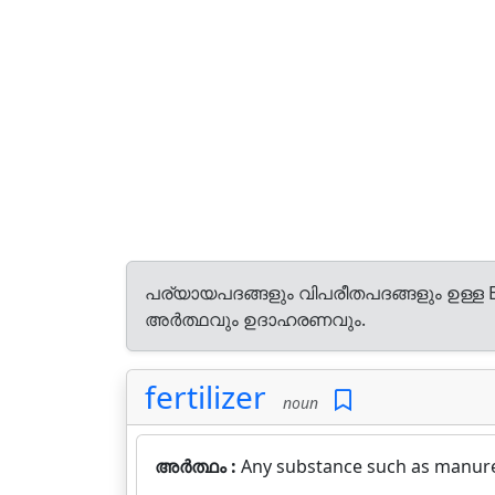
പര്യായപദങ്ങളും വിപരീതപദങ്ങളും ഉള്ള E
അർത്ഥവും ഉദാഹരണവും.
fertilizer
noun
അർത്ഥം :
Any substance such as manure o