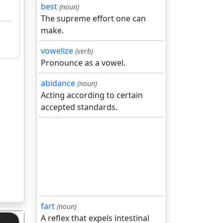
best
(noun)
The supreme effort one can
make.
vowelize
(verb)
Pronounce as a vowel.
abidance
(noun)
Acting according to certain
accepted standards.
fart
(noun)
A reflex that expels intestinal