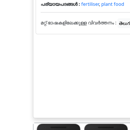
പര്യായപദങ്ങൾ :
fertiliser
,
plant food
മറ്റ് ഭാഷകളിലേക്കുള്ള വിവർത്തനം :
తెలుగ