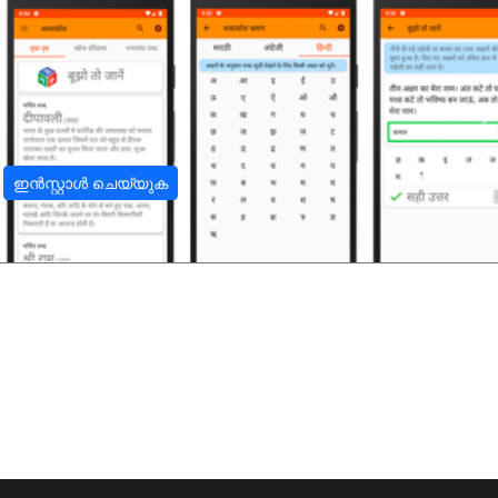
अ
ഇൻസ്റ്റാൾ ചെയ്യുക