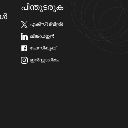
പിന്തുടരുക
കൾ
എക്സ് (ട്വിറ്റർ)
ലിങ്ക്ഡ്ഇൻ
ഫേസ്ബുക്ക്
ഇൻസ്റ്റാഗ്രാം