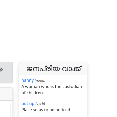
ജനപ്രിയ വാക്ക്
റെ
nanny
(noun)
A woman who is the custodian
of children.
put up
(verb)
Place so as to be noticed.