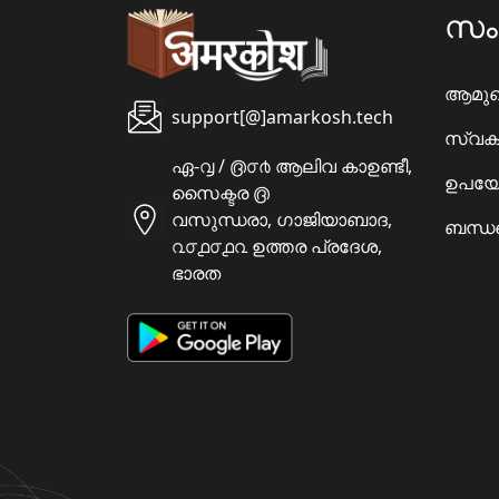
സ
ആമു
support[@]amarkosh.tech
സ്വക
ഏ-൮ / ൫൦൪ ആലിവ കാഉണ്ടീ,
ഉപയോ
സൈക്ടര ൫
വസുന്ധരാ, ഗാജിയാബാദ,
ബന്ധപ
൨൦൧൦൧൨ ഉത്തര പ്രദേശ,
ഭാരത