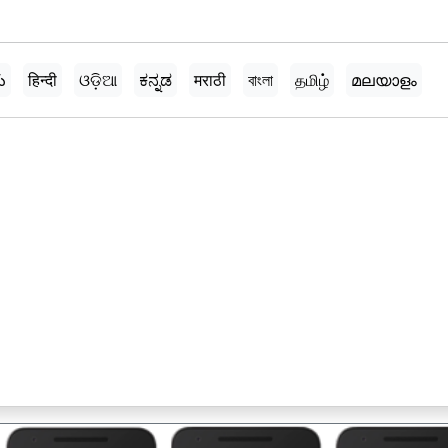
ు
हिन्दी
ଓଡ଼ିଆ
ಕನ್ನಡ
मराठी
বাংলা
தமிழ்
മലയാളം