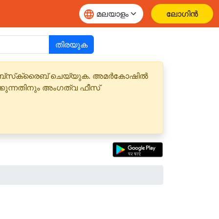
ലോഗിൻ
തിരയുക
 സബ്‌സ്‌ക്രൈബ് ചെയ്യുക. അമർകോഷിൽ
്കുന്നതിനും അംഗത്വ ഫീസ്