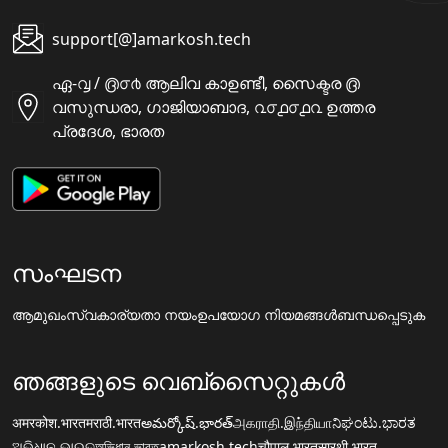
support[@]amarkosh.tech
ഏ-൮ / ൫൦൪ ആലിവ കാഉണ്ടീ, സൈക്ടര ൫
വസുന്ധരാ, ഗാജിയാബാദ, ൨൦൧൦൧൨ ഉത്തര
പ്രദേശ, ഭാരത
സംഘടന
ആമുഖം
സ്വകാര്യതാ നയം
ഉപയോഗ നിയമങ്ങൾ
ബന്ധപ്പെടുക
ഞങ്ങളുടെ വെബ്സൈറ്റുകൾ
अमरकोश.भारत
मराठी.भारत
అమర్కోష్.భారత్
அகராதி.இந்தியா
ನಿಘಂಟು.ಭಾರತ
ଅଭିଧାନ.ଭାରତ
অভিধান.ভারত
amarkosh.tech
चौपाल.भारत
सारथी.भारत