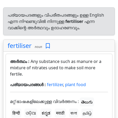
പര്യായപദങ്ങളും വിപരീതപദങ്ങളും ഉള്ള English
എന്ന നിഘണ്ടുവിൽ നിന്നുള്ള
fertiliser
എന്ന
വാക്കിന്റെ അർത്ഥവും ഉദാഹരണവും.
fertiliser
noun
അർത്ഥം :
Any substance such as manure or a
mixture of nitrates used to make soil more
fertile.
പര്യായപദങ്ങൾ :
fertilizer
,
plant food
മറ്റ് ഭാഷകളിലേക്കുള്ള വിവർത്തനം :
తెలుగు
हिन्दी
ଓଡ଼ିଆ
ಕನ್ನಡ
मराठी
বাংলা
தமிழ்