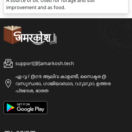
A source of oil. Used for forage and soil
improvement and as food.
support[@]amarkosh.tech
ഏ-൮ / ൫൦൪ ആലിവ കാഉണ്ടീ, സൈക്ടര ൫
വസുന്ധരാ, ഗാജിയാബാദ, ൨൦൧൦൧൨ ഉത്തര
പ്രദേശ, ഭാരത