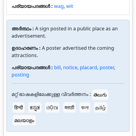
പര്യായപദങ്ങൾ :
wag
,
wit
അർത്ഥം :
A sign posted in a public place as an
advertisement.
ഉദാഹരണം :
A poster advertised the coming
attractions.
പര്യായപദങ്ങൾ :
bill
,
notice
,
placard
,
poster
,
posting
മറ്റ് ഭാഷകളിലേക്കുള്ള വിവർത്തനം :
తెలుగు
हिन्दी
ಕನ್ನಡ
ଓଡ଼ିଆ
मराठी
বাংলা
தமிழ்
മലയാളം