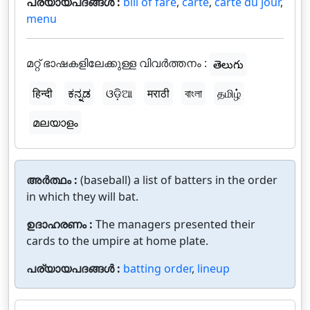
പര്യായപദങ്ങൾ :
bill of fare
,
carte
,
carte du jour
,
menu
മറ്റ് ഭാഷകളിലേക്കുള്ള വിവർത്തനം :
తెలుగు
हिन्दी
ಕನ್ನಡ
ଓଡ଼ିଆ
मराठी
বাংলা
தமிழ்
മലയാളം
അർത്ഥം :
(baseball) a list of batters in the order
in which they will bat.
ഉദാഹരണം :
The managers presented their
cards to the umpire at home plate.
പര്യായപദങ്ങൾ :
batting order
,
lineup