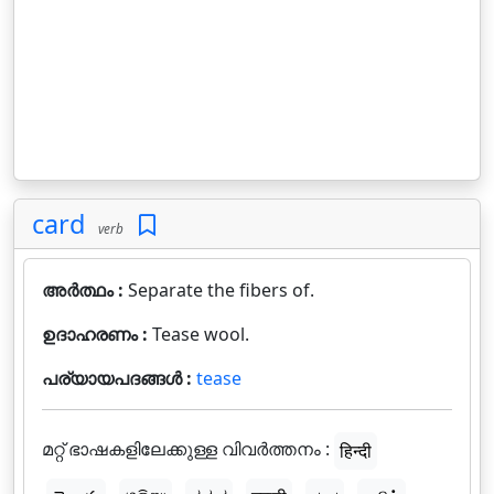
card
verb
അർത്ഥം :
Separate the fibers of.
ഉദാഹരണം :
Tease wool.
പര്യായപദങ്ങൾ :
tease
മറ്റ് ഭാഷകളിലേക്കുള്ള വിവർത്തനം :
हिन्दी