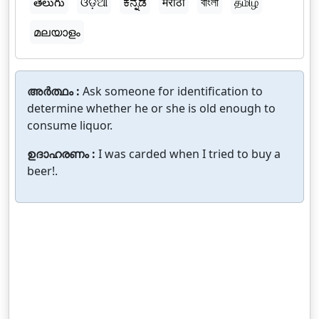
తెలుగు
ଓଡ଼ିଆ
ಕನ್ನಡ
मराठी
বাংলা
தமிழ்
മലയാളം
അർത്ഥം :
Ask someone for identification to
determine whether he or she is old enough to
consume liquor.
ഉദാഹരണം :
I was carded when I tried to buy a
beer!.