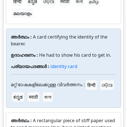
हिन्दी
ಕನ್ನಡ
ଓଡ଼ିଆ
मराठी
বাংলা
தமிழ்
മലയാളം
അർത്ഥം :
A card certifying the identity of the
bearer.
ഉദാഹരണം :
He had to show his card to get in.
പര്യായപദങ്ങൾ :
identity card
മറ്റ് ഭാഷകളിലേക്കുള്ള വിവർത്തനം :
हिन्दी
ଓଡ଼ିଆ
ಕನ್ನಡ
मराठी
বাংলা
അർത്ഥം :
A rectangular piece of stiff paper used