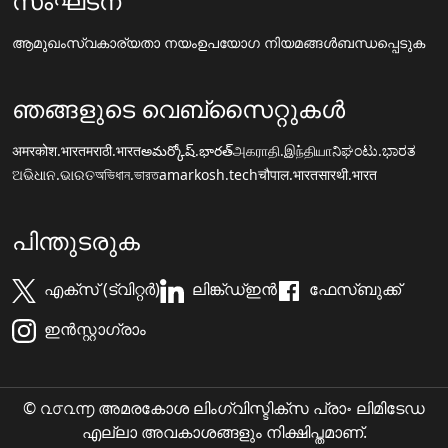
സംഘടന
ആമുഖം
സ്വകാര്യതാ നയം
ഉപയോഗ നിയമങ്ങൾ
ബന്ധപ്പെടുക
ഞങ്ങളുടെ വെബ്സൈറ്റുകൾ
अमरकोश.भारत
मराठी.भारत
అమర్కోష్.భారత్
அகராதி.இந்தியா
ನಿಘಂಟು.ಭಾರತ
ଅଭିଧାନ.ଭାରତ
অভিধান.ভারত
amarkosh.tech
चौपाल.भारत
सारथी.भारत
പിന്തുടരുക
എക്സ് (ട്വിറ്റർ)
ലിങ്ക്ഡ്ഇൻ
ഫേസ്ബുക്ക്
ഇൻസ്റ്റാഗ്രാം
© ൨൦൨൬ അമരകോശ ലിംഗ്വിസ്ടിക്സ പ്രാ॰ ലിമിടേഡ
എല്ലാ അവകാശങ്ങളും നിക്ഷിപ്തമാണ്.