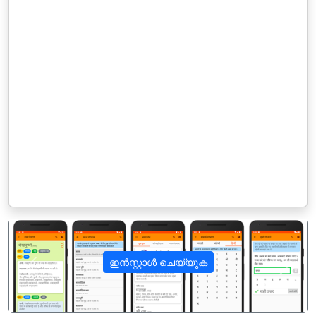
ഇൻസ്റ്റാൾ ചെയ്യുക
पिछला
अगला