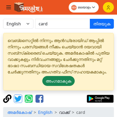
തിരയുക
വെബ്‌സൈറ്റിൽ നിന്നും ആൻഡ്രോയിഡ് ആപ്പിൽ
നിന്നും പരസ്യങ്ങൾ നീക്കം ചെയ്യാൻ ദയവായി
സബ്‌സ്‌ക്രൈബ് ചെയ്യുക. അമർകോഷിൽ പുതിയ
വാക്കുകളും നിർവചനങ്ങളും ചേർക്കുന്നതിനും മറ്റ്
ഭാഷാ സംബന്ധിയായ സവിശേഷതകൾ
ചേർക്കുന്നതിനും അംഗത്വ ഫീസ് സഹായകമാകും.
അംഗമാകുക
അമർകോഷ്
English
വാക്ക്
card