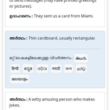
to send messages (may have printed greetings
or pictures).
ഉദാഹരണം :
They sent us a card from Miami.
അർത്ഥം :
Thin cardboard, usually rectangular.
മറ്റ് ഭാഷകളിലേക്കുള്ള വിവർത്തനം :
తెలుగు
हिन्दी
ಕನ್ನಡ
ଓଡ଼ିଆ
मराठी
বাংলা
தமிழ்
മലയാളം
അർത്ഥം :
A witty amusing person who makes
jokes.