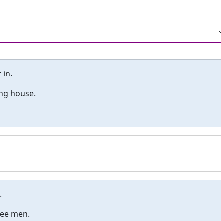
 in.
ng house.
.
ree men.