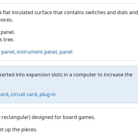
 a flat insulated surface that contains switches and dials and
vices.
panel.
s tree.
 panel
,
instrument panel
,
panel
nserted into expansion slots in a computer to increase the
oard
,
circuit card
,
plug-in
ly rectangular) designed for board games.
t up the pieces.