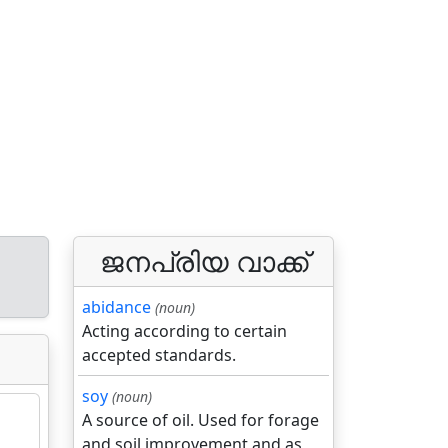
ജനപ്രിയ വാക്ക്
abidance
(noun)
Acting according to certain
accepted standards.
soy
(noun)
A source of oil. Used for forage
and soil improvement and as