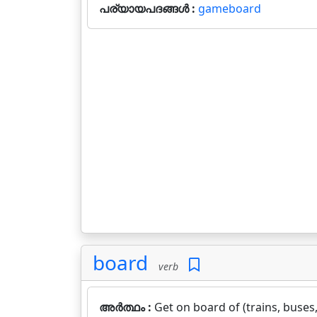
പര്യായപദങ്ങൾ :
gameboard
board
verb
അർത്ഥം :
Get on board of (trains, buses, s