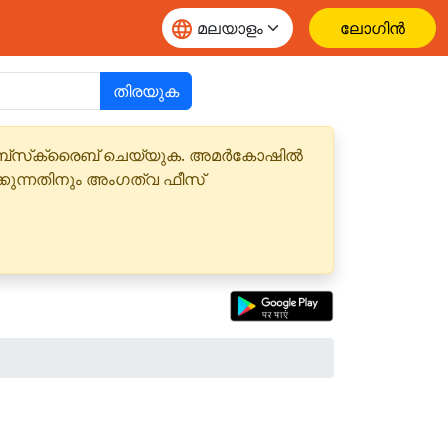
ലോഗിൻ
തിരയുക
 സബ്‌സ്‌ക്രൈബ് ചെയ്യുക. അമർകോഷിൽ
്കുന്നതിനും അംഗത്വ ഫീസ്