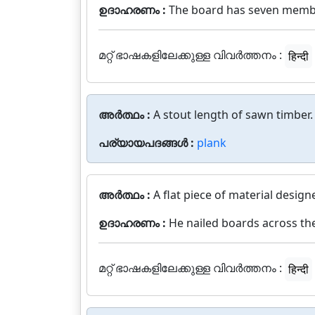
ഉദാഹരണം :
The board has seven memb
മറ്റ് ഭാഷകളിലേക്കുള്ള വിവർത്തനം :
हिन्दी
അർത്ഥം :
A stout length of sawn timber.
പര്യായപദങ്ങൾ :
plank
അർത്ഥം :
A flat piece of material design
ഉദാഹരണം :
He nailed boards across th
മറ്റ് ഭാഷകളിലേക്കുള്ള വിവർത്തനം :
हिन्दी