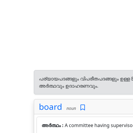
പര്യായപദങ്ങളും വിപരീതപദങ്ങളും ഉള്ള E
അർത്ഥവും ഉദാഹരണവും.
board
noun
അർത്ഥം :
A committee having superviso