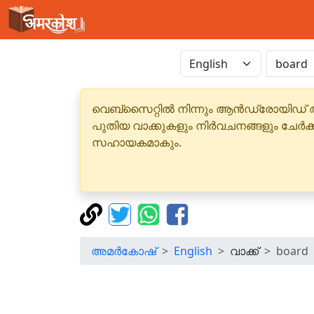
വെബ്‌സൈറ്റിൽ നിന്നും ആൻഡ്രോയിഡ് 
പുതിയ വാക്കുകളും നിർവചനങ്ങളും ചേർക
സഹായകമാകും.
അമർകോഷ്
English
വാക്ക്
board