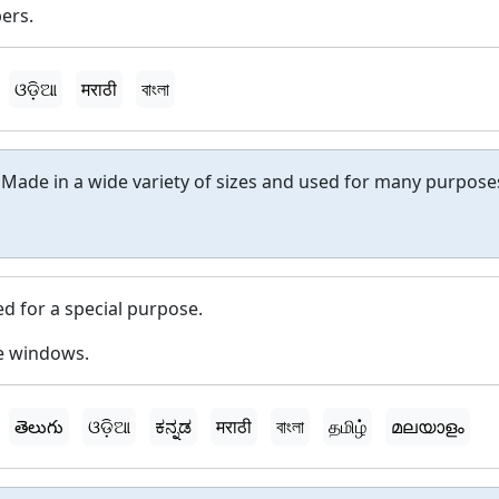
ers.
ଓଡ଼ିଆ
मराठी
বাংলা
 Made in a wide variety of sizes and used for many purpose
ed for a special purpose.
e windows.
తెలుగు
ଓଡ଼ିଆ
ಕನ್ನಡ
मराठी
বাংলা
தமிழ்
മലയാളം