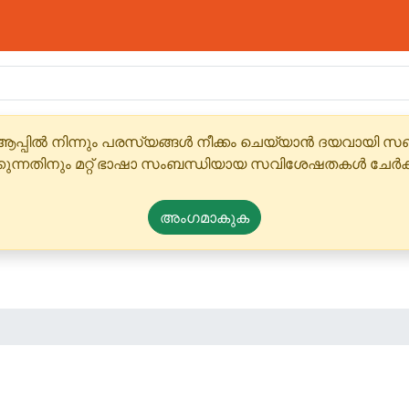
ആപ്പിൽ നിന്നും പരസ്യങ്ങൾ നീക്കം ചെയ്യാൻ ദയവായി
്കുന്നതിനും മറ്റ് ഭാഷാ സംബന്ധിയായ സവിശേഷതകൾ ചേർക
അംഗമാകുക