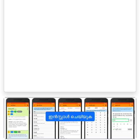
ഇൻസ്റ്റാൾ ചെയ്യുക
पिछला
अगला