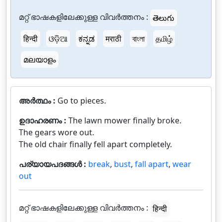
മറ്റ് ഭാഷകളിലേക്കുള്ള വിവർത്തനം :
తెలుగు
हिन्दी
ଓଡ଼ିଆ
ಕನ್ನಡ
मराठी
বাংলা
தமிழ்
മലയാളം
അർത്ഥം :
Go to pieces.
ഉദാഹരണം :
The lawn mower finally broke.
The gears wore out.
The old chair finally fell apart completely.
പര്യായപദങ്ങൾ :
break
,
bust
,
fall apart
,
wear
out
മറ്റ് ഭാഷകളിലേക്കുള്ള വിവർത്തനം :
हिन्दी