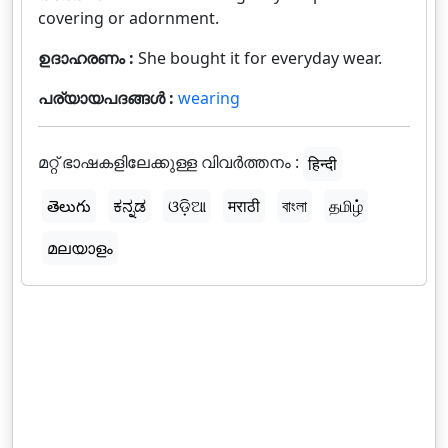
covering or adornment.
ഉദാഹരണം :
She bought it for everyday wear.
പര്യായപദങ്ങൾ :
wearing
മറ്റ് ഭാഷകളിലേക്കുള്ള വിവർത്തനം :
हिन्दी
తెలుగు
ಕನ್ನಡ
ଓଡ଼ିଆ
मराठी
বাংলা
தமிழ்
മലയാളം