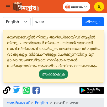
തിരയുക
വെബ്‌സൈറ്റിൽ നിന്നും ആൻഡ്രോയിഡ് ആപ്പിൽ
നിന്നും പരസ്യങ്ങൾ നീക്കം ചെയ്യാൻ ദയവായി
സബ്‌സ്‌ക്രൈബ് ചെയ്യുക. അമർകോഷിൽ പുതിയ
വാക്കുകളും നിർവചനങ്ങളും ചേർക്കുന്നതിനും മറ്റ്
ഭാഷാ സംബന്ധിയായ സവിശേഷതകൾ
ചേർക്കുന്നതിനും അംഗത്വ ഫീസ് സഹായകമാകും.
അംഗമാകുക
അമർകോഷ്
English
വാക്ക്
wear