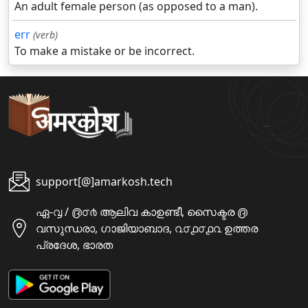
An adult female person (as opposed to a man).
err
(verb)
To make a mistake or be incorrect.
support[@]amarkosh.tech
ഏ-൮ / ൫൦൪ ആലിവ കാഉണ്ടീ, സൈക്ടര ൫
വസുന്ധരാ, ഗാജിയാബാദ, ൨൦൧൦൧൨ ഉത്തര
പ്രദേശ, ഭാരത