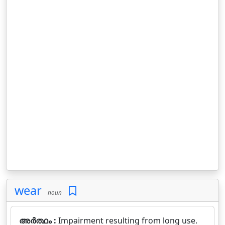
wear
noun
അർത്ഥം :
Impairment resulting from long use.