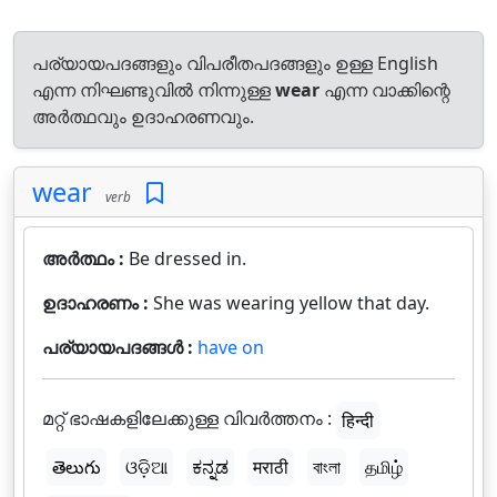
പര്യായപദങ്ങളും വിപരീതപദങ്ങളും ഉള്ള English
എന്ന നിഘണ്ടുവിൽ നിന്നുള്ള
wear
എന്ന വാക്കിന്റെ
അർത്ഥവും ഉദാഹരണവും.
wear
verb
അർത്ഥം :
Be dressed in.
ഉദാഹരണം :
She was wearing yellow that day.
പര്യായപദങ്ങൾ :
have on
മറ്റ് ഭാഷകളിലേക്കുള്ള വിവർത്തനം :
हिन्दी
తెలుగు
ଓଡ଼ିଆ
ಕನ್ನಡ
मराठी
বাংলা
தமிழ்