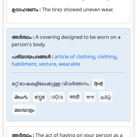
ഉദാഹരണം :
The tires showed uneven wear.
അർത്ഥം :
A covering designed to be worn on a
person's body.
പര്യായപദങ്ങൾ :
article of clothing
,
clothing
,
habiliment
,
vesture
,
wearable
മറ്റ് ഭാഷകളിലേക്കുള്ള വിവർത്തനം :
हिन्दी
తెలుగు
ಕನ್ನಡ
ଓଡ଼ିଆ
मराठी
বাংলা
தமிழ்
മലയാളം
അർത്ഥം :
The act of having on your person as a