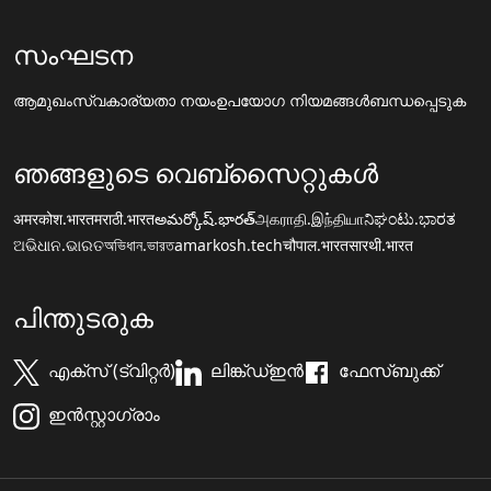
സംഘടന
ആമുഖം
സ്വകാര്യതാ നയം
ഉപയോഗ നിയമങ്ങൾ
ബന്ധപ്പെടുക
ഞങ്ങളുടെ വെബ്സൈറ്റുകൾ
अमरकोश.भारत
मराठी.भारत
అమర్కోష్.భారత్
அகராதி.இந்தியா
ನಿಘಂಟು.ಭಾರತ
ଅଭିଧାନ.ଭାରତ
অভিধান.ভারত
amarkosh.tech
चौपाल.भारत
सारथी.भारत
പിന്തുടരുക
എക്സ് (ട്വിറ്റർ)
ലിങ്ക്ഡ്ഇൻ
ഫേസ്ബുക്ക്
ഇൻസ്റ്റാഗ്രാം