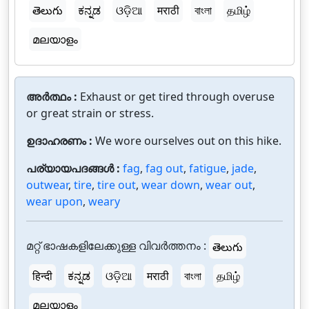
తెలుగు
ಕನ್ನಡ
ଓଡ଼ିଆ
मराठी
বাংলা
தமிழ்
മലയാളം
അർത്ഥം :
Exhaust or get tired through overuse
or great strain or stress.
ഉദാഹരണം :
We wore ourselves out on this hike.
പര്യായപദങ്ങൾ :
fag
,
fag out
,
fatigue
,
jade
,
outwear
,
tire
,
tire out
,
wear down
,
wear out
,
wear upon
,
weary
മറ്റ് ഭാഷകളിലേക്കുള്ള വിവർത്തനം :
తెలుగు
हिन्दी
ಕನ್ನಡ
ଓଡ଼ିଆ
मराठी
বাংলা
தமிழ்
മലയാളം