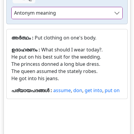
Antonym meaning
അർത്ഥം :
Put clothing on one's body.
ഉദാഹരണം :
What should I wear today?.
He put on his best suit for the wedding.
The princess donned a long blue dress.
The queen assumed the stately robes.
He got into his jeans.
പര്യായപദങ്ങൾ :
assume
,
don
,
get into
,
put on