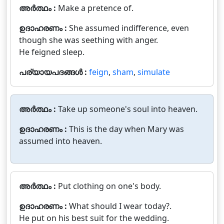
അർത്ഥം :
Make a pretence of.
ഉദാഹരണം :
She assumed indifference, even
though she was seething with anger.
He feigned sleep.
പര്യായപദങ്ങൾ :
feign
,
sham
,
simulate
അർത്ഥം :
Take up someone's soul into heaven.
ഉദാഹരണം :
This is the day when Mary was
assumed into heaven.
അർത്ഥം :
Put clothing on one's body.
ഉദാഹരണം :
What should I wear today?.
He put on his best suit for the wedding.