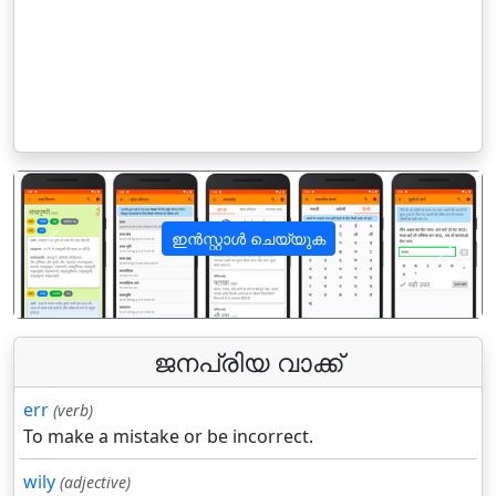
ഇൻസ്റ്റാൾ ചെയ്യുക
पिछला
अगला
ജനപ്രിയ വാക്ക്
err
(verb)
To make a mistake or be incorrect.
wily
(adjective)