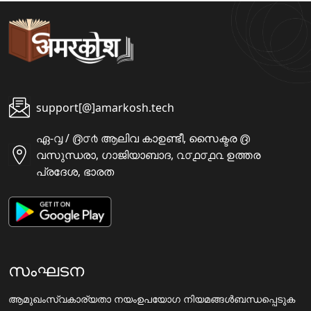
support[@]amarkosh.tech
ഏ-൮ / ൫൦൪ ആലിവ കാഉണ്ടീ, സൈക്ടര ൫
വസുന്ധരാ, ഗാജിയാബാദ, ൨൦൧൦൧൨ ഉത്തര
പ്രദേശ, ഭാരത
സംഘടന
ആമുഖം
സ്വകാര്യതാ നയം
ഉപയോഗ നിയമങ്ങൾ
ബന്ധപ്പെടുക