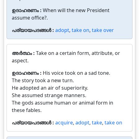
ഉദാഹരണം :
When will the new President
assume office?.
പര്യായപദങ്ങൾ :
adopt
,
take on
,
take over
അർത്ഥം :
Take on a certain form, attribute, or
aspect.
ഉദാഹരണം :
His voice took on a sad tone.
The story took a new turn.
He adopted an air of superiority.
She assumed strange manners.
The gods assume human or animal form in
these fables.
പര്യായപദങ്ങൾ :
acquire
,
adopt
,
take
,
take on