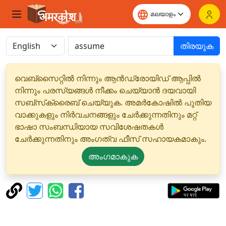
തിരയുക
വെബ്‌സൈറ്റിൽ നിന്നും ആൻഡ്രോയിഡ് ആപ്പിൽ
നിന്നും പരസ്യങ്ങൾ നീക്കം ചെയ്യാൻ ദയവായി
സബ്‌സ്‌ക്രൈബ് ചെയ്യുക. അമർകോഷിൽ പുതിയ
വാക്കുകളും നിർവചനങ്ങളും ചേർക്കുന്നതിനും മറ്റ്
ഭാഷാ സംബന്ധിയായ സവിശേഷതകൾ
ചേർക്കുന്നതിനും അംഗത്വ ഫീസ് സഹായകമാകും.
അംഗമാകുക