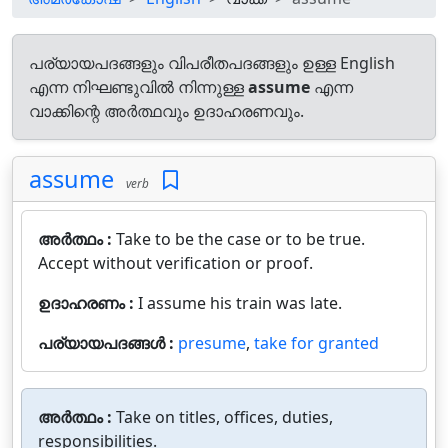
പര്യായപദങ്ങളും വിപരീതപദങ്ങളും ഉള്ള English
എന്ന നിഘണ്ടുവിൽ നിന്നുള്ള
assume
എന്ന
വാക്കിന്റെ അർത്ഥവും ഉദാഹരണവും.
assume
verb
അർത്ഥം :
Take to be the case or to be true.
Accept without verification or proof.
ഉദാഹരണം :
I assume his train was late.
പര്യായപദങ്ങൾ :
presume
,
take for granted
അർത്ഥം :
Take on titles, offices, duties,
responsibilities.