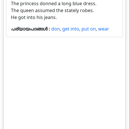
The princess donned a long blue dress.
The queen assumed the stately robes.
He got into his jeans.
പര്യായപദങ്ങൾ :
don
,
get into
,
put on
,
wear