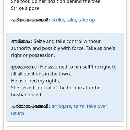
She took up her position behind the tree.
Strike a pose.
പര്യായപദങ്ങൾ :
strike
,
take
,
take up
അർത്ഥം :
Seize and take control without
authority and possibly with force. Take as one's
right or possession.
ഉദാഹരണം :
He assumed to himself the right to
fill all positions in the town.
He usurped my rights.
She seized control of the throne after her
husband died.
പര്യായപദങ്ങൾ :
arrogate
,
seize
,
take over
,
usurp