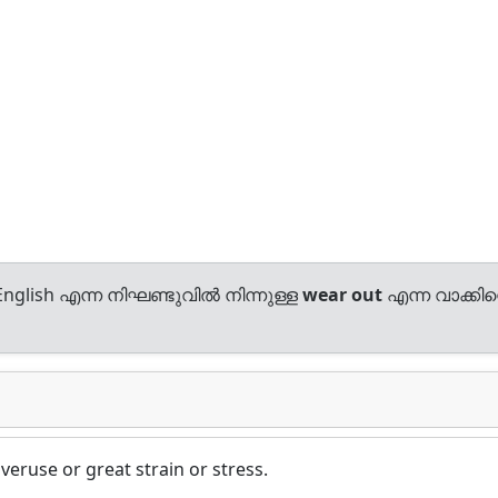
nglish എന്ന നിഘണ്ടുവിൽ നിന്നുള്ള
wear out
എന്ന വാക്കിന്
veruse or great strain or stress.