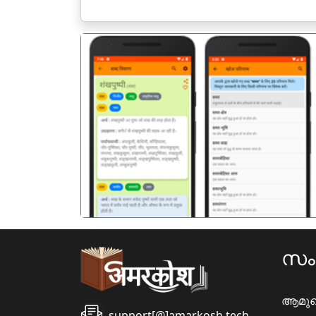
पिछला
സ
ആമു
support[@]amarkosh.tech