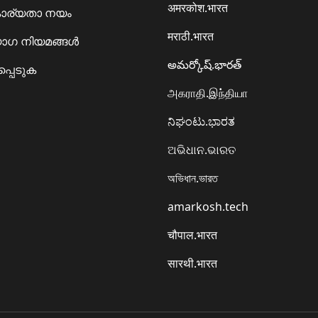
अमरकोश.भारत
ാര്യതാ നയം
मराठी.भारत
ഗ നിയമങ്ങൾ
అమర్కోష్.భారత్
്പെടുക
அகராதி.இந்தியா
ನಿಘಂಟು.ಭಾರತ
ଅଭିଧାନ.ଭାରତ
অভিধান.ভারত
amarkosh.tech
चौपाल.भारत
सारथी.भारत