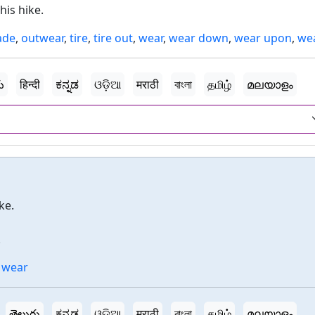
his hike.
ade
,
outwear
,
tire
,
tire out
,
wear
,
wear down
,
wear upon
,
we
ు
हिन्दी
ಕನ್ನಡ
ଓଡ଼ିଆ
मराठी
বাংলা
தமிழ்
മലയാളം
ke.
.
,
wear
తెలుగు
ಕನ್ನಡ
ଓଡ଼ିଆ
मराठी
বাংলা
தமிழ்
മലയാളം