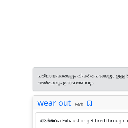
പര്യായപദങ്ങളും വിപരീതപദങ്ങളും ഉള്ള E
അർത്ഥവും ഉദാഹരണവും.
wear out
verb
അർത്ഥം :
Exhaust or get tired through o