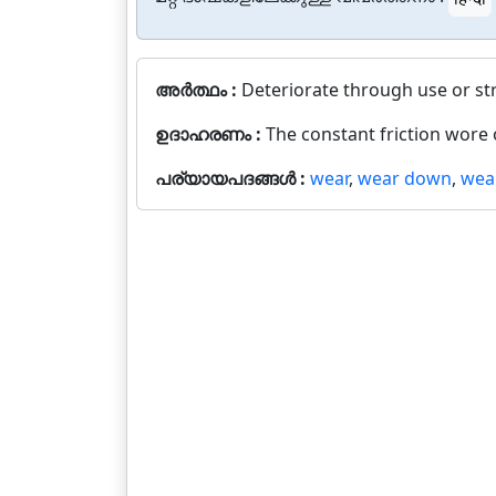
അർത്ഥം :
Deteriorate through use or st
ഉദാഹരണം :
The constant friction wore 
പര്യായപദങ്ങൾ :
wear
,
wear down
,
wear