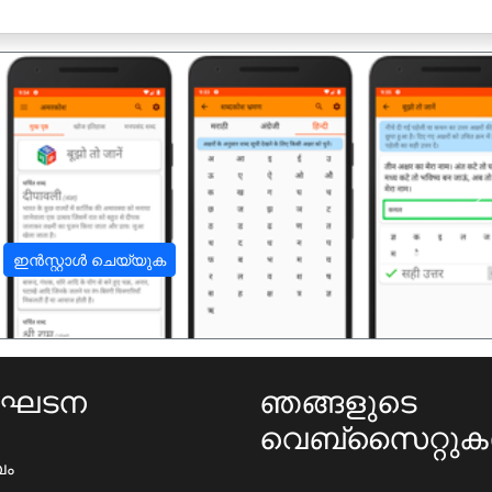
अ
ഇൻസ്റ്റാൾ ചെയ്യുക
ംഘടന
ഞങ്ങളുടെ
വെബ്സൈറ്റു
ഖം