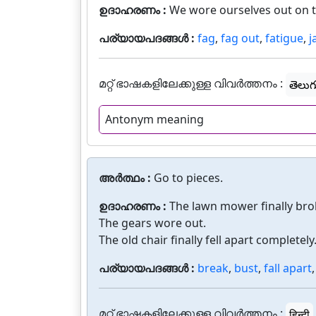
ഉദാഹരണം :
We wore ourselves out on t
പര്യായപദങ്ങൾ :
fag
,
fag out
,
fatigue
,
j
മറ്റ് ഭാഷകളിലേക്കുള്ള വിവർത്തനം :
తెలుగ
Antonym meaning
അർത്ഥം :
Go to pieces.
ഉദാഹരണം :
The lawn mower finally bro
The gears wore out.
The old chair finally fell apart completely
പര്യായപദങ്ങൾ :
break
,
bust
,
fall apart
മറ്റ് ഭാഷകളിലേക്കുള്ള വിവർത്തനം :
हिन्दी