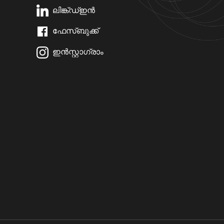
ലിങ്ക്ഡ്ഇൻ
ഫേസ്ബുക്ക്
ഇൻസ്റ്റാഗ്രാം