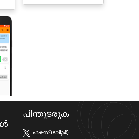
गला
പിന്തുടരുക
കൾ
എക്സ് (ട്വിറ്റർ)