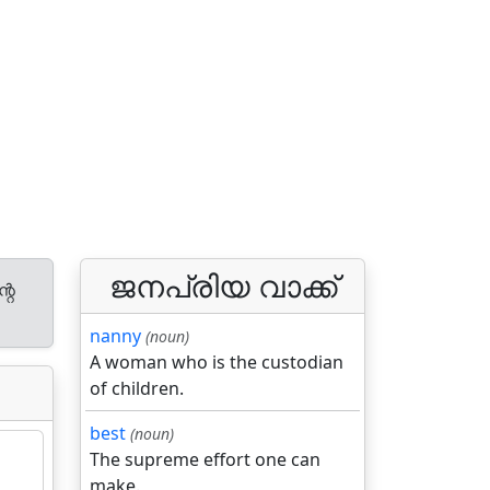
ജനപ്രിയ വാക്ക്
റെ
nanny
(noun)
A woman who is the custodian
of children.
best
(noun)
The supreme effort one can
make.