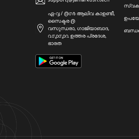
സ്വക
ഏ-൮ / ൫൦൪ ആലിവ കാഉണ്ടീ,
ഉപയോ
സൈക്ടര ൫
വസുന്ധരാ, ഗാജിയാബാദ,
ബന്ധപ
൨൦൧൦൧൨ ഉത്തര പ്രദേശ,
ഭാരത