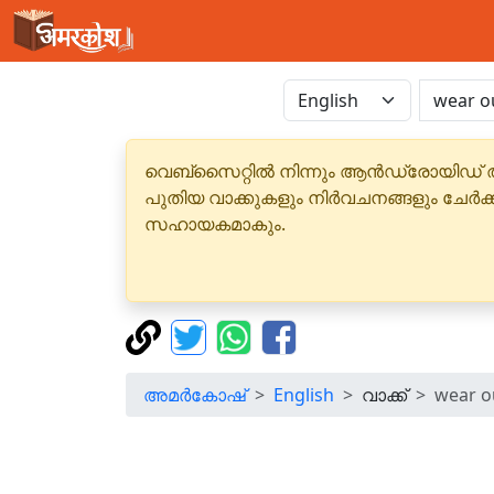
വെബ്‌സൈറ്റിൽ നിന്നും ആൻഡ്രോയിഡ് 
പുതിയ വാക്കുകളും നിർവചനങ്ങളും ചേർക
സഹായകമാകും.
അമർകോഷ്
English
വാക്ക്
wear o