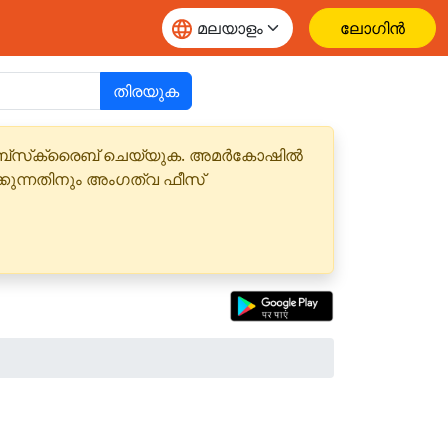
ലോഗിൻ
തിരയുക
 സബ്‌സ്‌ക്രൈബ് ചെയ്യുക. അമർകോഷിൽ
്കുന്നതിനും അംഗത്വ ഫീസ്