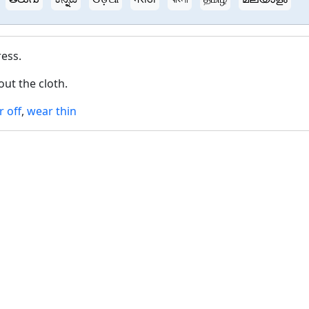
ress.
out the cloth.
 off
,
wear thin