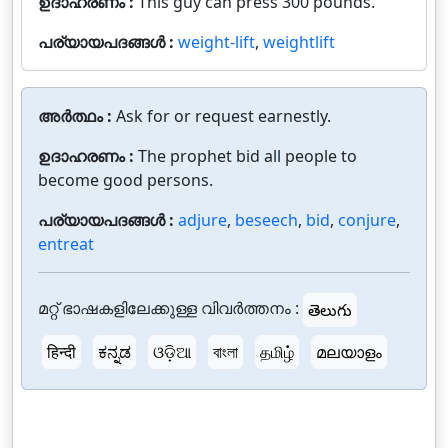
ഉദാഹരണം :
This guy can press 300 pounds.
പര്യായപദങ്ങൾ :
weight-lift
,
weightlift
അർത്ഥം :
Ask for or request earnestly.
ഉദാഹരണം :
The prophet bid all people to
become good persons.
പര്യായപദങ്ങൾ :
adjure
,
beseech
,
bid
,
conjure
,
entreat
മറ്റ് ഭാഷകളിലേക്കുള്ള വിവർത്തനം :
తెలుగు
हिन्दी
ಕನ್ನಡ
ଓଡ଼ିଆ
বাংলা
தமிழ்
മലയാളം