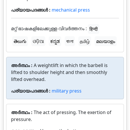
പര്യായപദങ്ങൾ :
mechanical press
മറ്റ് ഭാഷകളിലേക്കുള്ള വിവർത്തനം :
हिन्दी
తెలుగు
ଓଡ଼ିଆ
ಕನ್ನಡ
বাংলা
தமிழ்
മലയാളം
അർത്ഥം :
A weightlift in which the barbell is
lifted to shoulder height and then smoothly
lifted overhead.
പര്യായപദങ്ങൾ :
military press
അർത്ഥം :
The act of pressing. The exertion of
pressure.