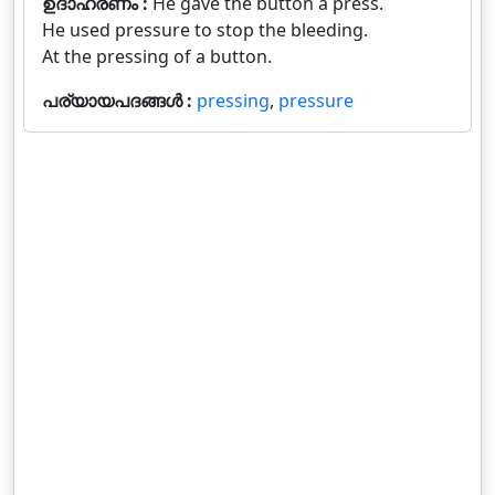
ഉദാഹരണം :
He gave the button a press.
He used pressure to stop the bleeding.
At the pressing of a button.
പര്യായപദങ്ങൾ :
pressing
,
pressure