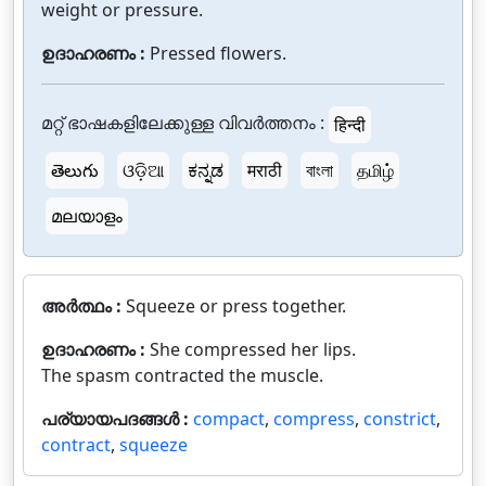
weight or pressure.
ഉദാഹരണം :
Pressed flowers.
മറ്റ് ഭാഷകളിലേക്കുള്ള വിവർത്തനം :
हिन्दी
తెలుగు
ଓଡ଼ିଆ
ಕನ್ನಡ
मराठी
বাংলা
தமிழ்
മലയാളം
അർത്ഥം :
Squeeze or press together.
ഉദാഹരണം :
She compressed her lips.
The spasm contracted the muscle.
പര്യായപദങ്ങൾ :
compact
,
compress
,
constrict
,
contract
,
squeeze