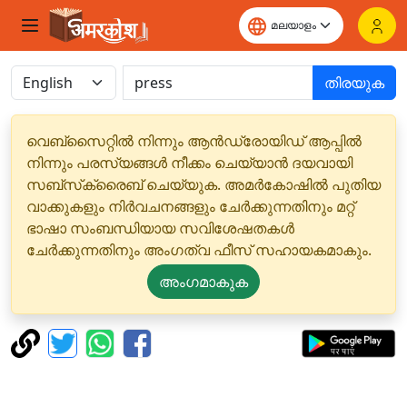
തിരയുക
വെബ്‌സൈറ്റിൽ നിന്നും ആൻഡ്രോയിഡ് ആപ്പിൽ
നിന്നും പരസ്യങ്ങൾ നീക്കം ചെയ്യാൻ ദയവായി
സബ്‌സ്‌ക്രൈബ് ചെയ്യുക. അമർകോഷിൽ പുതിയ
വാക്കുകളും നിർവചനങ്ങളും ചേർക്കുന്നതിനും മറ്റ്
ഭാഷാ സംബന്ധിയായ സവിശേഷതകൾ
ചേർക്കുന്നതിനും അംഗത്വ ഫീസ് സഹായകമാകും.
അംഗമാകുക