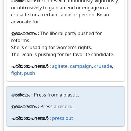
അർത്ഥം :
Exert oneself continuously, vigorously,
or obtrusively to gain an end or engage in a
crusade for a certain cause or person. Be an
advocate for.
ഉദാഹരണം :
The liberal party pushed for
reforms.
She is crusading for women's rights.
The Dean is pushing for his favorite candidate.
പര്യായപദങ്ങൾ :
agitate
,
campaign
,
crusade
,
fight
,
push
അർത്ഥം :
Press from a plastic.
ഉദാഹരണം :
Press a record.
പര്യായപദങ്ങൾ :
press out