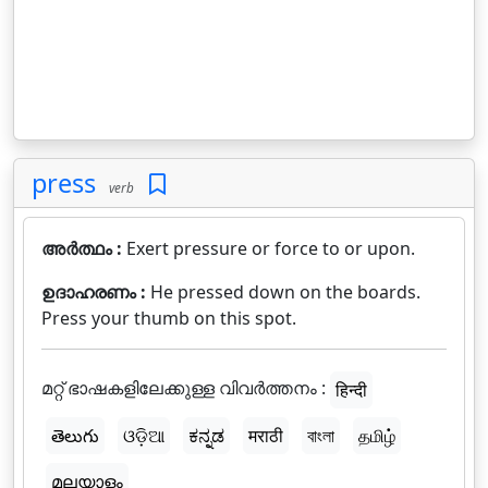
press
verb
അർത്ഥം :
Exert pressure or force to or upon.
ഉദാഹരണം :
He pressed down on the boards.
Press your thumb on this spot.
മറ്റ് ഭാഷകളിലേക്കുള്ള വിവർത്തനം :
हिन्दी
తెలుగు
ଓଡ଼ିଆ
ಕನ್ನಡ
मराठी
বাংলা
தமிழ்
മലയാളം