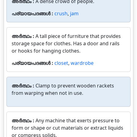
അർത്ഥം :
A dense crowd of people.
പര്യായപദങ്ങൾ :
crush
,
jam
അർത്ഥം :
A tall piece of furniture that provides
storage space for clothes. Has a door and rails
or hooks for hanging clothes.
പര്യായപദങ്ങൾ :
closet
,
wardrobe
അർത്ഥം :
Clamp to prevent wooden rackets
from warping when not in use.
അർത്ഥം :
Any machine that exerts pressure to
form or shape or cut materials or extract liquids
or compress solids.