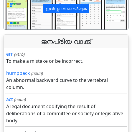
ഇൻസ്റ്റാൾ ചെയ്യുക
पिछला
अगला
ജനപ്രിയ വാക്ക്
err
(verb)
To make a mistake or be incorrect.
humpback
(noun)
An abnormal backward curve to the vertebral
column.
act
(noun)
A legal document codifying the result of
deliberations of a committee or society or legislative
body.