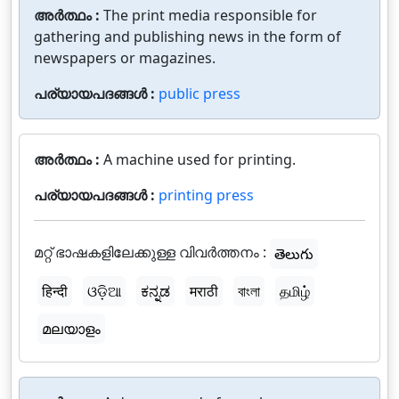
അർത്ഥം :
The print media responsible for
gathering and publishing news in the form of
newspapers or magazines.
പര്യായപദങ്ങൾ :
public press
അർത്ഥം :
A machine used for printing.
പര്യായപദങ്ങൾ :
printing press
മറ്റ് ഭാഷകളിലേക്കുള്ള വിവർത്തനം :
తెలుగు
हिन्दी
ଓଡ଼ିଆ
ಕನ್ನಡ
मराठी
বাংলা
தமிழ்
മലയാളം