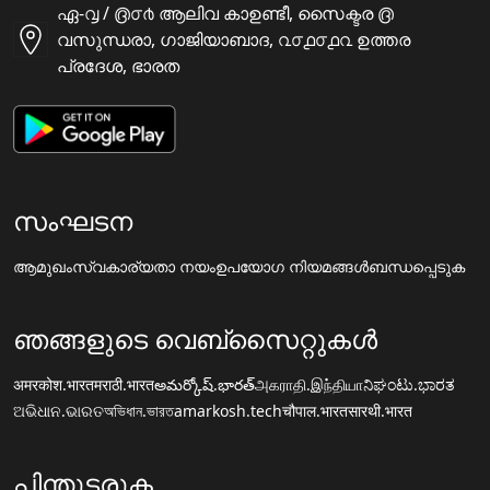
ഏ-൮ / ൫൦൪ ആലിവ കാഉണ്ടീ, സൈക്ടര ൫
വസുന്ധരാ, ഗാജിയാബാദ, ൨൦൧൦൧൨ ഉത്തര
പ്രദേശ, ഭാരത
സംഘടന
ആമുഖം
സ്വകാര്യതാ നയം
ഉപയോഗ നിയമങ്ങൾ
ബന്ധപ്പെടുക
ഞങ്ങളുടെ വെബ്സൈറ്റുകൾ
अमरकोश.भारत
मराठी.भारत
అమర్కోష్.భారత్
அகராதி.இந்தியா
ನಿಘಂಟು.ಭಾರತ
ଅଭିଧାନ.ଭାରତ
অভিধান.ভারত
amarkosh.tech
चौपाल.भारत
सारथी.भारत
പിന്തുടരുക