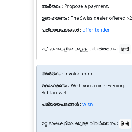
അർത്ഥം :
Propose a payment.
ഉദാഹരണം :
The Swiss dealer offered $2 
പര്യായപദങ്ങൾ :
offer
,
tender
മറ്റ് ഭാഷകളിലേക്കുള്ള വിവർത്തനം :
हिन्दी
അർത്ഥം :
Invoke upon.
ഉദാഹരണം :
Wish you a nice evening.
Bid farewell.
പര്യായപദങ്ങൾ :
wish
മറ്റ് ഭാഷകളിലേക്കുള്ള വിവർത്തനം :
हिन्दी