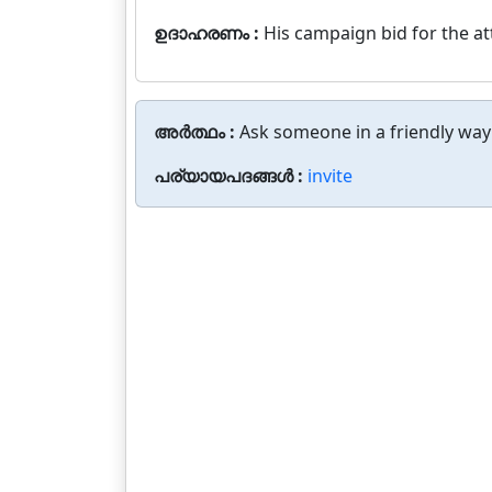
ഉദാഹരണം :
His campaign bid for the at
അർത്ഥം :
Ask someone in a friendly way
പര്യായപദങ്ങൾ :
invite