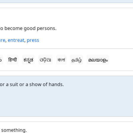
 to become good persons.
ure
,
entreat
,
press
ు
हिन्दी
ಕನ್ನಡ
ଓଡ଼ିଆ
বাংলা
தமிழ்
മലയാളം
or a suit or a show of hands.
n something.