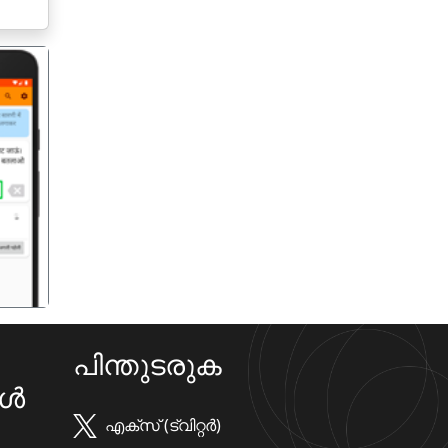
गला
പിന്തുടരുക
കൾ
എക്സ് (ട്വിറ്റർ)