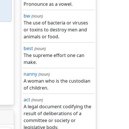
Pronounce as a vowel.
bw
(noun)
The use of bacteria or viruses
or toxins to destroy men and
animals or food.
best
(noun)
The supreme effort one can
make.
nanny
(noun)
A woman who is the custodian
of children.
act
(noun)
A legal document codifying the
result of deliberations of a
committee or society or
legislative body.