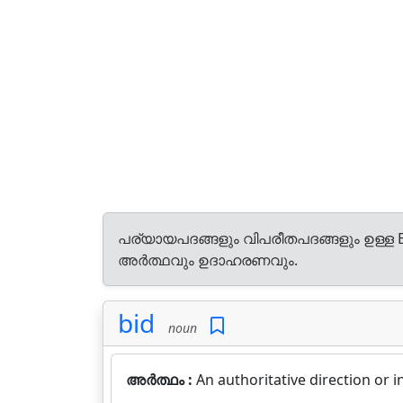
പര്യായപദങ്ങളും വിപരീതപദങ്ങളും ഉള്ള E
അർത്ഥവും ഉദാഹരണവും.
bid
noun
അർത്ഥം :
An authoritative direction or 