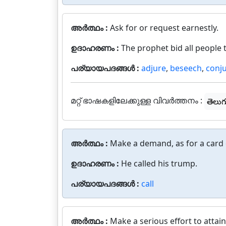
അർത്ഥം :
Ask for or request earnestly.
ഉദാഹരണം :
The prophet bid all people
പര്യായപദങ്ങൾ :
adjure
,
beseech
,
conj
മറ്റ് ഭാഷകളിലേക്കുള്ള വിവർത്തനം :
తెలుగ
അർത്ഥം :
Make a demand, as for a card 
ഉദാഹരണം :
He called his trump.
പര്യായപദങ്ങൾ :
call
അർത്ഥം :
Make a serious effort to attai