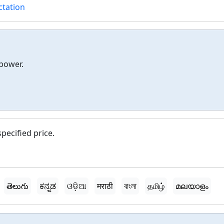
ctation
 power.
pecified price.
తెలుగు
ಕನ್ನಡ
ଓଡ଼ିଆ
मराठी
বাংলা
தமிழ்
മലയാളം