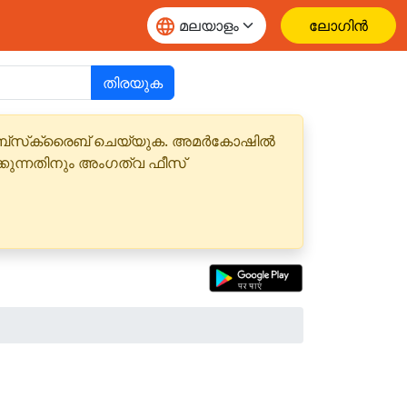
ലോഗിൻ
തിരയുക
 സബ്‌സ്‌ക്രൈബ് ചെയ്യുക. അമർകോഷിൽ
്കുന്നതിനും അംഗത്വ ഫീസ്