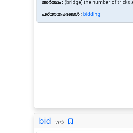
അർത്ഥം :
(bridge) the number of tricks a
പര്യായപദങ്ങൾ :
bidding
bid
verb