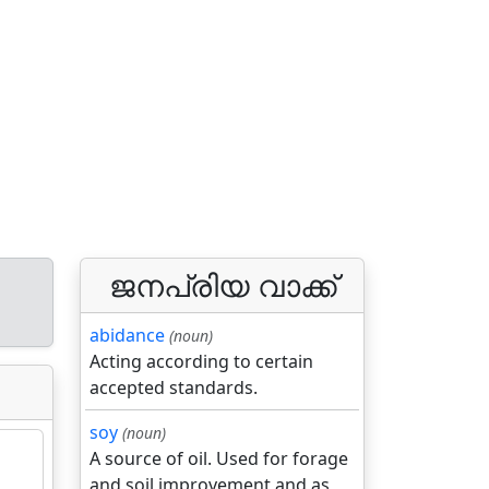
ജനപ്രിയ വാക്ക്
abidance
(noun)
Acting according to certain
accepted standards.
soy
(noun)
A source of oil. Used for forage
and soil improvement and as