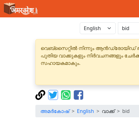
വെബ്‌സൈറ്റിൽ നിന്നും ആൻഡ്രോയിഡ് 
പുതിയ വാക്കുകളും നിർവചനങ്ങളും ചേർക
സഹായകമാകും.
അമർകോഷ്
English
വാക്ക്
bid