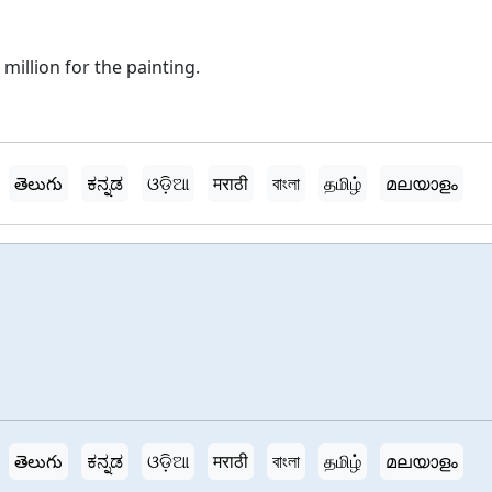
million for the painting.
తెలుగు
ಕನ್ನಡ
ଓଡ଼ିଆ
मराठी
বাংলা
தமிழ்
മലയാളം
తెలుగు
ಕನ್ನಡ
ଓଡ଼ିଆ
मराठी
বাংলা
தமிழ்
മലയാളം