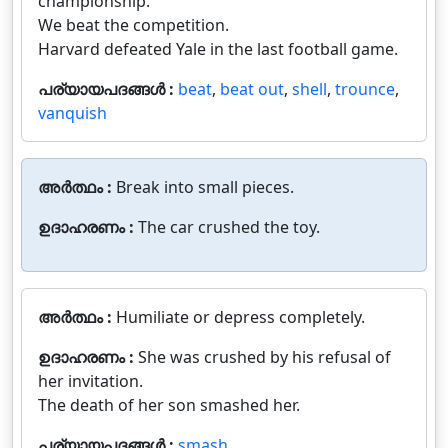
championship.
We beat the competition.
Harvard defeated Yale in the last football game.
പര്യായപദങ്ങൾ :
beat
,
beat out
,
shell
,
trounce
,
vanquish
അർത്ഥം :
Break into small pieces.
ഉദാഹരണം :
The car crushed the toy.
അർത്ഥം :
Humiliate or depress completely.
ഉദാഹരണം :
She was crushed by his refusal of
her invitation.
The death of her son smashed her.
പര്യായപദങ്ങൾ :
smash