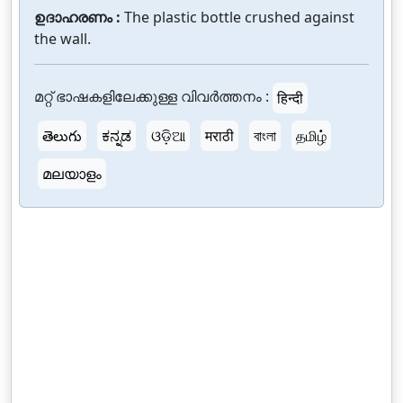
ഉദാഹരണം :
The plastic bottle crushed against
the wall.
മറ്റ് ഭാഷകളിലേക്കുള്ള വിവർത്തനം :
हिन्दी
తెలుగు
ಕನ್ನಡ
ଓଡ଼ିଆ
मराठी
বাংলা
தமிழ்
മലയാളം