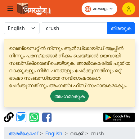
തിരയുക
വെബ്‌സൈറ്റിൽ നിന്നും ആൻഡ്രോയിഡ് ആപ്പിൽ
നിന്നും പരസ്യങ്ങൾ നീക്കം ചെയ്യാൻ ദയവായി
സബ്‌സ്‌ക്രൈബ് ചെയ്യുക. അമർകോഷിൽ പുതിയ
വാക്കുകളും നിർവചനങ്ങളും ചേർക്കുന്നതിനും മറ്റ്
ഭാഷാ സംബന്ധിയായ സവിശേഷതകൾ
ചേർക്കുന്നതിനും അംഗത്വ ഫീസ് സഹായകമാകും.
അംഗമാകുക
അമർകോഷ്
English
വാക്ക്
crush