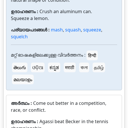
natural shape or condition.
ഉദാഹരണം :
Crush an aluminum can.
Squeeze a lemon.
പര്യായപദങ്ങൾ :
mash
,
squash
,
squeeze
,
squelch
മറ്റ് ഭാഷകളിലേക്കുള്ള വിവർത്തനം :
हिन्दी
తెలుగు
ଓଡ଼ିଆ
ಕನ್ನಡ
मराठी
বাংলা
தமிழ்
മലയാളം
അർത്ഥം :
Come out better in a competition,
race, or conflict.
ഉദാഹരണം :
Agassi beat Becker in the tennis