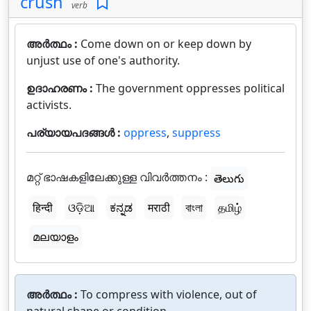
crush
verb
അർത്ഥം :
Come down on or keep down by
unjust use of one's authority.
ഉദാഹരണം :
The government oppresses political
activists.
പര്യായപദങ്ങൾ :
oppress
,
suppress
മറ്റ് ഭാഷകളിലേക്കുള്ള വിവർത്തനം :
తెలుగు
हिन्दी
ଓଡ଼ିଆ
ಕನ್ನಡ
मराठी
বাংলা
தமிழ்
മലയാളം
അർത്ഥം :
To compress with violence, out of