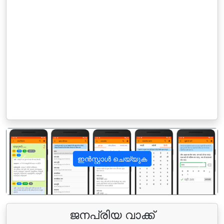
ഇൻസ്റ്റാൾ ചെയ്യുക
पिछला
अगला
ജനപ്രിയ വാക്ക്