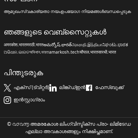
ആമുഖം
സ്വകാര്യതാ നയം
ഉപയോഗ നിയമങ്ങൾ
ബന്ധപ്പെടുക
ഞങ്ങളുടെ വെബ്സൈറ്റുകൾ
अमरकोश.भारत
मराठी.भारत
అమర్కోష్.భారత్
அகராதி.இந்தியா
ನಿಘಂಟು.ಭಾರತ
ଅଭିଧାନ.ଭାରତ
অভিধান.ভারত
amarkosh.tech
चौपाल.भारत
सारथी.भारत
പിന്തുടരുക
എക്സ് (ട്വിറ്റർ)
ലിങ്ക്ഡ്ഇൻ
ഫേസ്ബുക്ക്
ഇൻസ്റ്റാഗ്രാം
© ൨൦൨൬ അമരകോശ ലിംഗ്വിസ്ടിക്സ പ്രാ॰ ലിമിടേഡ
എല്ലാ അവകാശങ്ങളും നിക്ഷിപ്തമാണ്.