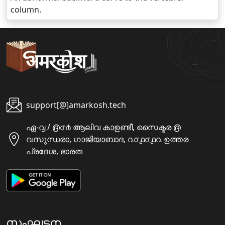
column.
support[@]amarkosh.tech
ഏ-൮ / ൫൦൪ ആലിവ കാഉണ്ടീ, സൈക്ടര ൫
വസുന്ധരാ, ഗാജിയാബാദ, ൨൦൧൦൧൨ ഉത്തര
പ്രദേശ, ഭാരത
സംഘടന