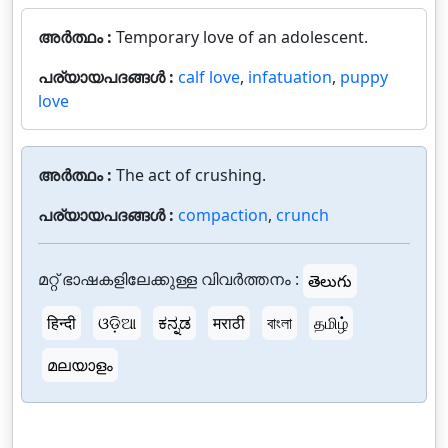
അർത്ഥം :
Temporary love of an adolescent.
പര്യായപദങ്ങൾ :
calf love
,
infatuation
,
puppy
love
അർത്ഥം :
The act of crushing.
പര്യായപദങ്ങൾ :
compaction
,
crunch
മറ്റ് ഭാഷകളിലേക്കുള്ള വിവർത്തനം :
తెలుగు
हिन्दी
ଓଡ଼ିଆ
ಕನ್ನಡ
मराठी
বাংলা
தமிழ்
മലയാളം