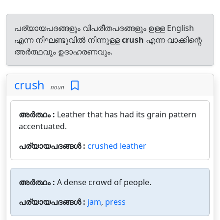
പര്യായപദങ്ങളും വിപരീതപദങ്ങളും ഉള്ള English
എന്ന നിഘണ്ടുവിൽ നിന്നുള്ള
crush
എന്ന വാക്കിന്റെ
അർത്ഥവും ഉദാഹരണവും.
crush
noun
അർത്ഥം :
Leather that has had its grain pattern
accentuated.
പര്യായപദങ്ങൾ :
crushed leather
അർത്ഥം :
A dense crowd of people.
പര്യായപദങ്ങൾ :
jam
,
press