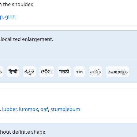
n the shoulder.
p
,
glob
localized enlargement.
ు
हिन्दी
ಕನ್ನಡ
ଓଡ଼ିଆ
मराठी
বাংলা
தமிழ்
മലയാളം
,
lubber
,
lummox
,
oaf
,
stumblebum
hout definite shape.