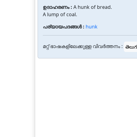
ഉദാഹരണം :
A hunk of bread.
A lump of coal.
പര്യായപദങ്ങൾ :
hunk
മറ്റ് ഭാഷകളിലേക്കുള്ള വിവർത്തനം :
తెలుగ