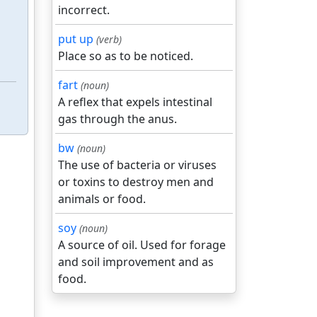
incorrect.
put up
(verb)
Place so as to be noticed.
fart
(noun)
A reflex that expels intestinal
gas through the anus.
bw
(noun)
The use of bacteria or viruses
or toxins to destroy men and
animals or food.
soy
(noun)
A source of oil. Used for forage
and soil improvement and as
food.