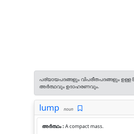
പര്യായപദങ്ങളും വിപരീതപദങ്ങളും ഉള്ള E
അർത്ഥവും ഉദാഹരണവും.
lump
noun
അർത്ഥം :
A compact mass.