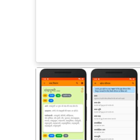
पिछला