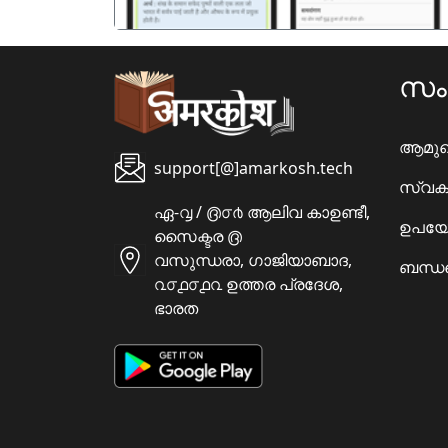
സ
ആമു
support[@]amarkosh.tech
സ്വക
ഏ-൮ / ൫൦൪ ആലിവ കാഉണ്ടീ,
ഉപയോ
സൈക്ടര ൫
വസുന്ധരാ, ഗാജിയാബാദ,
ബന്ധപ
൨൦൧൦൧൨ ഉത്തര പ്രദേശ,
ഭാരത