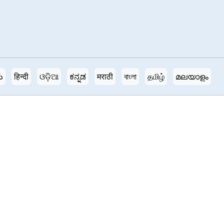
ు
हिन्दी
ଓଡ଼ିଆ
ಕನ್ನಡ
मराठी
বাংলা
தமிழ்
മലയാളം