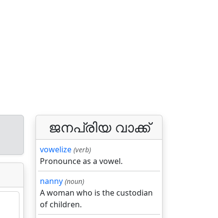
ജനപ്രിയ വാക്ക്
vowelize
(verb)
Pronounce as a vowel.
nanny
(noun)
A woman who is the custodian
of children.