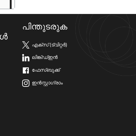
പിന്തുടരുക
കൾ
എക്സ് (ട്വിറ്റർ)
ലിങ്ക്ഡ്ഇൻ
ഫേസ്ബുക്ക്
ഇൻസ്റ്റാഗ്രാം