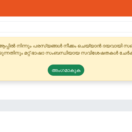
ആപ്പിൽ നിന്നും പരസ്യങ്ങൾ നീക്കം ചെയ്യാൻ ദയവായി
്കുന്നതിനും മറ്റ് ഭാഷാ സംബന്ധിയായ സവിശേഷതകൾ ചേർക
അംഗമാകുക