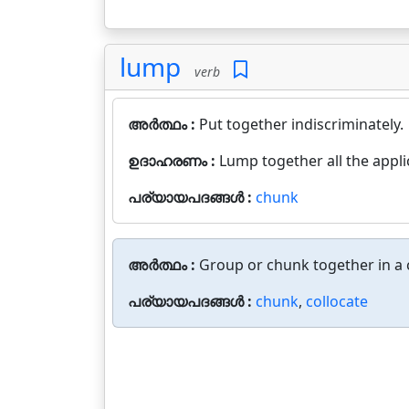
lump
verb
അർത്ഥം :
Put together indiscriminately.
ഉദാഹരണം :
Lump together all the appli
പര്യായപദങ്ങൾ :
chunk
അർത്ഥം :
Group or chunk together in a c
പര്യായപദങ്ങൾ :
chunk
,
collocate