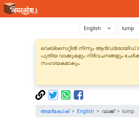
വെബ്‌സൈറ്റിൽ നിന്നും ആൻഡ്രോയിഡ് 
പുതിയ വാക്കുകളും നിർവചനങ്ങളും ചേർക
സഹായകമാകും.
അമർകോഷ്
English
വാക്ക്
lump