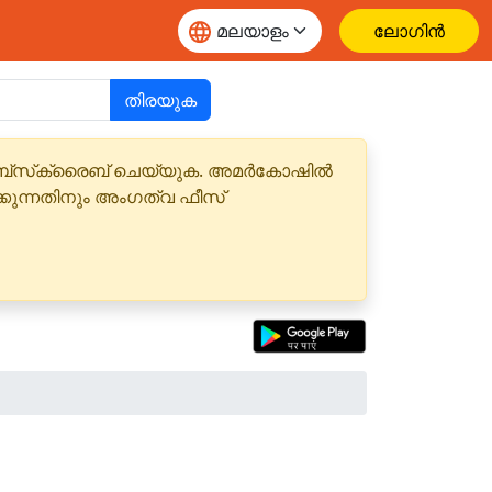
ലോഗിൻ
തിരയുക
 സബ്‌സ്‌ക്രൈബ് ചെയ്യുക. അമർകോഷിൽ
്കുന്നതിനും അംഗത്വ ഫീസ്