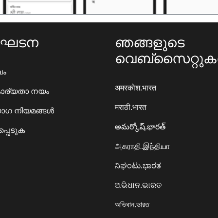
ംഘടന
ഞങ്ങളുടെ
വെബ്സൈറ്റു
ഖം
अमरकोश.भारत
ാര്യതാ നയം
मराठी.भारत
ഗ നിയമങ്ങൾ
అమర్కోష్.భారత్
്പെടുക
அகராதி.இந்தியா
ನಿಘಂಟು.ಭಾರತ
ଅଭିଧାନ.ଭାରତ
অভিধান.ভারত