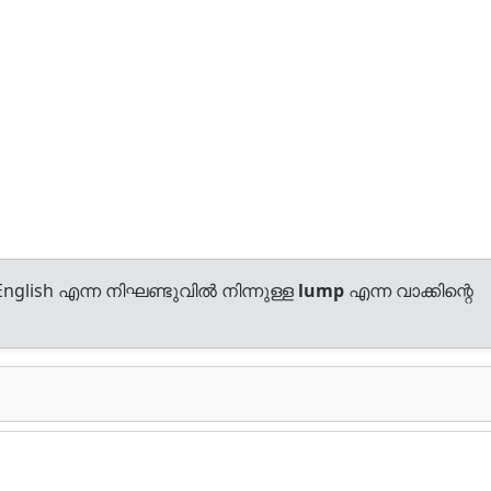
nglish എന്ന നിഘണ്ടുവിൽ നിന്നുള്ള
lump
എന്ന വാക്കിന്റെ