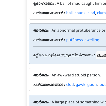
ഉദാഹരണം :
A ball of mud caught him o
പര്യായപദങ്ങൾ :
ball
,
chunk
,
clod
,
clum
അർത്ഥം :
An abnormal protuberance or 
പര്യായപദങ്ങൾ :
puffiness
,
swelling
മറ്റ് ഭാഷകളിലേക്കുള്ള വിവർത്തനം :
తెలుగ
അർത്ഥം :
An awkward stupid person.
പര്യായപദങ്ങൾ :
clod
,
gawk
,
goon
,
lout
അർത്ഥം :
A large piece of something wit