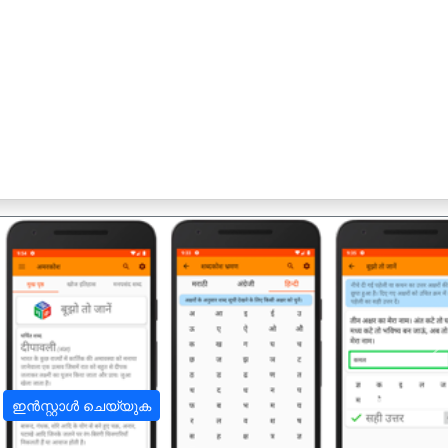
अ
ഇൻസ്റ്റാൾ ചെയ്യുക