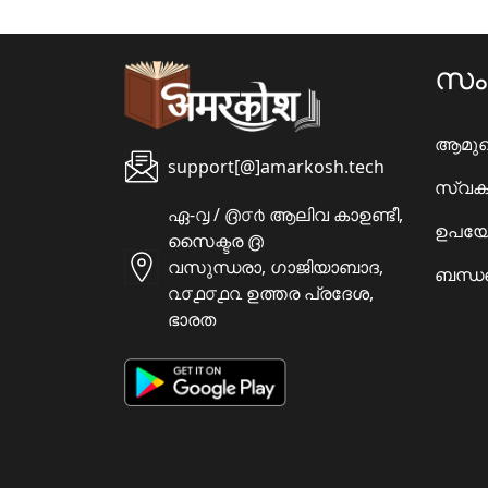
സ
ആമു
support[@]amarkosh.tech
സ്വക
ഏ-൮ / ൫൦൪ ആലിവ കാഉണ്ടീ,
ഉപയോ
സൈക്ടര ൫
വസുന്ധരാ, ഗാജിയാബാദ,
ബന്ധപ
൨൦൧൦൧൨ ഉത്തര പ്രദേശ,
ഭാരത