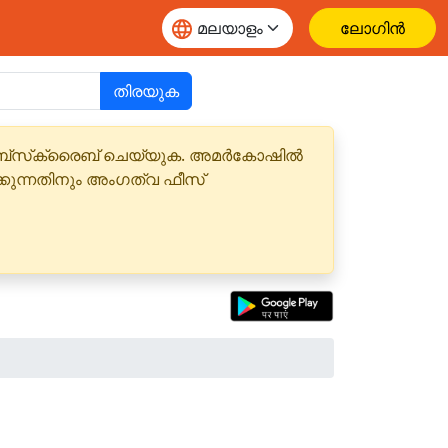
ലോഗിൻ
തിരയുക
 സബ്‌സ്‌ക്രൈബ് ചെയ്യുക. അമർകോഷിൽ
്കുന്നതിനും അംഗത്വ ഫീസ്