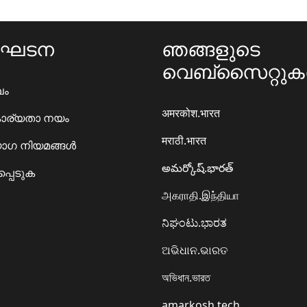
ംഘടന
ഞങ്ങളുടെ
വെബ്സൈറ്റു
ഖം
अमरकोश.भारत
ാര്യതാ നയം
मराठी.भारत
ഗ നിയമങ്ങൾ
అమర్కోష్.భారత్
്പെടുക
அகராதி.இந்தியா
ನಿಘಂಟು.ಭಾರತ
ଅଭିଧାନ.ଭାରତ
অভিধান.ভারত
amarkosh.tech