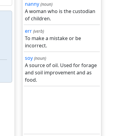
nanny
(noun)
A woman who is the custodian
of children.
err
(verb)
To make a mistake or be
incorrect.
soy
(noun)
A source of oil. Used for forage
and soil improvement and as
food.