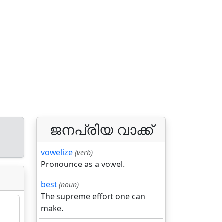
ജനപ്രിയ വാക്ക്
vowelize
(verb)
Pronounce as a vowel.
best
(noun)
The supreme effort one can
make.