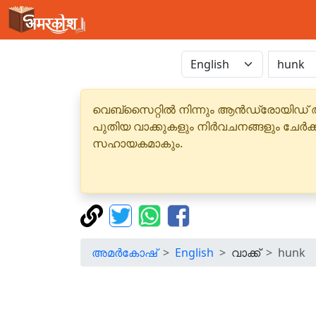
വെബ്‌സൈറ്റിൽ നിന്നും ആൻഡ്രോയിഡ് 
പുതിയ വാക്കുകളും നിർവചനങ്ങളും ചേർക
സഹായകമാകും.
അമർകോഷ്
English
വാക്ക്
hunk