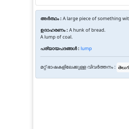
അർത്ഥം :
A large piece of something wit
ഉദാഹരണം :
A hunk of bread.
A lump of coal.
പര്യായപദങ്ങൾ :
lump
മറ്റ് ഭാഷകളിലേക്കുള്ള വിവർത്തനം :
తెలుగ