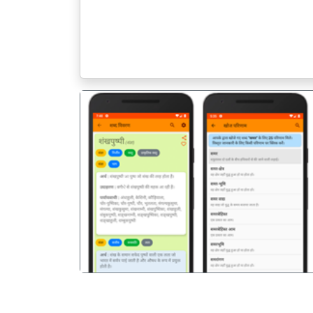
पिछला