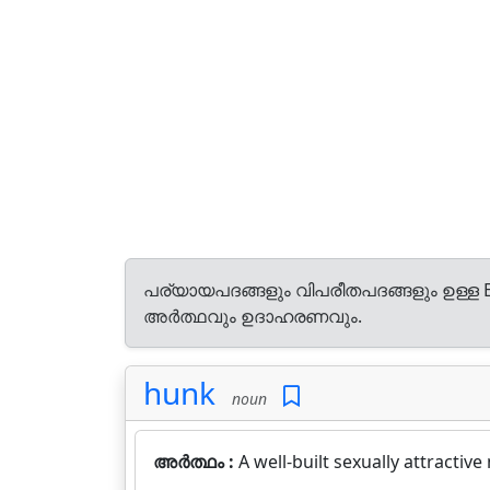
പര്യായപദങ്ങളും വിപരീതപദങ്ങളും ഉള്ള E
അർത്ഥവും ഉദാഹരണവും.
hunk
noun
അർത്ഥം :
A well-built sexually attractive