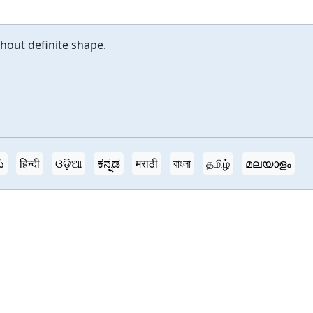
hout definite shape.
ు
हिन्दी
ଓଡ଼ିଆ
ಕನ್ನಡ
मराठी
বাংলা
தமிழ்
മലയാളം