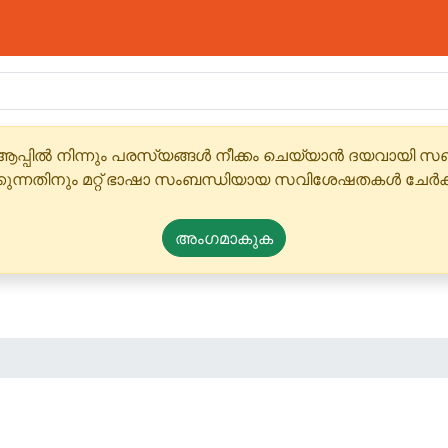
ആപ്പിൽ നിന്നും പരസ്യങ്ങൾ നീക്കം ചെയ്യാൻ ദയവായി
്കുന്നതിനും മറ്റ് ഭാഷാ സംബന്ധിയായ സവിശേഷതകൾ ചേർക
അംഗമാകുക