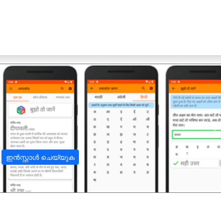
अ
ഇൻസ്റ്റാൾ ചെയ്യുക