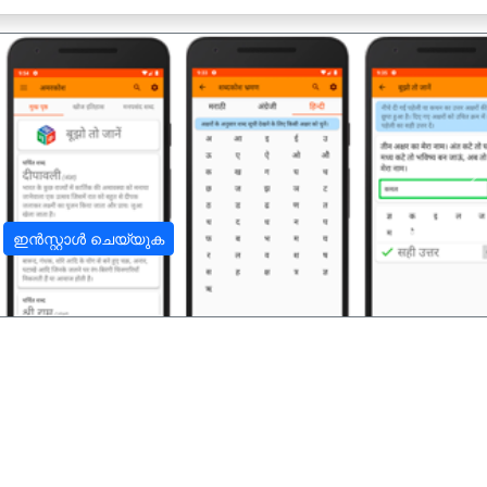
अ
ഇൻസ്റ്റാൾ ചെയ്യുക