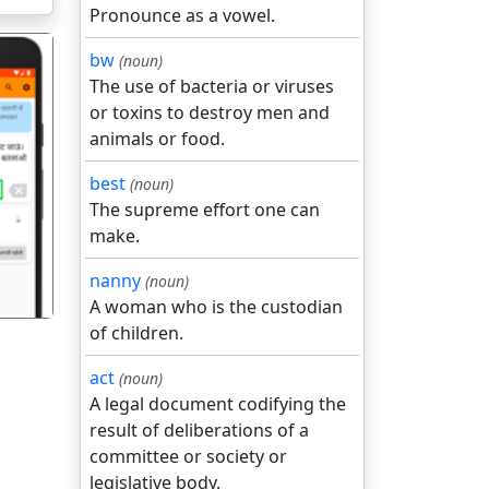
Pronounce as a vowel.
bw
(noun)
The use of bacteria or viruses
or toxins to destroy men and
animals or food.
best
(noun)
गला
The supreme effort one can
make.
nanny
(noun)
A woman who is the custodian
of children.
act
(noun)
A legal document codifying the
result of deliberations of a
committee or society or
legislative body.