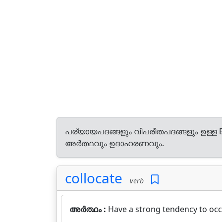
പര്യായപദങ്ങളും വിപരീതപദങ്ങളും ഉള്ള E
അർത്ഥവും ഉദാഹരണവും.
collocate
verb
അർത്ഥം :
Have a strong tendency to occu