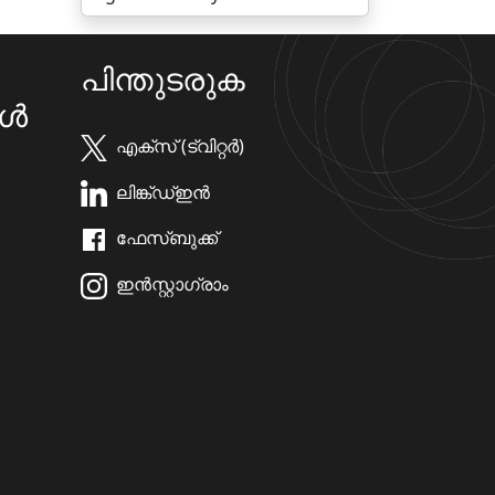
പിന്തുടരുക
കൾ
എക്സ് (ട്വിറ്റർ)
ലിങ്ക്ഡ്ഇൻ
ഫേസ്ബുക്ക്
ഇൻസ്റ്റാഗ്രാം