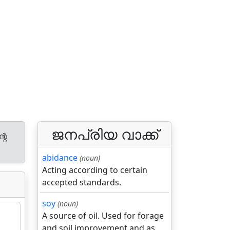
ജനപ്രിയ വാക്ക്
റെ
abidance
(noun)
Acting according to certain
accepted standards.
soy
(noun)
A source of oil. Used for forage
and soil improvement and as