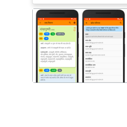
पिछला