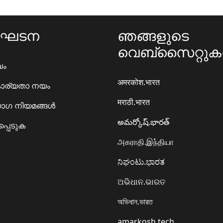
ംഘടന
ഞങ്ങളുടെ
വെബ്സൈറ്റു
ഖം
अमरकोश.भारत
ാര്യതാ നയം
मराठी.भारत
ഗ നിയമങ്ങൾ
అమర్కోష్.భారత్
്പെടുക
அகராதி.இந்தியா
ನಿಘಂಟು.ಭಾರತ
ଅଭିଧାନ.ଭାରତ
অভিধান.ভারত
amarkosh.tech