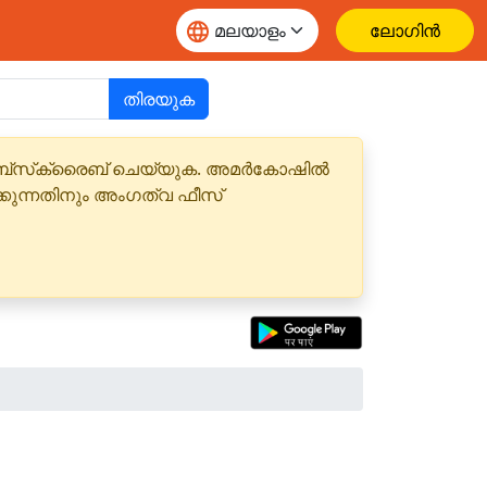
ലോഗിൻ
തിരയുക
 സബ്‌സ്‌ക്രൈബ് ചെയ്യുക. അമർകോഷിൽ
്കുന്നതിനും അംഗത്വ ഫീസ്