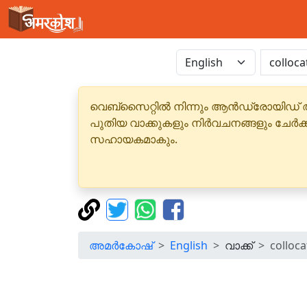
വെബ്‌സൈറ്റിൽ നിന്നും ആൻഡ്രോയിഡ് 
പുതിയ വാക്കുകളും നിർവചനങ്ങളും ചേർക
സഹായകമാകും.
അമർകോഷ്
English
വാക്ക്
colloca