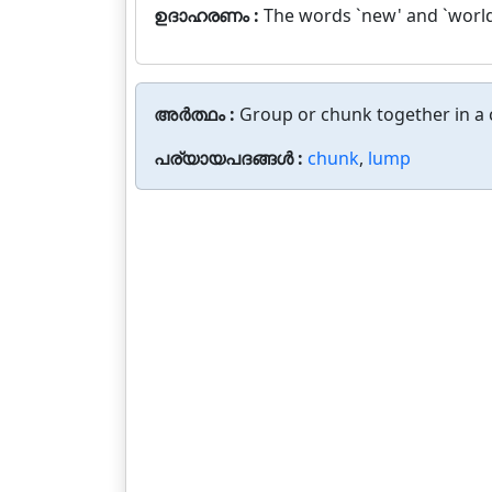
ഉദാഹരണം :
The words `new' and `world'
അർത്ഥം :
Group or chunk together in a c
പര്യായപദങ്ങൾ :
chunk
,
lump