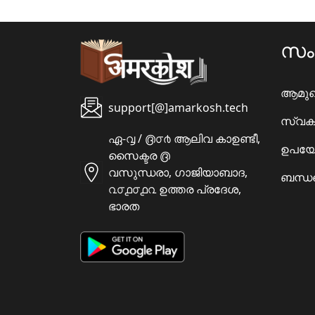
സ
ആമു
support[@]amarkosh.tech
സ്വക
ഏ-൮ / ൫൦൪ ആലിവ കാഉണ്ടീ,
ഉപയോ
സൈക്ടര ൫
വസുന്ധരാ, ഗാജിയാബാദ,
ബന്ധപ
൨൦൧൦൧൨ ഉത്തര പ്രദേശ,
ഭാരത