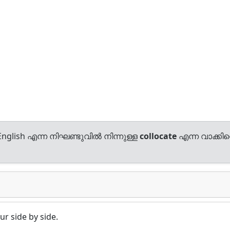
nglish എന്ന നിഘണ്ടുവിൽ നിന്നുള്ള
collocate
എന്ന വാക്കിന്
r side by side.