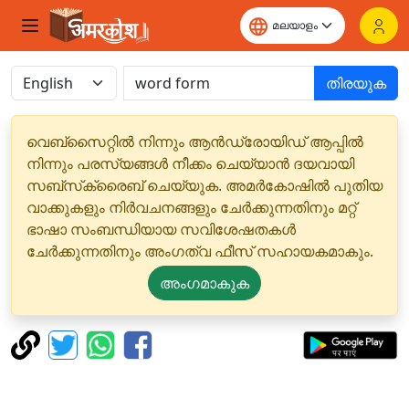
തിരയുക
വെബ്‌സൈറ്റിൽ നിന്നും ആൻഡ്രോയിഡ് ആപ്പിൽ
നിന്നും പരസ്യങ്ങൾ നീക്കം ചെയ്യാൻ ദയവായി
സബ്‌സ്‌ക്രൈബ് ചെയ്യുക. അമർകോഷിൽ പുതിയ
വാക്കുകളും നിർവചനങ്ങളും ചേർക്കുന്നതിനും മറ്റ്
ഭാഷാ സംബന്ധിയായ സവിശേഷതകൾ
ചേർക്കുന്നതിനും അംഗത്വ ഫീസ് സഹായകമാകും.
അംഗമാകുക