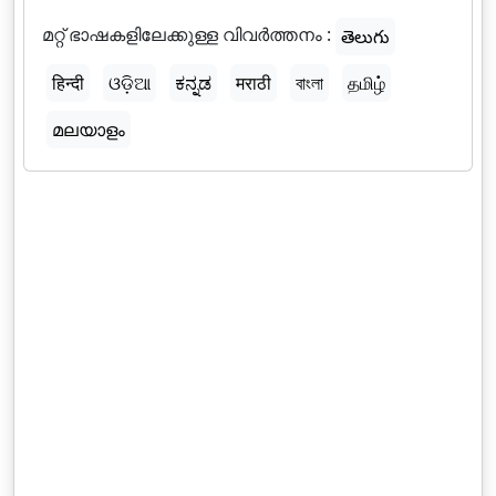
മറ്റ് ഭാഷകളിലേക്കുള്ള വിവർത്തനം :
తెలుగు
हिन्दी
ଓଡ଼ିଆ
ಕನ್ನಡ
मराठी
বাংলা
தமிழ்
മലയാളം