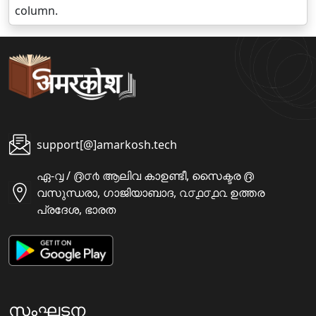
column.
support[@]amarkosh.tech
ഏ-൮ / ൫൦൪ ആലിവ കാഉണ്ടീ, സൈക്ടര ൫
വസുന്ധരാ, ഗാജിയാബാദ, ൨൦൧൦൧൨ ഉത്തര
പ്രദേശ, ഭാരത
സംഘടന