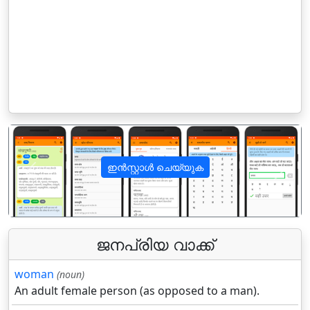
ഇൻസ്റ്റാൾ ചെയ്യുക
पिछला
अगला
ജനപ്രിയ വാക്ക്
woman
(noun)
An adult female person (as opposed to a man).