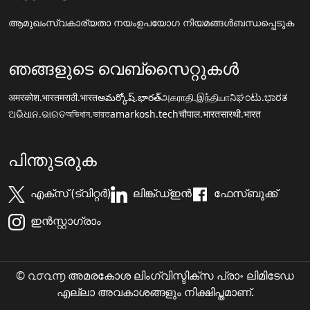
ആമുഖം
സ്വകാര്യതാ നയം
ഉപയോഗ നിയമങ്ങൾ
ബന്ധപ്പെടുക
ഞങ്ങളുടെ വെബ്സൈറ്റുകൾ
अमरकोश.भारत
मराठी.भारत
అమర్కోష్.భారత్
அகராதி.இந்தியா
ನಿಘಂಟು.ಭಾರತ
ଅଭିଧାନ.ଭାରତ
অভিধান.ভারত
amarkosh.tech
चौपाल.भारत
सारथी.भारत
പിന്തുടരുക
എക്സ് (ട്വിറ്റർ)
ലിങ്ക്ഡ്ഇൻ
ഫേസ്ബുക്ക്
ഇൻസ്റ്റാഗ്രാം
© ൨൦൨൬ അമരകോശ ലിംഗ്വിസ്ടിക്സ പ്രാ॰ ലിമിടേഡ
എല്ലാ അവകാശങ്ങളും നിക്ഷിപ്തമാണ്.