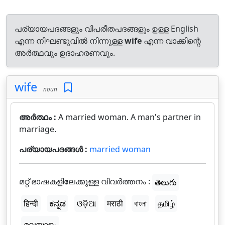
പര്യായപദങ്ങളും വിപരീതപദങ്ങളും ഉള്ള English
എന്ന നിഘണ്ടുവിൽ നിന്നുള്ള
wife
എന്ന വാക്കിന്റെ
അർത്ഥവും ഉദാഹരണവും.
wife
noun
അർത്ഥം :
A married woman. A man's partner in
marriage.
പര്യായപദങ്ങൾ :
married woman
മറ്റ് ഭാഷകളിലേക്കുള്ള വിവർത്തനം :
తెలుగు
हिन्दी
ಕನ್ನಡ
ଓଡ଼ିଆ
मराठी
বাংলা
தமிழ்
മലയാളം