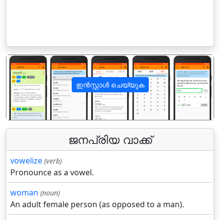
ഇൻസ്റ്റാൾ ചെയ്യുക
पिछला
अगला
ജനപ്രിയ വാക്ക്
vowelize
(verb)
Pronounce as a vowel.
woman
(noun)
An adult female person (as opposed to a man).