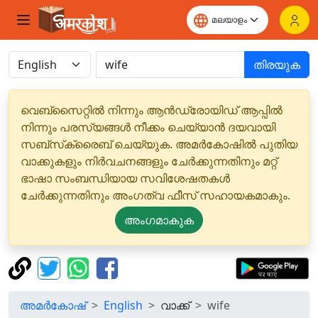
തിരയുക
വെബ്‌സൈറ്റിൽ നിന്നും ആൻഡ്രോയിഡ് ആപ്പിൽ
നിന്നും പരസ്യങ്ങൾ നീക്കം ചെയ്യാൻ ദയവായി
സബ്‌സ്‌ക്രൈബ് ചെയ്യുക. അമർകോഷിൽ പുതിയ
വാക്കുകളും നിർവചനങ്ങളും ചേർക്കുന്നതിനും മറ്റ്
ഭാഷാ സംബന്ധിയായ സവിശേഷതകൾ
ചേർക്കുന്നതിനും അംഗത്വ ഫീസ് സഹായകമാകും.
അംഗമാകുക
അമർകോഷ്
English
വാക്ക്
wife