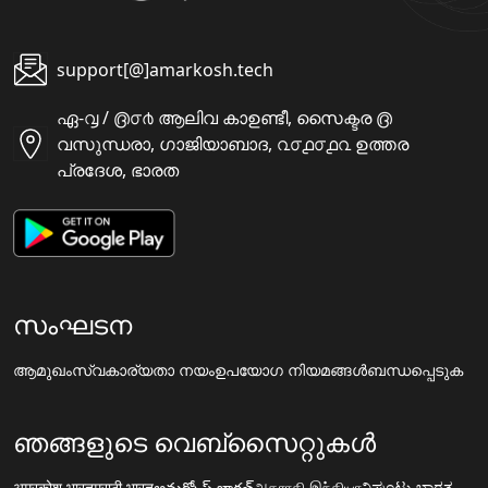
support[@]amarkosh.tech
ഏ-൮ / ൫൦൪ ആലിവ കാഉണ്ടീ, സൈക്ടര ൫
വസുന്ധരാ, ഗാജിയാബാദ, ൨൦൧൦൧൨ ഉത്തര
പ്രദേശ, ഭാരത
സംഘടന
ആമുഖം
സ്വകാര്യതാ നയം
ഉപയോഗ നിയമങ്ങൾ
ബന്ധപ്പെടുക
ഞങ്ങളുടെ വെബ്സൈറ്റുകൾ
अमरकोश.भारत
मराठी.भारत
అమర్కోష్.భారత్
அகராதி.இந்தியா
ನಿಘಂಟು.ಭಾರತ