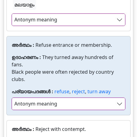
മലയാളം
Antonym meaning
അർത്ഥം :
Refuse entrance or membership.
ഉദാഹരണം :
They turned away hundreds of
fans.
Black people were often rejected by country
clubs.
പര്യായപദങ്ങൾ :
refuse
,
reject
,
turn away
Antonym meaning
അർത്ഥം :
Reject with contempt.