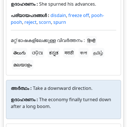
ഉദാഹരണം :
She spurned his advances.
പര്യായപദങ്ങൾ :
disdain
,
freeze off
,
pooh-
pooh
,
reject
,
scorn
,
spurn
മറ്റ് ഭാഷകളിലേക്കുള്ള വിവർത്തനം :
हिन्दी
తెలుగు
ଓଡ଼ିଆ
ಕನ್ನಡ
मराठी
বাংলা
தமிழ்
മലയാളം
അർത്ഥം :
Take a downward direction.
ഉദാഹരണം :
The economy finally turned down
after a long boom.