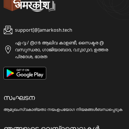
support[@]amarkosh.tech
ഏ-൮ / ൫൦൪ ആലിവ കാഉണ്ടീ, സൈക്ടര ൫
വസുന്ധരാ, ഗാജിയാബാദ, ൨൦൧൦൧൨ ഉത്തര
പ്രദേശ, ഭാരത
സംഘടന
ആമുഖം
സ്വകാര്യതാ നയം
ഉപയോഗ നിയമങ്ങൾ
ബന്ധപ്പെടുക
ഞങ്ങളുടെ വെബ്സൈറ്റുകൾ