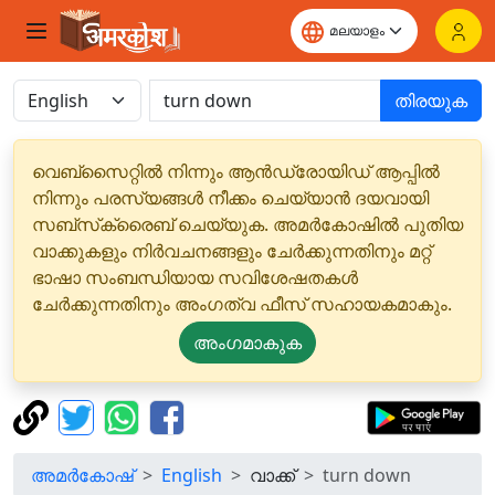
തിരയുക
വെബ്‌സൈറ്റിൽ നിന്നും ആൻഡ്രോയിഡ് ആപ്പിൽ
നിന്നും പരസ്യങ്ങൾ നീക്കം ചെയ്യാൻ ദയവായി
സബ്‌സ്‌ക്രൈബ് ചെയ്യുക. അമർകോഷിൽ പുതിയ
വാക്കുകളും നിർവചനങ്ങളും ചേർക്കുന്നതിനും മറ്റ്
ഭാഷാ സംബന്ധിയായ സവിശേഷതകൾ
ചേർക്കുന്നതിനും അംഗത്വ ഫീസ് സഹായകമാകും.
അംഗമാകുക
അമർകോഷ്
English
വാക്ക്
turn down