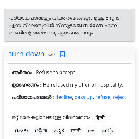
പര്യായപദങ്ങളും വിപരീതപദങ്ങളും ഉള്ള English
എന്ന നിഘണ്ടുവിൽ നിന്നുള്ള
turn down
എന്ന
വാക്കിന്റെ അർത്ഥവും ഉദാഹരണവും.
turn down
verb
അർത്ഥം :
Refuse to accept.
ഉദാഹരണം :
He refused my offer of hospitality.
പര്യായപദങ്ങൾ :
decline
,
pass up
,
refuse
,
reject
മറ്റ് ഭാഷകളിലേക്കുള്ള വിവർത്തനം :
हिन्दी
తెలుగు
ଓଡ଼ିଆ
ಕನ್ನಡ
मराठी
বাংলা
தமிழ்