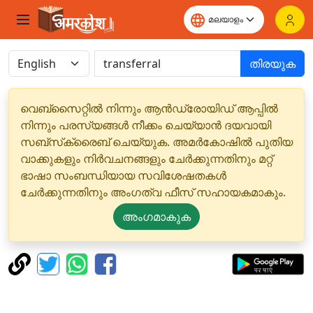
തിരയുക
വെബ്‌സൈറ്റിൽ നിന്നും ആൻഡ്രോയിഡ് ആപ്പിൽ
നിന്നും പരസ്യങ്ങൾ നീക്കം ചെയ്യാൻ ദയവായി
സബ്‌സ്‌ക്രൈബ് ചെയ്യുക. അമർകോഷിൽ പുതിയ
വാക്കുകളും നിർവചനങ്ങളും ചേർക്കുന്നതിനും മറ്റ്
ഭാഷാ സംബന്ധിയായ സവിശേഷതകൾ
ചേർക്കുന്നതിനും അംഗത്വ ഫീസ് സഹായകമാകും.
അംഗമാകുക