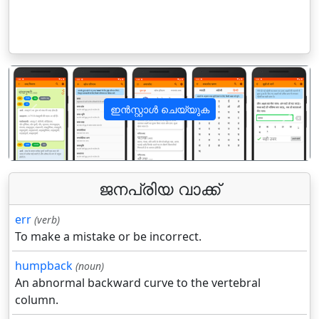
ഇൻസ്റ്റാൾ ചെയ്യുക
पिछला
अगला
ജനപ്രിയ വാക്ക്
err
(verb)
To make a mistake or be incorrect.
humpback
(noun)
An abnormal backward curve to the vertebral
column.