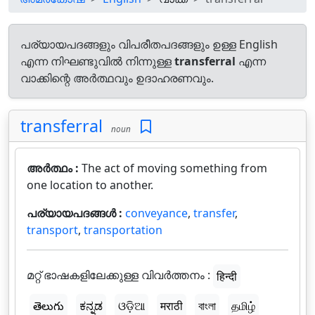
പര്യായപദങ്ങളും വിപരീതപദങ്ങളും ഉള്ള English
എന്ന നിഘണ്ടുവിൽ നിന്നുള്ള
transferral
എന്ന
വാക്കിന്റെ അർത്ഥവും ഉദാഹരണവും.
transferral
noun
അർത്ഥം :
The act of moving something from
one location to another.
പര്യായപദങ്ങൾ :
conveyance
,
transfer
,
transport
,
transportation
മറ്റ് ഭാഷകളിലേക്കുള്ള വിവർത്തനം :
हिन्दी
తెలుగు
ಕನ್ನಡ
ଓଡ଼ିଆ
मराठी
বাংলা
தமிழ்