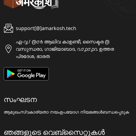
support[@]amarkosh.tech
ഏ-൮ / ൫൦൪ ആലിവ കാഉണ്ടീ, സൈക്ടര ൫
വസുന്ധരാ, ഗാജിയാബാദ, ൨൦൧൦൧൨ ഉത്തര
പ്രദേശ, ഭാരത
സംഘടന
ആമുഖം
സ്വകാര്യതാ നയം
ഉപയോഗ നിയമങ്ങൾ
ബന്ധപ്പെടുക
ഞങ്ങളുടെ വെബ്സൈറ്റുകൾ