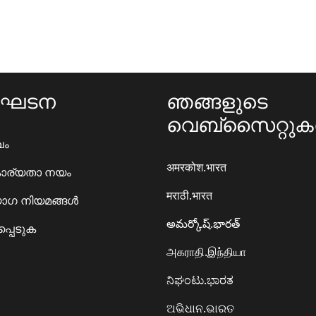
ംഘടന
ഞങ്ങളുടെ
വെബ്സൈറ്റു
ഖം
अमरकोश.भारत
ാര്യതാ നയം
मराठी.भारत
ഗ നിയമങ്ങൾ
అమర్కోష్.భారత్
്പെടുക
அகராதி.இந்தியா
ನಿಘಂಟು.ಭಾರತ
ଅଭିଧାନ.ଭାରତ