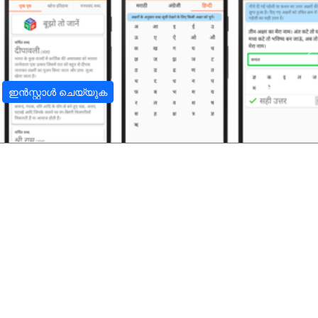
अ
ഇൻസ്റ്റാൾ ചെയ്യുക