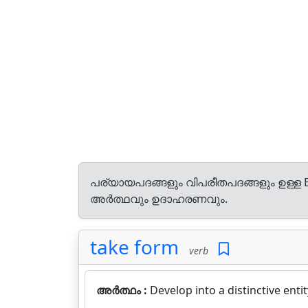
പര്യായപദങ്ങളും വിപരീതപദങ്ങളും ഉള്ള E
അർത്ഥവും ഉദാഹരണവും.
take form
verb
അർത്ഥം :
Develop into a distinctive entit