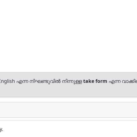
nglish എന്ന നിഘണ്ടുവിൽ നിന്നുള്ള
take form
എന്ന വാക്കിന
y.