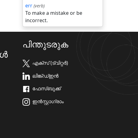
err
(verb)
To make a mistake or be
incorrect.
പിന്തുടരുക
കൾ
എക്സ് (ട്വിറ്റർ)
ലിങ്ക്ഡ്ഇൻ
ഫേസ്ബുക്ക്
ഇൻസ്റ്റാഗ്രാം