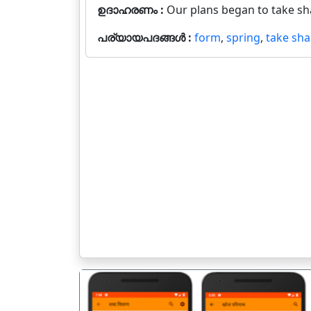
ഉദാഹരണം :
Our plans began to take sh
പര്യായപദങ്ങൾ :
form
,
spring
,
take sh