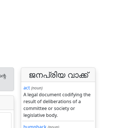
ജനപ്രിയ വാക്ക്
്റെ
act
(noun)
A legal document codifying the
result of deliberations of a
committee or society or
legislative body.
humpback
(noun)