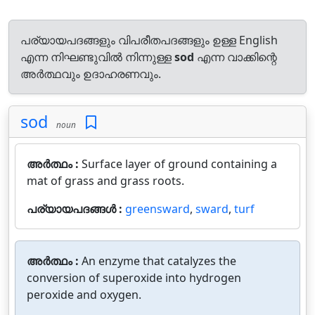
പര്യായപദങ്ങളും വിപരീതപദങ്ങളും ഉള്ള English
എന്ന നിഘണ്ടുവിൽ നിന്നുള്ള
sod
എന്ന വാക്കിന്റെ
അർത്ഥവും ഉദാഹരണവും.
sod
noun
അർത്ഥം :
Surface layer of ground containing a
mat of grass and grass roots.
പര്യായപദങ്ങൾ :
greensward
,
sward
,
turf
അർത്ഥം :
An enzyme that catalyzes the
conversion of superoxide into hydrogen
peroxide and oxygen.