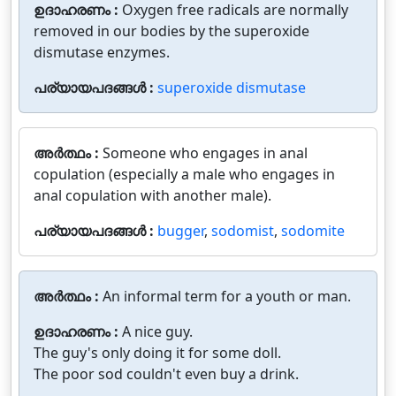
ഉദാഹരണം :
Oxygen free radicals are normally
removed in our bodies by the superoxide
dismutase enzymes.
പര്യായപദങ്ങൾ :
superoxide dismutase
അർത്ഥം :
Someone who engages in anal
copulation (especially a male who engages in
anal copulation with another male).
പര്യായപദങ്ങൾ :
bugger
,
sodomist
,
sodomite
അർത്ഥം :
An informal term for a youth or man.
ഉദാഹരണം :
A nice guy.
The guy's only doing it for some doll.
The poor sod couldn't even buy a drink.