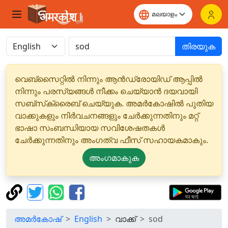
തിരയുക
വെബ്‌സൈറ്റിൽ നിന്നും ആൻഡ്രോയിഡ് ആപ്പിൽ
നിന്നും പരസ്യങ്ങൾ നീക്കം ചെയ്യാൻ ദയവായി
സബ്‌സ്‌ക്രൈബ് ചെയ്യുക. അമർകോഷിൽ പുതിയ
വാക്കുകളും നിർവചനങ്ങളും ചേർക്കുന്നതിനും മറ്റ്
ഭാഷാ സംബന്ധിയായ സവിശേഷതകൾ
ചേർക്കുന്നതിനും അംഗത്വ ഫീസ് സഹായകമാകും.
അംഗമാകുക
അമർകോഷ്
English
വാക്ക്
sod