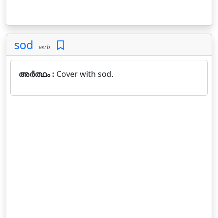
sod
verb
അർത്ഥം :
Cover with sod.