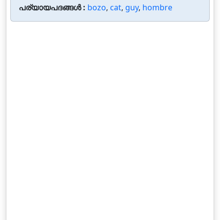
പര്യായപദങ്ങൾ :
bozo
,
cat
,
guy
,
hombre