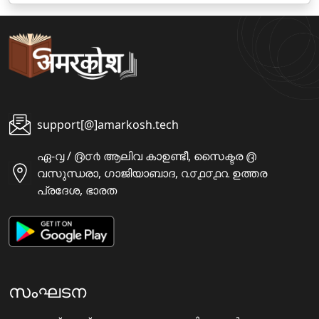
support[@]amarkosh.tech
ഏ-൮ / ൫൦൪ ആലിവ കാഉണ്ടീ, സൈക്ടര ൫
വസുന്ധരാ, ഗാജിയാബാദ, ൨൦൧൦൧൨ ഉത്തര
പ്രദേശ, ഭാരത
സംഘടന