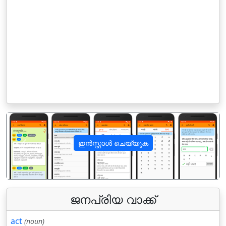
ഇൻസ്റ്റാൾ ചെയ്യുക
पिछला
अगला
ജനപ്രിയ വാക്ക്
act
(noun)