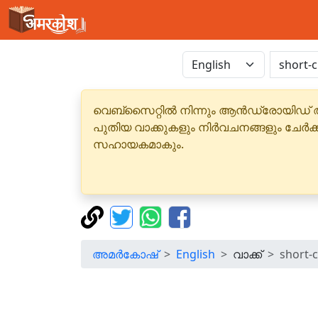
വെബ്‌സൈറ്റിൽ നിന്നും ആൻഡ്രോയിഡ് 
പുതിയ വാക്കുകളും നിർവചനങ്ങളും ചേർക
സഹായകമാകും.
അമർകോഷ്
English
വാക്ക്
short-