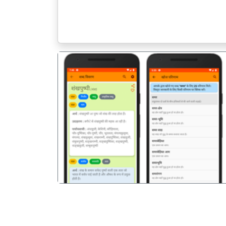
पिछला