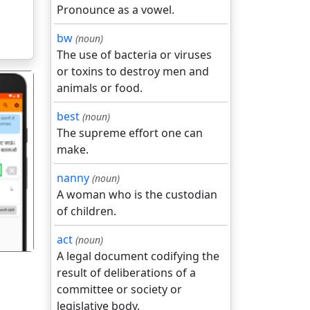
Pronounce as a vowel.
bw
(noun)
The use of bacteria or viruses
or toxins to destroy men and
animals or food.
best
(noun)
The supreme effort one can
make.
गला
nanny
(noun)
A woman who is the custodian
of children.
act
(noun)
A legal document codifying the
result of deliberations of a
committee or society or
legislative body.