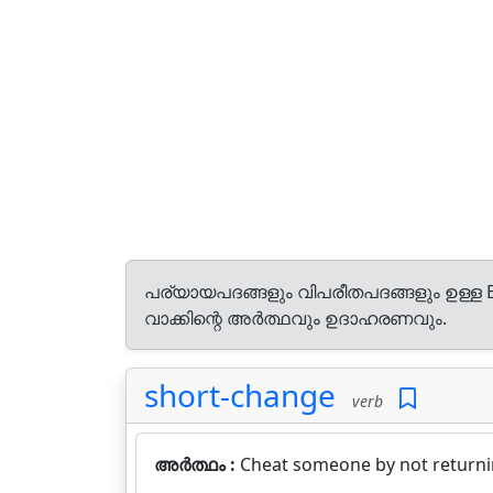
പര്യായപദങ്ങളും വിപരീതപദങ്ങളും ഉള്ള E
വാക്കിന്റെ അർത്ഥവും ഉദാഹരണവും.
short-change
verb
അർത്ഥം :
Cheat someone by not return