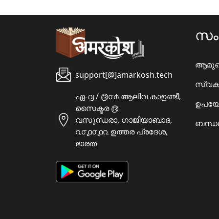
സ
ആമു
support[@]amarkosh.tech
സ്വക
ഏ-൮ / ൫൦൪ ആലിവ കാഉണ്ടീ,
ഉപയോ
സൈക്ടര ൫
വസുന്ധരാ, ഗാജിയാബാദ,
ബന്ധപ
൨൦൧൦൧൨ ഉത്തര പ്രദേശ,
ഭാരത