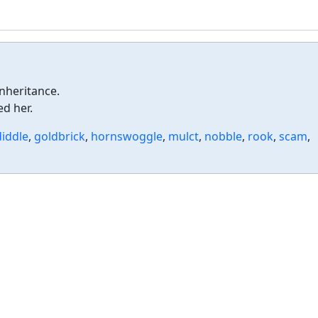
nheritance.
d her.
diddle
,
goldbrick
,
hornswoggle
,
mulct
,
nobble
,
rook
,
scam
,