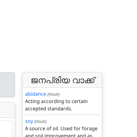
ജനപ്രിയ വാക്ക്
abidance
(noun)
Acting according to certain
accepted standards.
soy
(noun)
A source of oil. Used for forage
and soil improvement and as