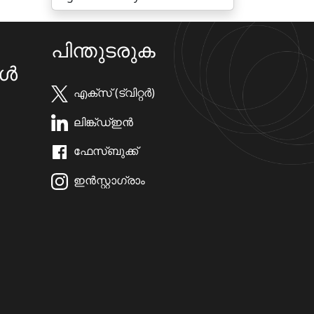
പിന്തുടരുക
കൾ
എക്സ് (ട്വിറ്റർ)
ലിങ്ക്ഡ്ഇൻ
ഫേസ്ബുക്ക്
ഇൻസ്റ്റാഗ്രാം