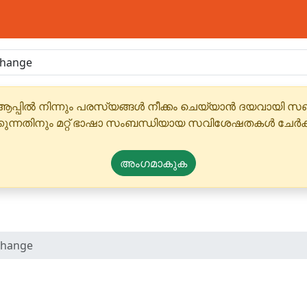
ആപ്പിൽ നിന്നും പരസ്യങ്ങൾ നീക്കം ചെയ്യാൻ ദയവായി
്കുന്നതിനും മറ്റ് ഭാഷാ സംബന്ധിയായ സവിശേഷതകൾ ചേർക
അംഗമാകുക
change