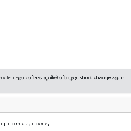
nglish എന്ന നിഘണ്ടുവിൽ നിന്നുള്ള
short-change
എന്ന
ing him enough money.