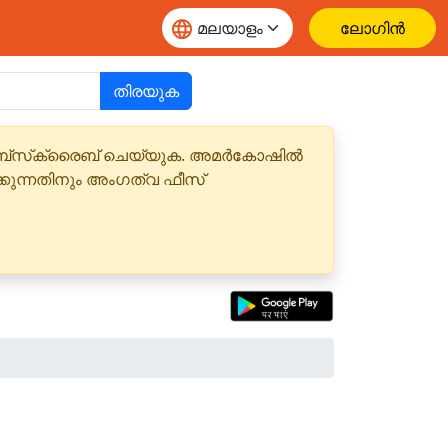
ലോഗിൻ
തിരയുക
 സബ്‌സ്‌ക്രൈബ് ചെയ്യുക. അമർകോഷിൽ
്കുന്നതിനും അംഗത്വ ഫീസ്