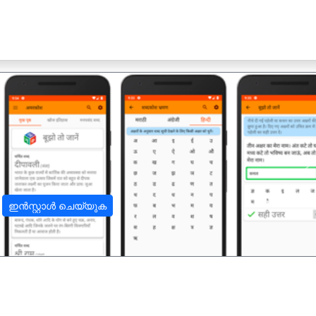
अ
ഇൻസ്റ്റാൾ ചെയ്യുക