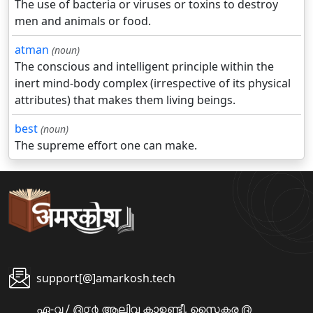
The use of bacteria or viruses or toxins to destroy
men and animals or food.
atman
(noun)
The conscious and intelligent principle within the
inert mind-body complex (irrespective of its physical
attributes) that makes them living beings.
best
(noun)
The supreme effort one can make.
support[@]amarkosh.tech
ഏ-൮ / ൫൦൪ ആലിവ കാഉണ്ടീ, സൈക്ടര ൫