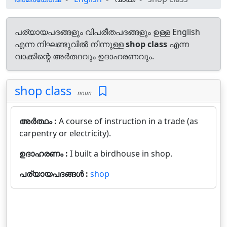
പര്യായപദങ്ങളും വിപരീതപദങ്ങളും ഉള്ള English
എന്ന നിഘണ്ടുവിൽ നിന്നുള്ള
shop class
എന്ന
വാക്കിന്റെ അർത്ഥവും ഉദാഹരണവും.
shop class
noun
അർത്ഥം :
A course of instruction in a trade (as
carpentry or electricity).
ഉദാഹരണം :
I built a birdhouse in shop.
പര്യായപദങ്ങൾ :
shop