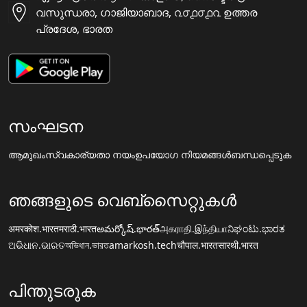
വസുന്ധരാ, ഗാജിയാബാദ, ൨൦൧൦൧൨ ഉത്തര
പ്രദേശ, ഭാരത
സംഘടന
ആമുഖം
സ്വകാര്യതാ നയം
ഉപയോഗ നിയമങ്ങൾ
ബന്ധപ്പെടുക
ഞങ്ങളുടെ വെബ്സൈറ്റുകൾ
अमरकोश.भारत
मराठी.भारत
అమర్కోష్.భారత్
அகராதி.இந்தியா
ನಿಘಂಟು.ಭಾರತ
ଅଭିଧାନ.ଭାରତ
অভিধান.ভারত
amarkosh.tech
चौपाल.भारत
सारथी.भारत
പിന്തുടരുക