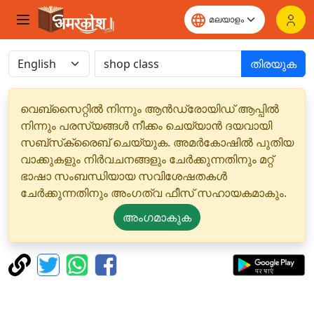
തിരയുക
വെബ്‌സൈറ്റിൽ നിന്നും ആൻഡ്രോയിഡ് ആപ്പിൽ
നിന്നും പരസ്യങ്ങൾ നീക്കം ചെയ്യാൻ ദയവായി
സബ്‌സ്‌ക്രൈബ് ചെയ്യുക. അമർകോഷിൽ പുതിയ
വാക്കുകളും നിർവചനങ്ങളും ചേർക്കുന്നതിനും മറ്റ്
ഭാഷാ സംബന്ധിയായ സവിശേഷതകൾ
ചേർക്കുന്നതിനും അംഗത്വ ഫീസ് സഹായകമാകും.
അംഗമാകുക