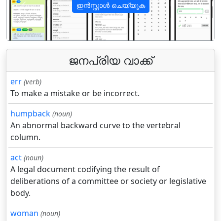
ഇൻസ്റ്റാൾ ചെയ്യുക
पिछला
अगला
ജനപ്രിയ വാക്ക്
err
(verb)
To make a mistake or be incorrect.
humpback
(noun)
An abnormal backward curve to the vertebral
column.
act
(noun)
A legal document codifying the result of
deliberations of a committee or society or legislative
body.
woman
(noun)