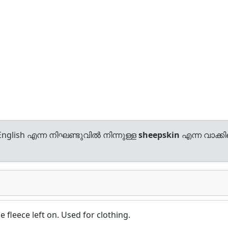
nglish എന്ന നിഘണ്ടുവിൽ നിന്നുള്ള
sheepskin
എന്ന വാക്കിന
 fleece left on. Used for clothing.