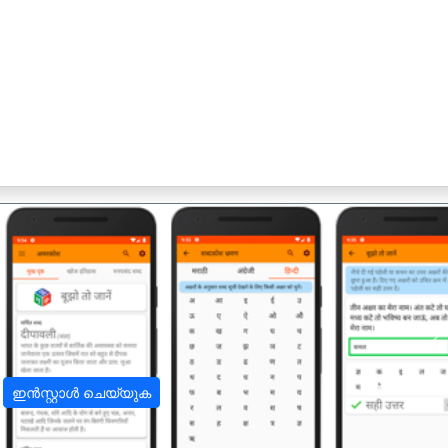
अ
ഇൻസ്റ്റാൾ ചെയ്യുക