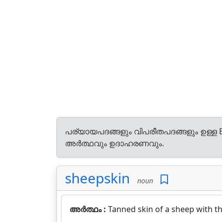
പര്യായപദങ്ങളും വിപരീതപദങ്ങളും ഉള്ള E
അർത്ഥവും ഉദാഹരണവും.
sheepskin
noun
അർത്ഥം :
Tanned skin of a sheep with the