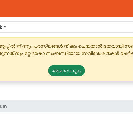
ആപ്പിൽ നിന്നും പരസ്യങ്ങൾ നീക്കം ചെയ്യാൻ ദയവായി
്കുന്നതിനും മറ്റ് ഭാഷാ സംബന്ധിയായ സവിശേഷതകൾ ചേർക
അംഗമാകുക
kin