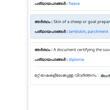
പര്യായപദങ്ങൾ :
fleece
അർത്ഥം :
Skin of a sheep or goat prepar
പര്യായപദങ്ങൾ :
lambskin
,
parchment
അർത്ഥം :
A document certifying the succ
പര്യായപദങ്ങൾ :
diploma
മറ്റ് ഭാഷകളിലേക്കുള്ള വിവർത്തനം :
తెలుగ