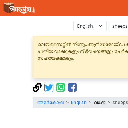
വെബ്‌സൈറ്റിൽ നിന്നും ആൻഡ്രോയിഡ് 
പുതിയ വാക്കുകളും നിർവചനങ്ങളും ചേർക
സഹായകമാകും.
അമർകോഷ്
English
വാക്ക്
sheeps