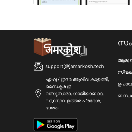
സ
ആമു
support[@]amarkosh.tech
സ്വക
ഏ-൮ / ൫൦൪ ആലിവ കാഉണ്ടീ,
ഉപയോ
സൈക്ടര ൫
വസുന്ധരാ, ഗാജിയാബാദ,
ബന്ധപ
൨൦൧൦൧൨ ഉത്തര പ്രദേശ,
ഭാരത