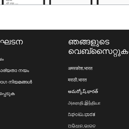
ംഘടന
ഞങ്ങളുടെ
വെബ്സൈറ്റു
ഖം
अमरकोश.भारत
ാര്യതാ നയം
मराठी.भारत
ഗ നിയമങ്ങൾ
అమర్కోష్.భారత్
്പെടുക
அகராதி.இந்தியா
ನಿಘಂಟು.ಭಾರತ
ଅଭିଧାନ.ଭାରତ