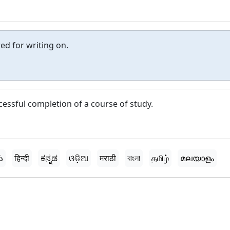
ed for writing on.
essful completion of a course of study.
ు
हिन्दी
ಕನ್ನಡ
ଓଡ଼ିଆ
मराठी
বাংলা
தமிழ்
മലയാളം