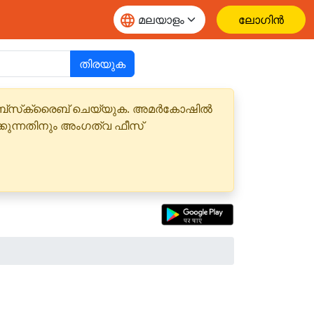
ലോഗിൻ
തിരയുക
 സബ്‌സ്‌ക്രൈബ് ചെയ്യുക. അമർകോഷിൽ
്കുന്നതിനും അംഗത്വ ഫീസ്