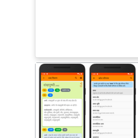
पिछला