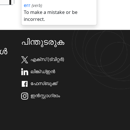
err
(verb)
To make a mistake or be
incorrect.
പിന്തുടരുക
കൾ
എക്സ് (ട്വിറ്റർ)
ലിങ്ക്ഡ്ഇൻ
ഫേസ്ബുക്ക്
ഇൻസ്റ്റാഗ്രാം