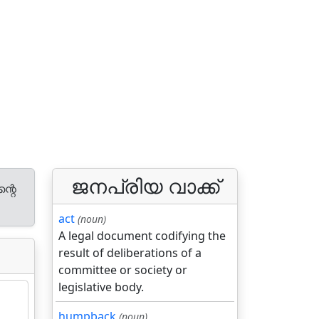
ജനപ്രിയ വാക്ക്
്റെ
act
(noun)
A legal document codifying the
result of deliberations of a
committee or society or
legislative body.
humpback
(noun)