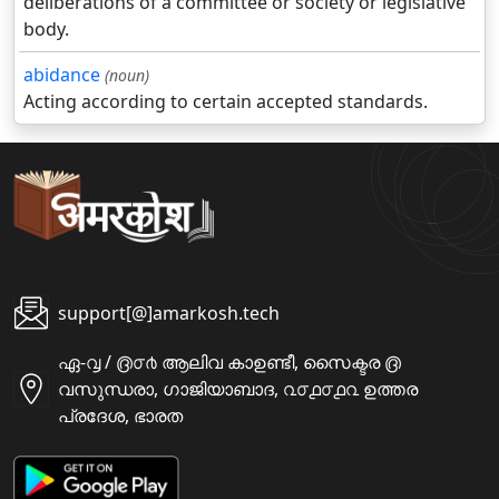
deliberations of a committee or society or legislative
body.
abidance
(noun)
Acting according to certain accepted standards.
support[@]amarkosh.tech
ഏ-൮ / ൫൦൪ ആലിവ കാഉണ്ടീ, സൈക്ടര ൫
വസുന്ധരാ, ഗാജിയാബാദ, ൨൦൧൦൧൨ ഉത്തര
പ്രദേശ, ഭാരത