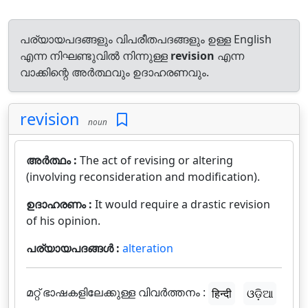
പര്യായപദങ്ങളും വിപരീതപദങ്ങളും ഉള്ള English
എന്ന നിഘണ്ടുവിൽ നിന്നുള്ള
revision
എന്ന
വാക്കിന്റെ അർത്ഥവും ഉദാഹരണവും.
revision
noun
അർത്ഥം :
The act of revising or altering
(involving reconsideration and modification).
ഉദാഹരണം :
It would require a drastic revision
of his opinion.
പര്യായപദങ്ങൾ :
alteration
മറ്റ് ഭാഷകളിലേക്കുള്ള വിവർത്തനം :
हिन्दी
ଓଡ଼ିଆ