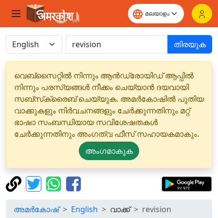
തിരയുക
വെബ്‌സൈറ്റിൽ നിന്നും ആൻഡ്രോയിഡ് ആപ്പിൽ
നിന്നും പരസ്യങ്ങൾ നീക്കം ചെയ്യാൻ ദയവായി
സബ്‌സ്‌ക്രൈബ് ചെയ്യുക. അമർകോഷിൽ പുതിയ
വാക്കുകളും നിർവചനങ്ങളും ചേർക്കുന്നതിനും മറ്റ്
ഭാഷാ സംബന്ധിയായ സവിശേഷതകൾ
ചേർക്കുന്നതിനും അംഗത്വ ഫീസ് സഹായകമാകും.
അംഗമാകുക
അമർകോഷ്
English
വാക്ക്
revision