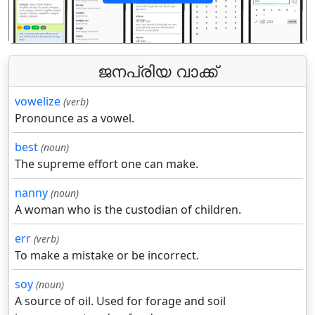
पिछला
अगला
ജനപ്രിയ വാക്ക്
vowelize
(verb)
Pronounce as a vowel.
best
(noun)
The supreme effort one can make.
nanny
(noun)
A woman who is the custodian of children.
err
(verb)
To make a mistake or be incorrect.
soy
(noun)
A source of oil. Used for forage and soil