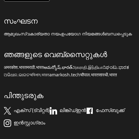
സംഘടന
ആമുഖം
സ്വകാര്യതാ നയം
ഉപയോഗ നിയമങ്ങൾ
ബന്ധപ്പെടുക
ഞങ്ങളുടെ വെബ്സൈറ്റുകൾ
अमरकोश.भारत
मराठी.भारत
అమర్కోష్.భారత్
அகராதி.இந்தியா
ನಿಘಂಟು.ಭಾರತ
ଅଭିଧାନ.ଭାରତ
অভিধান.ভারত
amarkosh.tech
चौपाल.भारत
सारथी.भारत
പിന്തുടരുക
എക്സ് (ട്വിറ്റർ)
ലിങ്ക്ഡ്ഇൻ
ഫേസ്ബുക്ക്
ഇൻസ്റ്റാഗ്രാം