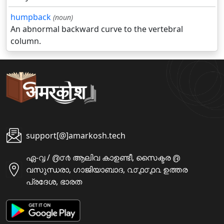
humpback
(noun)
An abnormal backward curve to the vertebral
column.
support[@]amarkosh.tech
ഏ-൮ / ൫൦൪ ആലിവ കാഉണ്ടീ, സൈക്ടര ൫
വസുന്ധരാ, ഗാജിയാബാദ, ൨൦൧൦൧൨ ഉത്തര
പ്രദേശ, ഭാരത