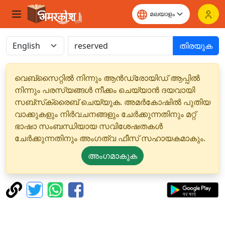
തിരയുക
വെബ്‌സൈറ്റിൽ നിന്നും ആൻഡ്രോയിഡ് ആപ്പിൽ
നിന്നും പരസ്യങ്ങൾ നീക്കം ചെയ്യാൻ ദയവായി
സബ്‌സ്‌ക്രൈബ് ചെയ്യുക. അമർകോഷിൽ പുതിയ
വാക്കുകളും നിർവചനങ്ങളും ചേർക്കുന്നതിനും മറ്റ്
ഭാഷാ സംബന്ധിയായ സവിശേഷതകൾ
ചേർക്കുന്നതിനും അംഗത്വ ഫീസ് സഹായകമാകും.
അംഗമാകുക