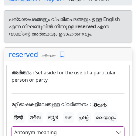
പര്യായപദങ്ങളും വിപരീതപദങ്ങളും ഉള്ള English
എന്ന നിഘണ്ടുവിൽ നിന്നുള്ള
reserved
എന്ന
വാക്കിന്റെ അർത്ഥവും ഉദാഹരണവും.
reserved
adjective
അർത്ഥം :
Set aside for the use of a particular
person or party.
മറ്റ് ഭാഷകളിലേക്കുള്ള വിവർത്തനം :
తెలుగు
हिन्दी
ଓଡ଼ିଆ
ಕನ್ನಡ
বাংলা
தமிழ்
മലയാളം
Antonym meaning