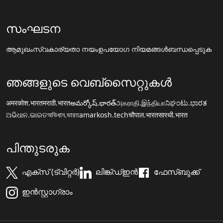
സംഘടന
ആമുഖം
സ്വകാര്യതാ നയം
ഉപയോഗ നിയമങ്ങൾ
ബന്ധപ്പെടുക
ഞങ്ങളുടെ വെബ്സൈറ്റുകൾ
अमरकोश.भारत
मराठी.भारत
అమర్కోష్.భారత్
அகராதி.இந்தியா
ನಿಘಂಟು.ಭಾರತ
ଅଭିଧାନ.ଭାରତ
অভিধান.ভারত
amarkosh.tech
चौपाल.भारत
सारथी.भारत
പിന്തുടരുക
എക്സ് (ട്വിറ്റർ)
ലിങ്ക്ഡ്ഇൻ
ഫേസ്ബുക്ക്
ഇൻസ്റ്റാഗ്രാം