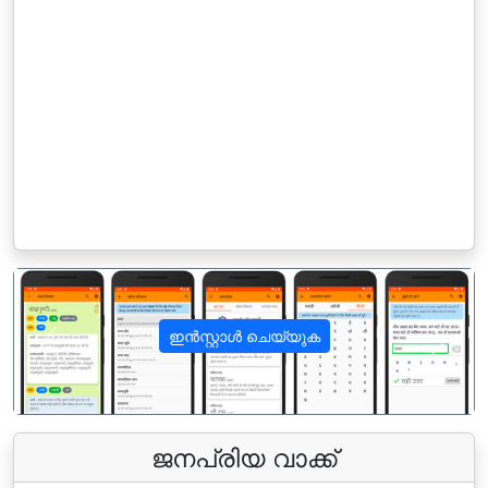
ഇൻസ്റ്റാൾ ചെയ്യുക
पिछला
अगला
ജനപ്രിയ വാക്ക്