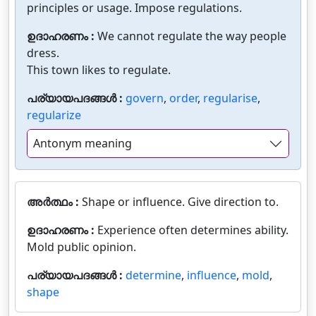
principles or usage. Impose regulations.
ഉദാഹരണം :
We cannot regulate the way people
dress.
This town likes to regulate.
പര്യായപദങ്ങൾ :
govern
,
order
,
regularise
,
regularize
Antonym meaning
അർത്ഥം :
Shape or influence. Give direction to.
ഉദാഹരണം :
Experience often determines ability.
Mold public opinion.
പര്യായപദങ്ങൾ :
determine
,
influence
,
mold
,
shape