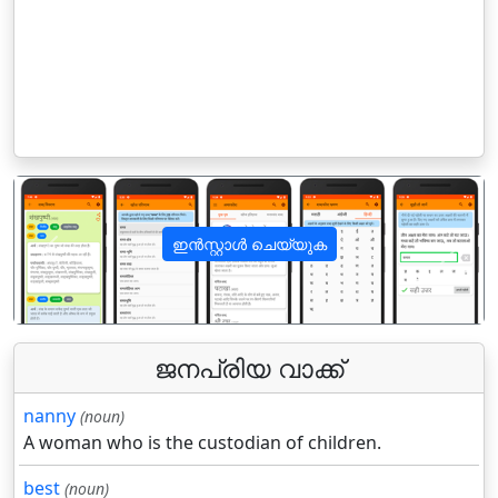
ഇൻസ്റ്റാൾ ചെയ്യുക
पिछला
अगला
ജനപ്രിയ വാക്ക്
nanny
(noun)
A woman who is the custodian of children.
best
(noun)