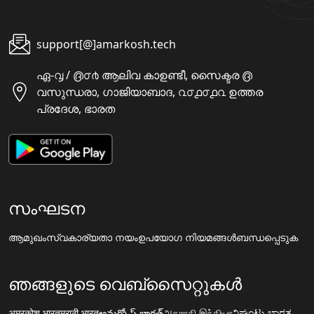
support[@]amarkosh.tech
ഏ-൮ / ൫൦൪ ആലിവ കാഉണ്ടീ, സൈക്ടര ൫
വസുന്ധരാ, ഗാജിയാബാദ, ൨൦൧൦൧൨ ഉത്തര
പ്രദേശ, ഭാരത
സംഘടന
ആമുഖം
സ്വകാര്യതാ നയം
ഉപയോഗ നിയമങ്ങൾ
ബന്ധപ്പെടുക
ഞങ്ങളുടെ വെബ്സൈറ്റുകൾ
अमरकोश.भारत
मराठी.भारत
అమర్కోష్.భారత్
அகராதி.இந்தியா
ನಿಘಂಟು.ಭಾರತ