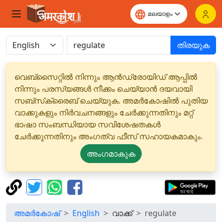
തിരയുക
വെബ്‌സൈറ്റിൽ നിന്നും ആൻഡ്രോയിഡ് ആപ്പിൽ
നിന്നും പരസ്യങ്ങൾ നീക്കം ചെയ്യാൻ ദയവായി
സബ്‌സ്‌ക്രൈബ് ചെയ്യുക. അമർകോഷിൽ പുതിയ
വാക്കുകളും നിർവചനങ്ങളും ചേർക്കുന്നതിനും മറ്റ്
ഭാഷാ സംബന്ധിയായ സവിശേഷതകൾ
ചേർക്കുന്നതിനും അംഗത്വ ഫീസ് സഹായകമാകും.
അംഗമാകുക
അമർകോഷ്
English
വാക്ക്
regulate