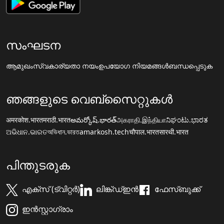
സംഘടന
ആമുഖം
സ്വകാര്യതാ നയം
ഉപയോഗ നിയമങ്ങൾ
ബന്ധപ്പെടുക
ഞങ്ങളുടെ വെബ്സൈറ്റുകൾ
अमरकोश.भारत
मराठी.भारत
అమర్కోష్.భారత్
அகராதி.இந்தியா
ನಿಘಂಟು.ಭಾರತ
ଅଭିଧାନ.ଭାରତ
অভিধান.ভারত
amarkosh.tech
चौपाल.भारत
सारथी.भारत
പിന്തുടരുക
എക്സ് (ട്വിറ്റർ)
ലിങ്ക്ഡ്ഇൻ
ഫേസ്ബുക്ക്
ഇൻസ്റ്റാഗ്രാം