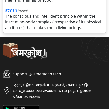
men and animals or food.
atman
(noun)
The conscious and intelligent principle within the
inert mind-body complex (irrespective of its physical
attributes) that makes them living beings.
support[@]amarkosh.tech
ഏ-൮ / ൫൦൪ ആലിവ കാഉണ്ടീ, സൈക്ടര ൫
വസുന്ധരാ, ഗാജിയാബാദ, ൨൦൧൦൧൨ ഉത്തര
പ്രദേശ, ഭാരത