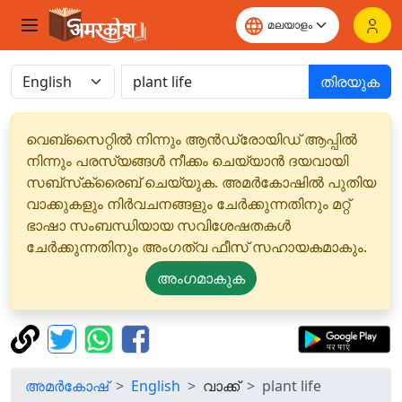
തിരയുക
വെബ്‌സൈറ്റിൽ നിന്നും ആൻഡ്രോയിഡ് ആപ്പിൽ
നിന്നും പരസ്യങ്ങൾ നീക്കം ചെയ്യാൻ ദയവായി
സബ്‌സ്‌ക്രൈബ് ചെയ്യുക. അമർകോഷിൽ പുതിയ
വാക്കുകളും നിർവചനങ്ങളും ചേർക്കുന്നതിനും മറ്റ്
ഭാഷാ സംബന്ധിയായ സവിശേഷതകൾ
ചേർക്കുന്നതിനും അംഗത്വ ഫീസ് സഹായകമാകും.
അംഗമാകുക
അമർകോഷ്
English
വാക്ക്
plant life