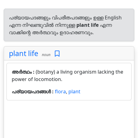
പര്യായപദങ്ങളും വിപരീതപദങ്ങളും ഉള്ള English
എന്ന നിഘണ്ടുവിൽ നിന്നുള്ള
plant life
എന്ന
വാക്കിന്റെ അർത്ഥവും ഉദാഹരണവും.
plant life
noun
അർത്ഥം :
(botany) a living organism lacking the
power of locomotion.
പര്യായപദങ്ങൾ :
flora
,
plant