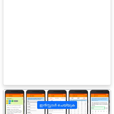
ഇൻസ്റ്റാൾ ചെയ്യുക
पिछला
अगला