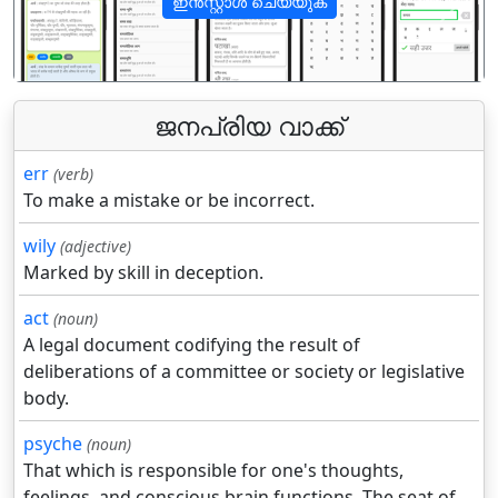
ഇൻസ്റ്റാൾ ചെയ്യുക
पिछला
अगला
ജനപ്രിയ വാക്ക്
err
(verb)
To make a mistake or be incorrect.
wily
(adjective)
Marked by skill in deception.
act
(noun)
A legal document codifying the result of
deliberations of a committee or society or legislative
body.
psyche
(noun)
That which is responsible for one's thoughts,
feelings, and conscious brain functions. The seat of