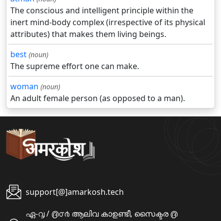
The conscious and intelligent principle within the
inert mind-body complex (irrespective of its physical
attributes) that makes them living beings.
best
(noun)
The supreme effort one can make.
woman
(noun)
An adult female person (as opposed to a man).
support[@]amarkosh.tech
ഏ-൮ / ൫൦൪ ആലിവ കാഉണ്ടീ, സൈക്ടര ൫