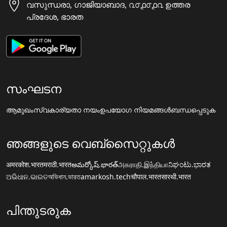
വസുന്ധരാ, ഗാജിയാബാദ, ൨൦൧൦൧൨ ഉത്തര
പ്രദേശ, ഭാരത
സംഘടന
ആമുഖം
സ്വകാര്യതാ നയം
ഉപയോഗ നിയമങ്ങൾ
ബന്ധപ്പെടുക
ഞങ്ങളുടെ വെബ്സൈറ്റുകൾ
अमरकोश.भारत
मराठी.भारत
అమర్కోష్.భారత్
அகராதி.இந்தியா
ನಿಘಂಟು.ಭಾರತ
ଅଭିଧାନ.ଭାରତ
অভিধান.ভারত
amarkosh.tech
चौपाल.भारत
सारथी.भारत
പിന്തുടരുക