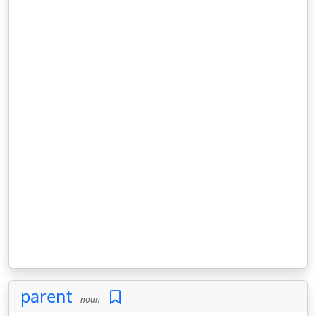
parent
noun