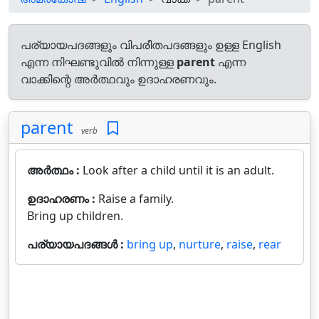
പര്യായപദങ്ങളും വിപരീതപദങ്ങളും ഉള്ള English
എന്ന നിഘണ്ടുവിൽ നിന്നുള്ള
parent
എന്ന
വാക്കിന്റെ അർത്ഥവും ഉദാഹരണവും.
parent
verb
അർത്ഥം :
Look after a child until it is an adult.
ഉദാഹരണം :
Raise a family.
Bring up children.
പര്യായപദങ്ങൾ :
bring up
,
nurture
,
raise
,
rear