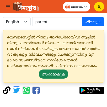
തിരയുക
വെബ്‌സൈറ്റിൽ നിന്നും ആൻഡ്രോയിഡ് ആപ്പിൽ
നിന്നും പരസ്യങ്ങൾ നീക്കം ചെയ്യാൻ ദയവായി
സബ്‌സ്‌ക്രൈബ് ചെയ്യുക. അമർകോഷിൽ പുതിയ
വാക്കുകളും നിർവചനങ്ങളും ചേർക്കുന്നതിനും മറ്റ്
ഭാഷാ സംബന്ധിയായ സവിശേഷതകൾ
ചേർക്കുന്നതിനും അംഗത്വ ഫീസ് സഹായകമാകും.
അംഗമാകുക