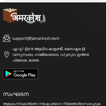
support[@]amarkosh.tech
ഏ-൮ / ൫൦൪ ആലിവ കാഉണ്ടീ, സൈക്ടര ൫
വസുന്ധരാ, ഗാജിയാബാദ, ൨൦൧൦൧൨ ഉത്തര
പ്രദേശ, ഭാരത
സംഘടന
ആമുഖം
സ്വകാര്യതാ നയം
ഉപയോഗ നിയമങ്ങൾ
ബന്ധപ്പെടുക