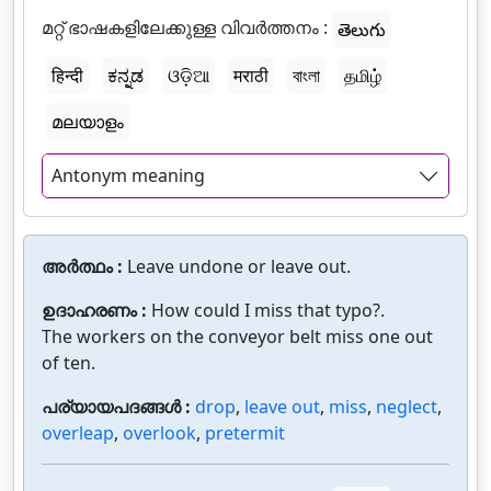
മറ്റ് ഭാഷകളിലേക്കുള്ള വിവർത്തനം :
తెలుగు
हिन्दी
ಕನ್ನಡ
ଓଡ଼ିଆ
मराठी
বাংলা
தமிழ்
മലയാളം
Antonym meaning
അർത്ഥം :
Leave undone or leave out.
ഉദാഹരണം :
How could I miss that typo?.
The workers on the conveyor belt miss one out
of ten.
പര്യായപദങ്ങൾ :
drop
,
leave out
,
miss
,
neglect
,
overleap
,
overlook
,
pretermit