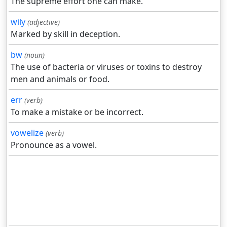
The supreme effort one can make.
wily
(adjective)
Marked by skill in deception.
bw
(noun)
The use of bacteria or viruses or toxins to destroy
men and animals or food.
err
(verb)
To make a mistake or be incorrect.
vowelize
(verb)
Pronounce as a vowel.