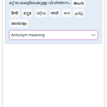
മറ്റ് ഭാഷകളിലേക്കുള്ള വിവർത്തനം :
తెలుగు
हिन्दी
ಕನ್ನಡ
ଓଡ଼ିଆ
मराठी
বাংলা
தமிழ்
മലയാളം
Antonym meaning