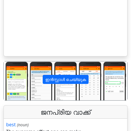
ഇൻസ്റ്റാൾ ചെയ്യുക
पिछला
अगला
ജനപ്രിയ വാക്ക്
best
(noun)