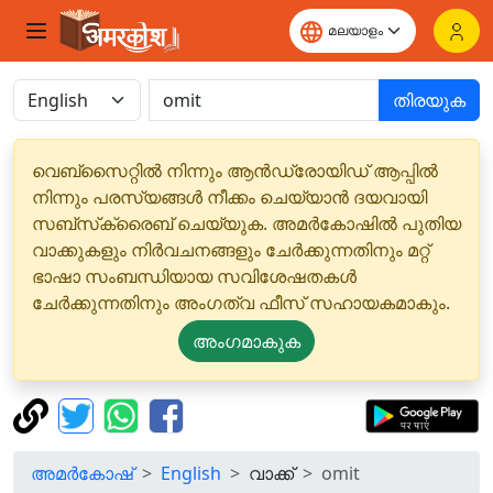
തിരയുക
വെബ്‌സൈറ്റിൽ നിന്നും ആൻഡ്രോയിഡ് ആപ്പിൽ
നിന്നും പരസ്യങ്ങൾ നീക്കം ചെയ്യാൻ ദയവായി
സബ്‌സ്‌ക്രൈബ് ചെയ്യുക. അമർകോഷിൽ പുതിയ
വാക്കുകളും നിർവചനങ്ങളും ചേർക്കുന്നതിനും മറ്റ്
ഭാഷാ സംബന്ധിയായ സവിശേഷതകൾ
ചേർക്കുന്നതിനും അംഗത്വ ഫീസ് സഹായകമാകും.
അംഗമാകുക
അമർകോഷ്
English
വാക്ക്
omit