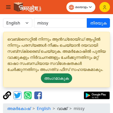
തിരയുക
വെബ്‌സൈറ്റിൽ നിന്നും ആൻഡ്രോയിഡ് ആപ്പിൽ
നിന്നും പരസ്യങ്ങൾ നീക്കം ചെയ്യാൻ ദയവായി
സബ്‌സ്‌ക്രൈബ് ചെയ്യുക. അമർകോഷിൽ പുതിയ
വാക്കുകളും നിർവചനങ്ങളും ചേർക്കുന്നതിനും മറ്റ്
ഭാഷാ സംബന്ധിയായ സവിശേഷതകൾ
ചേർക്കുന്നതിനും അംഗത്വ ഫീസ് സഹായകമാകും.
അംഗമാകുക
അമർകോഷ്
English
വാക്ക്
missy