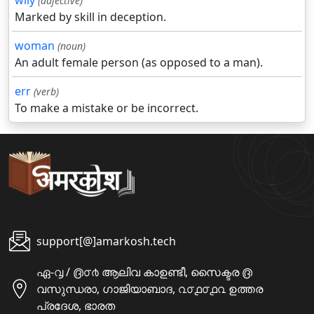
wily
(adjective)
Marked by skill in deception.
woman
(noun)
An adult female person (as opposed to a man).
err
(verb)
To make a mistake or be incorrect.
support[@]amarkosh.tech
ഏ-൮ / ൫൦൪ ആലിവ കാഉണ്ടീ, സൈക്ടര ൫
വസുന്ധരാ, ഗാജിയാബാദ, ൨൦൧൦൧൨ ഉത്തര
പ്രദേശ, ഭാരത