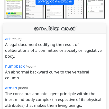
ഇൻസ്റ്റാൾ ചെയ്യുക
पिछला
अगला
ജനപ്രിയ വാക്ക്
act
(noun)
A legal document codifying the result of
deliberations of a committee or society or legislative
body.
humpback
(noun)
An abnormal backward curve to the vertebral
column.
atman
(noun)
The conscious and intelligent principle within the
inert mind-body complex (irrespective of its physical
attributes) that makes them living beings.