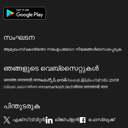
സംഘടന
ആമുഖം
സ്വകാര്യതാ നയം
ഉപയോഗ നിയമങ്ങൾ
ബന്ധപ്പെടുക
ഞങ്ങളുടെ വെബ്സൈറ്റുകൾ
अमरकोश.भारत
मराठी.भारत
అమర్కోష్.భారత్
அகராதி.இந்தியா
ನಿಘಂಟು.ಭಾರತ
ଅଭିଧାନ.ଭାରତ
অভিধান.ভারত
amarkosh.tech
चौपाल.भारत
सारथी.भारत
പിന്തുടരുക
എക്സ് (ട്വിറ്റർ)
ലിങ്ക്ഡ്ഇൻ
ഫേസ്ബുക്ക്