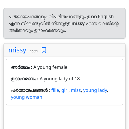
പര്യായപദങ്ങളും വിപരീതപദങ്ങളും ഉള്ള English
എന്ന നിഘണ്ടുവിൽ നിന്നുള്ള
missy
എന്ന വാക്കിന്റെ
അർത്ഥവും ഉദാഹരണവും.
missy
noun
അർത്ഥം :
A young female.
ഉദാഹരണം :
A young lady of 18.
പര്യായപദങ്ങൾ :
fille
,
girl
,
miss
,
young lady
,
young woman