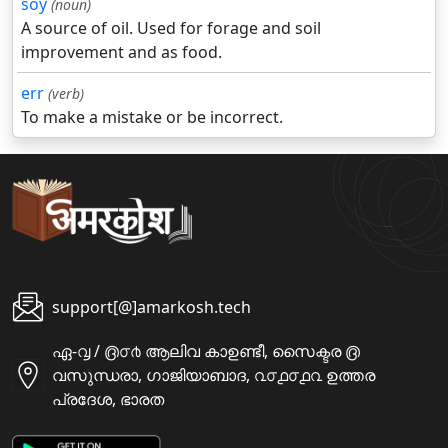
soy
(noun)
A source of oil. Used for forage and soil
improvement and as food.
err
(verb)
To make a mistake or be incorrect.
support[@]amarkosh.tech
ഏ-൮ / ൫൦൪ ആലിവ കാഉണ്ടീ, സൈക്ടര ൫
വസുന്ധരാ, ഗാജിയാബാദ, ൨൦൧൦൧൨ ഉത്തര
പ്രദേശ, ഭാരത