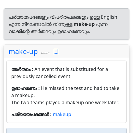
പര്യായപദങ്ങളും വിപരീതപദങ്ങളും ഉള്ള English
എന്ന നിഘണ്ടുവിൽ നിന്നുള്ള
make-up
എന്ന
വാക്കിന്റെ അർത്ഥവും ഉദാഹരണവും.
make-up
noun
അർത്ഥം :
An event that is substituted for a
previously cancelled event.
ഉദാഹരണം :
He missed the test and had to take
a makeup.
The two teams played a makeup one week later.
പര്യായപദങ്ങൾ :
makeup