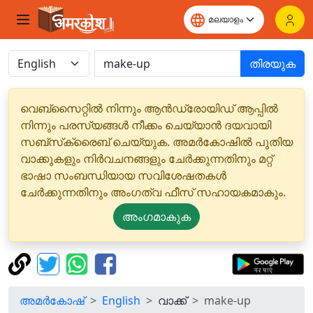
തിരയുക
വെബ്‌സൈറ്റിൽ നിന്നും ആൻഡ്രോയിഡ് ആപ്പിൽ
നിന്നും പരസ്യങ്ങൾ നീക്കം ചെയ്യാൻ ദയവായി
സബ്‌സ്‌ക്രൈബ് ചെയ്യുക. അമർകോഷിൽ പുതിയ
വാക്കുകളും നിർവചനങ്ങളും ചേർക്കുന്നതിനും മറ്റ്
ഭാഷാ സംബന്ധിയായ സവിശേഷതകൾ
ചേർക്കുന്നതിനും അംഗത്വ ഫീസ് സഹായകമാകും.
അംഗമാകുക
അമർകോഷ്
English
വാക്ക്
make-up