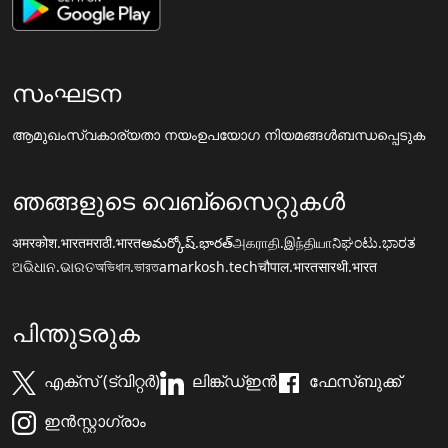
സംഘടന
ആമുഖം
സ്വകാര്യതാ നയം
ഉപയോഗ നിയമങ്ങൾ
ബന്ധപ്പെടുക
ഞങ്ങളുടെ വെബ്സൈറ്റുകൾ
अमरकोश.भारत
मराठी.भारत
అమర్కోష్.భారత్
அகராதி.இந்தியா
ನಿಘಂಟು.ಭಾರತ
ଅଭିଧାନ.ଭାରତ
অভিধান.ভারত
amarkosh.tech
चौपाल.भारत
सारथी.भारत
പിന്തുടരുക
എക്സ് (ട്വിറ്റർ)
ലിങ്ക്ഡ്ഇൻ
ഫേസ്ബുക്ക്
ഇൻസ്റ്റാഗ്രാം