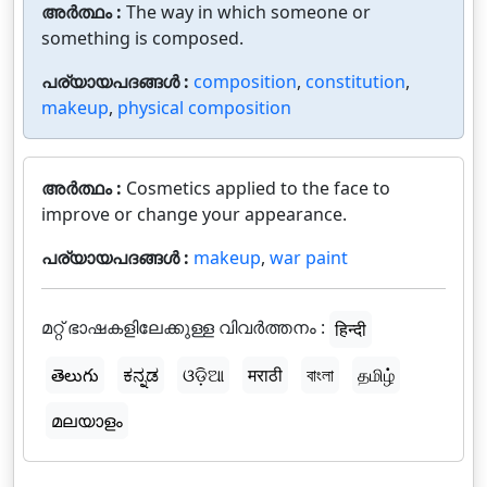
അർത്ഥം :
The way in which someone or
something is composed.
പര്യായപദങ്ങൾ :
composition
,
constitution
,
makeup
,
physical composition
അർത്ഥം :
Cosmetics applied to the face to
improve or change your appearance.
പര്യായപദങ്ങൾ :
makeup
,
war paint
മറ്റ് ഭാഷകളിലേക്കുള്ള വിവർത്തനം :
हिन्दी
తెలుగు
ಕನ್ನಡ
ଓଡ଼ିଆ
मराठी
বাংলা
தமிழ்
മലയാളം