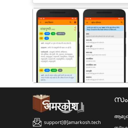
पिछला
സ
ആമു
support[@]amarkosh.tech
സ്വക