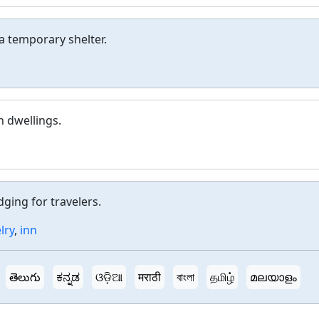
 a temporary shelter.
n dwellings.
dging for travelers.
lry
,
inn
తెలుగు
ಕನ್ನಡ
ଓଡ଼ିଆ
मराठी
বাংলা
தமிழ்
മലയാളം