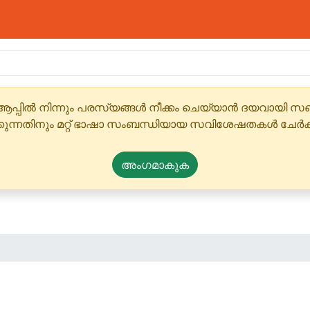
ആപ്പിൽ നിന്നും പരസ്യങ്ങൾ നീക്കം ചെയ്യാൻ ദയവായി
്കുന്നതിനും മറ്റ് ഭാഷാ സംബന്ധിയായ സവിശേഷതകൾ ചേർക
അംഗമാകുക