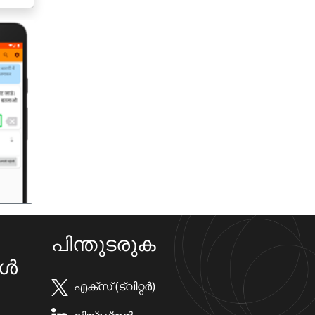
गला
പിന്തുടരുക
കൾ
എക്സ് (ട്വിറ്റർ)