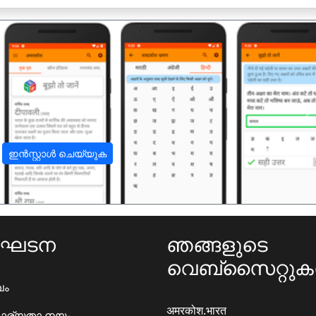
अ
ഇൻസ്റ്റാൾ ചെയ്യുക
ംഘടന
ഞങ്ങളുടെ
വെബ്സൈറ്റു
ഖം
अमरकोश.भारत
ാര്യതാ നയം