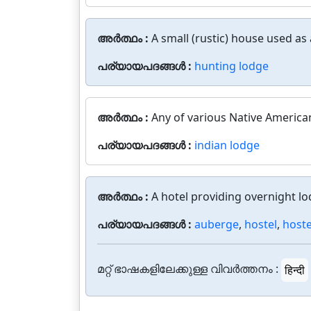
അർത്ഥം :
A small (rustic) house used as
പര്യായപദങ്ങൾ :
hunting lodge
അർത്ഥം :
Any of various Native America
പര്യായപദങ്ങൾ :
indian lodge
അർത്ഥം :
A hotel providing overnight lo
പര്യായപദങ്ങൾ :
auberge
,
hostel
,
hoste
മറ്റ് ഭാഷകളിലേക്കുള്ള വിവർത്തനം :
हिन्दी