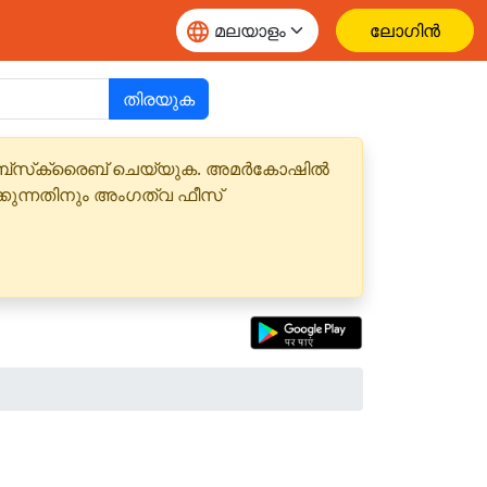
ലോഗിൻ
തിരയുക
 സബ്‌സ്‌ക്രൈബ് ചെയ്യുക. അമർകോഷിൽ
്കുന്നതിനും അംഗത്വ ഫീസ്