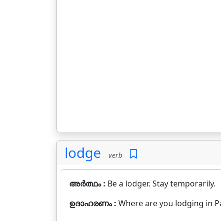
lodge
verb
അർത്ഥം :
Be a lodger. Stay temporarily.
ഉദാഹരണം :
Where are you lodging in Pa