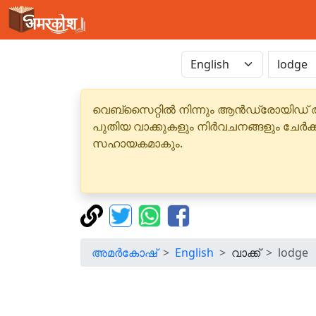
വെബ്‌സൈറ്റിൽ നിന്നും ആൻഡ്രോയിഡ് 
പുതിയ വാക്കുകളും നിർവചനങ്ങളും ചേർക
സഹായകമാകും.
അമർകോഷ്
English
വാക്ക്
lodge