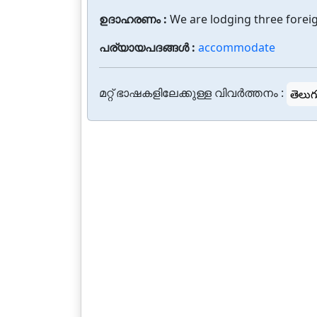
ഉദാഹരണം :
We are lodging three foreig
പര്യായപദങ്ങൾ :
accommodate
മറ്റ് ഭാഷകളിലേക്കുള്ള വിവർത്തനം :
తెలుగ