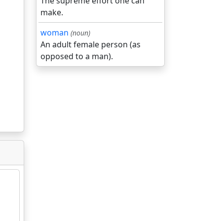
The supreme effort one can
make.
woman
(noun)
An adult female person (as
opposed to a man).