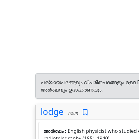
പര്യായപദങ്ങളും വിപരീതപദങ്ങളും ഉള്ള E
അർത്ഥവും ഉദാഹരണവും.
lodge
noun
അർത്ഥം :
English physicist who studied
radiotelegraphy (1851-1940).