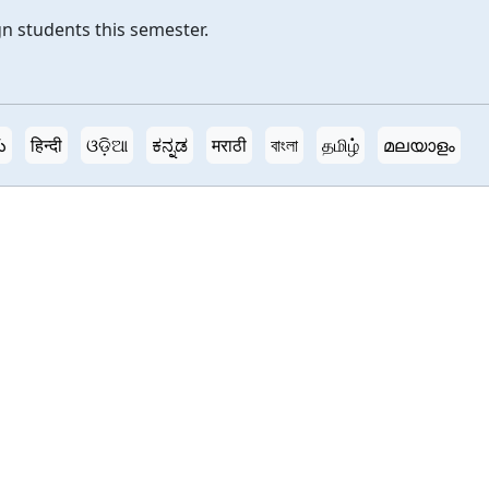
n students this semester.
ు
हिन्दी
ଓଡ଼ିଆ
ಕನ್ನಡ
मराठी
বাংলা
தமிழ்
മലയാളം