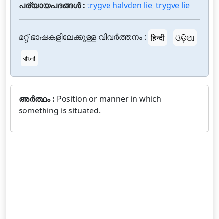
പര്യായപദങ്ങൾ :
trygve halvden lie
,
trygve lie
മറ്റ് ഭാഷകളിലേക്കുള്ള വിവർത്തനം :
हिन्दी
ଓଡ଼ିଆ
বাংলা
അർത്ഥം :
Position or manner in which
something is situated.