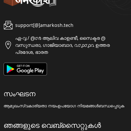
support[@]amarkosh.tech
ഏ-൮ / ൫൦൪ ആലിവ കാഉണ്ടീ, സൈക്ടര ൫
വസുന്ധരാ, ഗാജിയാബാദ, ൨൦൧൦൧൨ ഉത്തര
പ്രദേശ, ഭാരത
സംഘടന
ആമുഖം
സ്വകാര്യതാ നയം
ഉപയോഗ നിയമങ്ങൾ
ബന്ധപ്പെടുക
ഞങ്ങളുടെ വെബ്സൈറ്റുകൾ