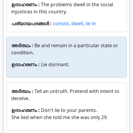
ഉദാഹരണം :
The problems dwell in the social
injustices in this country.
പര്യായപദങ്ങൾ :
consist
,
dwell
,
lie in
അർത്ഥം :
Be and remain in a particular state or
condition.
ഉദാഹരണം :
Lie dormant.
അർത്ഥം :
Tell an untruth. Pretend with intent to
deceive.
ഉദാഹരണം :
Don't lie to your parents.
She lied when she told me she was only 29.