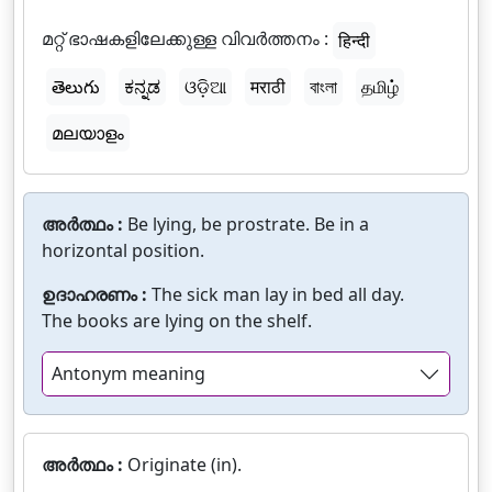
മറ്റ് ഭാഷകളിലേക്കുള്ള വിവർത്തനം :
हिन्दी
తెలుగు
ಕನ್ನಡ
ଓଡ଼ିଆ
मराठी
বাংলা
தமிழ்
മലയാളം
അർത്ഥം :
Be lying, be prostrate. Be in a
horizontal position.
ഉദാഹരണം :
The sick man lay in bed all day.
The books are lying on the shelf.
Antonym meaning
അർത്ഥം :
Originate (in).