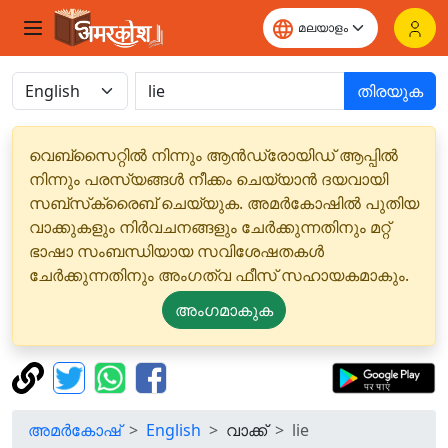
തിരയുക
വെബ്‌സൈറ്റിൽ നിന്നും ആൻഡ്രോയിഡ് ആപ്പിൽ
നിന്നും പരസ്യങ്ങൾ നീക്കം ചെയ്യാൻ ദയവായി
സബ്‌സ്‌ക്രൈബ് ചെയ്യുക. അമർകോഷിൽ പുതിയ
വാക്കുകളും നിർവചനങ്ങളും ചേർക്കുന്നതിനും മറ്റ്
ഭാഷാ സംബന്ധിയായ സവിശേഷതകൾ
ചേർക്കുന്നതിനും അംഗത്വ ഫീസ് സഹായകമാകും.
അംഗമാകുക
അമർകോഷ്
English
വാക്ക്
lie