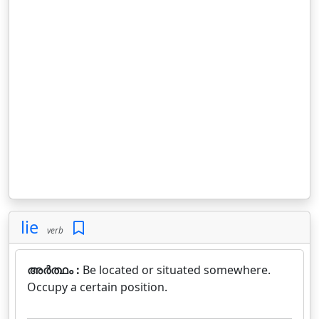
lie
verb
അർത്ഥം :
Be located or situated somewhere.
Occupy a certain position.