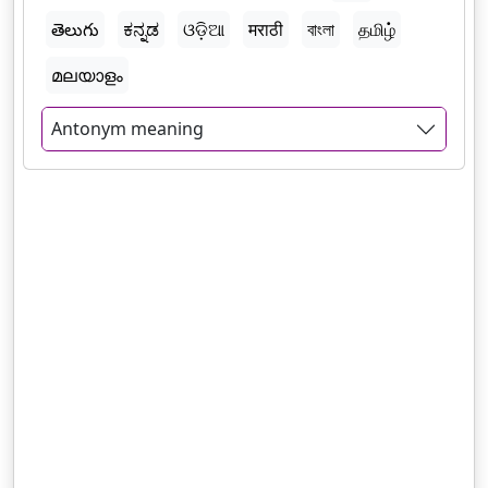
తెలుగు
ಕನ್ನಡ
ଓଡ଼ିଆ
मराठी
বাংলা
தமிழ்
മലയാളം
Antonym meaning