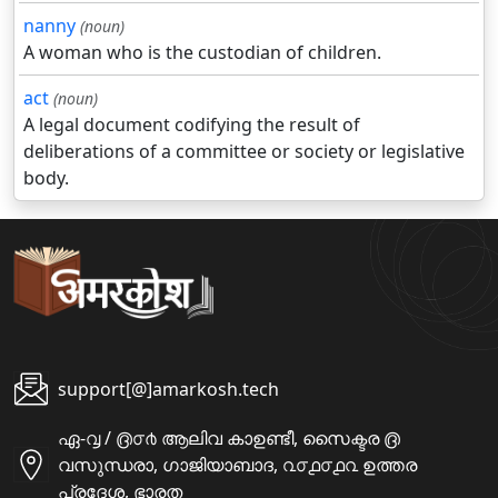
nanny
(noun)
A woman who is the custodian of children.
act
(noun)
A legal document codifying the result of
deliberations of a committee or society or legislative
body.
support[@]amarkosh.tech
ഏ-൮ / ൫൦൪ ആലിവ കാഉണ്ടീ, സൈക്ടര ൫
വസുന്ധരാ, ഗാജിയാബാദ, ൨൦൧൦൧൨ ഉത്തര
പ്രദേശ, ഭാരത