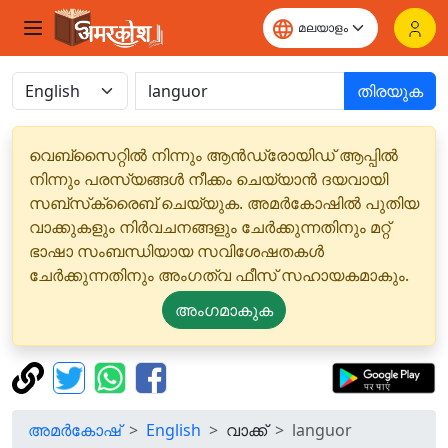
തിരയുക
വെബ്‌സൈറ്റിൽ നിന്നും ആൻഡ്രോയിഡ് ആപ്പിൽ
നിന്നും പരസ്യങ്ങൾ നീക്കം ചെയ്യാൻ ദയവായി
സബ്‌സ്‌ക്രൈബ് ചെയ്യുക. അമർകോഷിൽ പുതിയ
വാക്കുകളും നിർവചനങ്ങളും ചേർക്കുന്നതിനും മറ്റ്
ഭാഷാ സംബന്ധിയായ സവിശേഷതകൾ
ചേർക്കുന്നതിനും അംഗത്വ ഫീസ് സഹായകമാകും.
അംഗമാകുക
അമർകോഷ്
English
വാക്ക്
languor