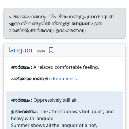
പര്യായപദങ്ങളും വിപരീതപദങ്ങളും ഉള്ള English
എന്ന നിഘണ്ടുവിൽ നിന്നുള്ള
languor
എന്ന
വാക്കിന്റെ അർത്ഥവും ഉദാഹരണവും.
languor
noun
അർത്ഥം :
A relaxed comfortable feeling.
പര്യായപദങ്ങൾ :
dreaminess
അർത്ഥം :
Oppressively still air.
ഉദാഹരണം :
The afternoon was hot, quiet, and
heavy with languor.
Summer shows all the languor of a hot,