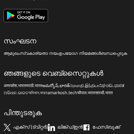
സംഘടന
ആമുഖം
സ്വകാര്യതാ നയം
ഉപയോഗ നിയമങ്ങൾ
ബന്ധപ്പെടുക
ഞങ്ങളുടെ വെബ്സൈറ്റുകൾ
अमरकोश.भारत
मराठी.भारत
అమర్కోష్.భారత్
அகராதி.இந்தியா
ನಿಘಂಟು.ಭಾರತ
ଅଭିଧାନ.ଭାରତ
অভিধান.ভারত
amarkosh.tech
चौपाल.भारत
सारथी.भारत
പിന്തുടരുക
എക്സ് (ട്വിറ്റർ)
ലിങ്ക്ഡ്ഇൻ
ഫേസ്ബുക്ക്