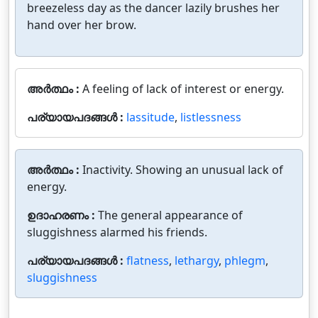
breezeless day as the dancer lazily brushes her
hand over her brow.
അർത്ഥം :
A feeling of lack of interest or energy.
പര്യായപദങ്ങൾ :
lassitude
,
listlessness
അർത്ഥം :
Inactivity. Showing an unusual lack of
energy.
ഉദാഹരണം :
The general appearance of
sluggishness alarmed his friends.
പര്യായപദങ്ങൾ :
flatness
,
lethargy
,
phlegm
,
sluggishness