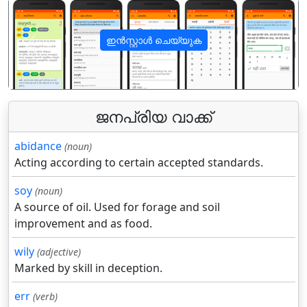
ഇൻസ്റ്റാൾ ചെയ്യുക
पिछला
अगला
ജനപ്രിയ വാക്ക്
abidance
(noun)
Acting according to certain accepted standards.
soy
(noun)
A source of oil. Used for forage and soil
improvement and as food.
wily
(adjective)
Marked by skill in deception.
err
(verb)