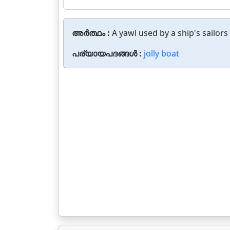
അർത്ഥം :
A yawl used by a ship's sailors
പര്യായപദങ്ങൾ :
jolly boat