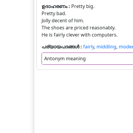
ഉദാഹരണം :
Pretty big.
Pretty bad.
Jolly decent of him.
The shoes are priced reasonably.
He is fairly clever with computers.
പര്യായപദങ്ങൾ :
fairly
,
middling
,
moder
Antonym meaning