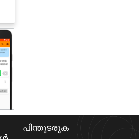
गला
പിന്തുടരുക
കൾ