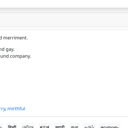
ed merriment.
nd gay.
jocund company.
ry
,
mirthful
ు
हिन्दी
ଓଡ଼ିଆ
ಕನ್ನಡ
मराठी
বাংলা
தமிழ்
മലയാളം