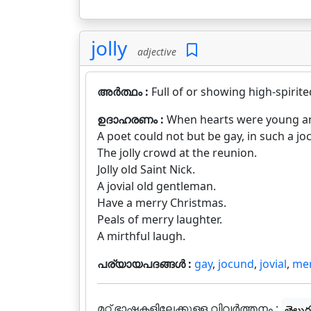
jolly
adjective
അർത്ഥം :
Full of or showing high-spirit
ഉദാഹരണം :
When hearts were young a
A poet could not but be gay, in such a 
The jolly crowd at the reunion.
Jolly old Saint Nick.
A jovial old gentleman.
Have a merry Christmas.
Peals of merry laughter.
A mirthful laugh.
പര്യായപദങ്ങൾ :
gay
,
jocund
,
jovial
,
mer
മറ്റ് ഭാഷകളിലേക്കുള്ള വിവർത്തനം :
తెలుగ