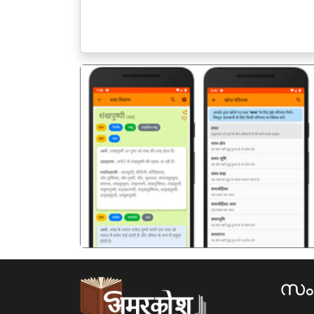
पिछला
സ