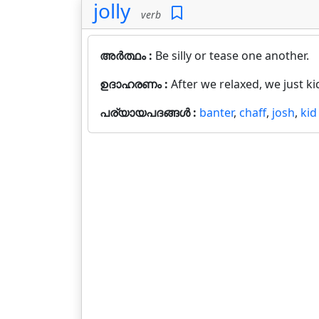
jolly
verb
അർത്ഥം :
Be silly or tease one another.
ഉദാഹരണം :
After we relaxed, we just k
പര്യായപദങ്ങൾ :
banter
,
chaff
,
josh
,
kid