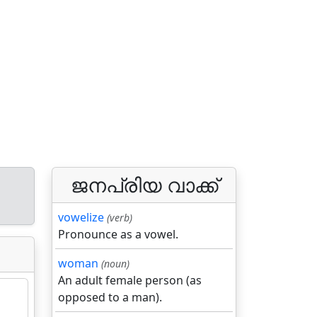
ജനപ്രിയ വാക്ക്
vowelize
(verb)
Pronounce as a vowel.
woman
(noun)
An adult female person (as
opposed to a man).