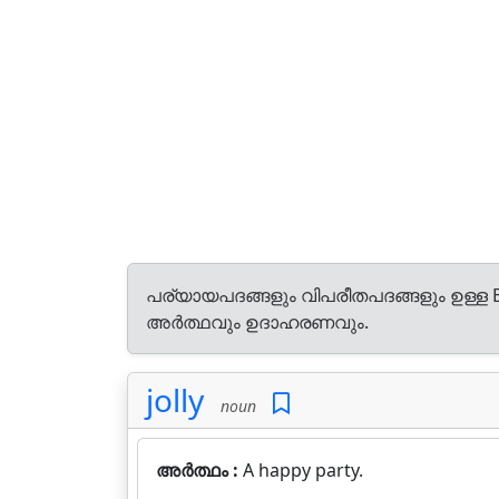
പര്യായപദങ്ങളും വിപരീതപദങ്ങളും ഉള്ള E
അർത്ഥവും ഉദാഹരണവും.
jolly
noun
അർത്ഥം :
A happy party.