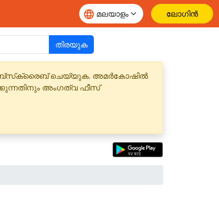
ലോഗിൻ
തിരയുക
 സബ്‌സ്‌ക്രൈബ് ചെയ്യുക. അമർകോഷിൽ
്കുന്നതിനും അംഗത്വ ഫീസ്