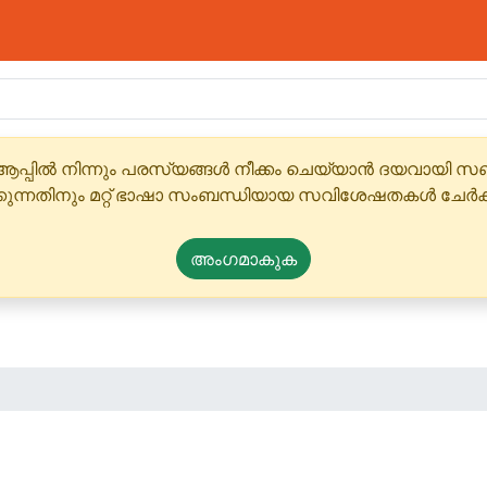
ആപ്പിൽ നിന്നും പരസ്യങ്ങൾ നീക്കം ചെയ്യാൻ ദയവായി
്കുന്നതിനും മറ്റ് ഭാഷാ സംബന്ധിയായ സവിശേഷതകൾ ചേർക
അംഗമാകുക