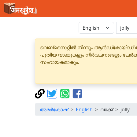
വെബ്‌സൈറ്റിൽ നിന്നും ആൻഡ്രോയിഡ് 
പുതിയ വാക്കുകളും നിർവചനങ്ങളും ചേർക
സഹായകമാകും.
അമർകോഷ്
English
വാക്ക്
jolly