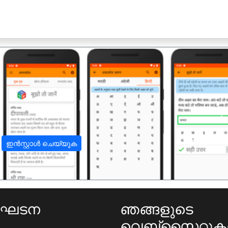
अ
ഇൻസ്റ്റാൾ ചെയ്യുക
ംഘടന
ഞങ്ങളുടെ
വെബ്സൈറ്റു