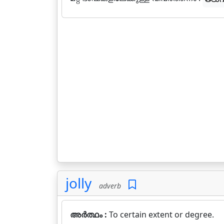
jolly
adverb
അർത്ഥം :
To certain extent or degree.