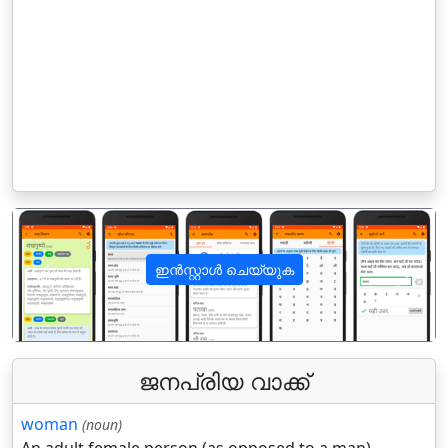
ഇൻസ്റ്റാൾ ചെയ്യുക
पिछला
अगला
ജനപ്രിയ വാക്ക്
woman
(noun)