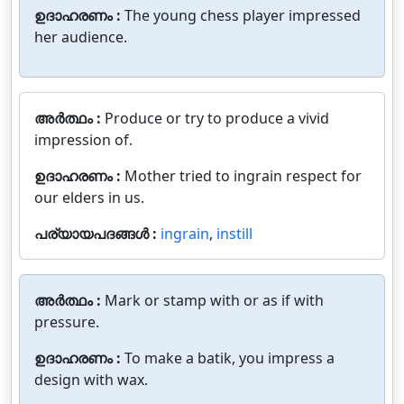
ഉദാഹരണം :
The young chess player impressed
her audience.
അർത്ഥം :
Produce or try to produce a vivid
impression of.
ഉദാഹരണം :
Mother tried to ingrain respect for
our elders in us.
പര്യായപദങ്ങൾ :
ingrain
,
instill
അർത്ഥം :
Mark or stamp with or as if with
pressure.
ഉദാഹരണം :
To make a batik, you impress a
design with wax.