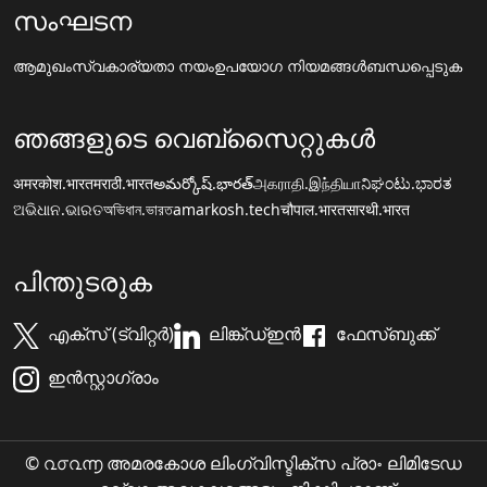
സംഘടന
ആമുഖം
സ്വകാര്യതാ നയം
ഉപയോഗ നിയമങ്ങൾ
ബന്ധപ്പെടുക
ഞങ്ങളുടെ വെബ്സൈറ്റുകൾ
अमरकोश.भारत
मराठी.भारत
అమర్కోష్.భారత్
அகராதி.இந்தியா
ನಿಘಂಟು.ಭಾರತ
ଅଭିଧାନ.ଭାରତ
অভিধান.ভারত
amarkosh.tech
चौपाल.भारत
सारथी.भारत
പിന്തുടരുക
എക്സ് (ട്വിറ്റർ)
ലിങ്ക്ഡ്ഇൻ
ഫേസ്ബുക്ക്
ഇൻസ്റ്റാഗ്രാം
© ൨൦൨൬ അമരകോശ ലിംഗ്വിസ്ടിക്സ പ്രാ॰ ലിമിടേഡ