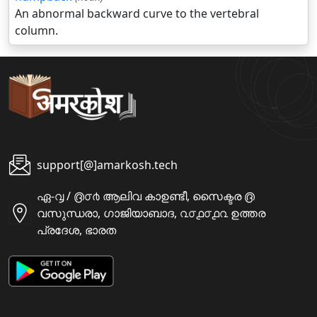
An abnormal backward curve to the vertebral
column.
support[@]amarkosh.tech
ഏ-൮ / ൫൦൪ ആലിവ കാഉണ്ടീ, സൈക്ടര ൫
വസുന്ധരാ, ഗാജിയാബാദ, ൨൦൧൦൧൨ ഉത്തര
പ്രദേശ, ഭാരത