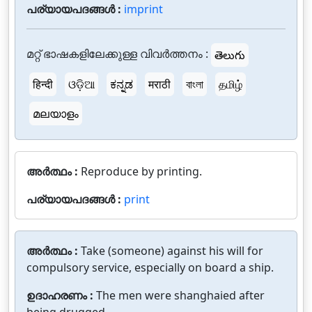
പര്യായപദങ്ങൾ :
imprint
മറ്റ് ഭാഷകളിലേക്കുള്ള വിവർത്തനം :
తెలుగు
हिन्दी
ଓଡ଼ିଆ
ಕನ್ನಡ
मराठी
বাংলা
தமிழ்
മലയാളം
അർത്ഥം :
Reproduce by printing.
പര്യായപദങ്ങൾ :
print
അർത്ഥം :
Take (someone) against his will for
compulsory service, especially on board a ship.
ഉദാഹരണം :
The men were shanghaied after