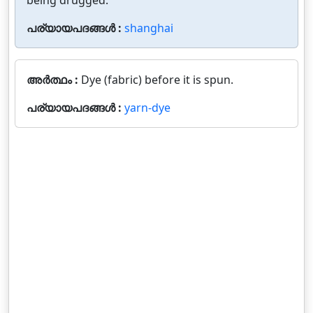
being drugged.
പര്യായപദങ്ങൾ :
shanghai
അർത്ഥം :
Dye (fabric) before it is spun.
പര്യായപദങ്ങൾ :
yarn-dye