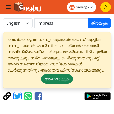
തിരയുക
വെബ്‌സൈറ്റിൽ നിന്നും ആൻഡ്രോയിഡ് ആപ്പിൽ
നിന്നും പരസ്യങ്ങൾ നീക്കം ചെയ്യാൻ ദയവായി
സബ്‌സ്‌ക്രൈബ് ചെയ്യുക. അമർകോഷിൽ പുതിയ
വാക്കുകളും നിർവചനങ്ങളും ചേർക്കുന്നതിനും മറ്റ്
ഭാഷാ സംബന്ധിയായ സവിശേഷതകൾ
ചേർക്കുന്നതിനും അംഗത്വ ഫീസ് സഹായകമാകും.
അംഗമാകുക