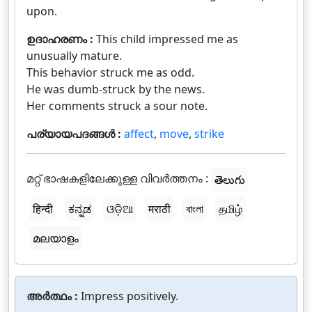
upon.
ഉദാഹരണം :
This child impressed me as
unusually mature.
This behavior struck me as odd.
He was dumb-struck by the news.
Her comments struck a sour note.
പര്യായപദങ്ങൾ :
affect
,
move
,
strike
മറ്റ് ഭാഷകളിലേക്കുള്ള വിവർത്തനം :
తెలుగు
हिन्दी
ಕನ್ನಡ
ଓଡ଼ିଆ
मराठी
বাংলা
தமிழ்
മലയാളം
അർത്ഥം :
Impress positively.