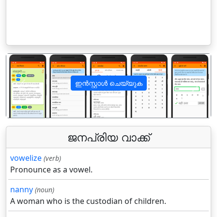
ഇൻസ്റ്റാൾ ചെയ്യുക
पिछला
अगला
ജനപ്രിയ വാക്ക്
vowelize
(verb)
Pronounce as a vowel.
nanny
(noun)
A woman who is the custodian of children.