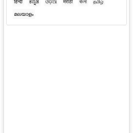
हिन्दी
ಕನ್ನಡ
ଓଡ଼ିଆ
मराठी
বাংলা
தமிழ்
മലയാളം