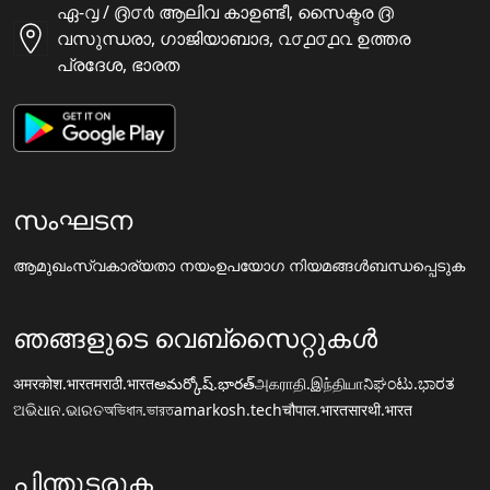
ഏ-൮ / ൫൦൪ ആലിവ കാഉണ്ടീ, സൈക്ടര ൫
വസുന്ധരാ, ഗാജിയാബാദ, ൨൦൧൦൧൨ ഉത്തര
പ്രദേശ, ഭാരത
സംഘടന
ആമുഖം
സ്വകാര്യതാ നയം
ഉപയോഗ നിയമങ്ങൾ
ബന്ധപ്പെടുക
ഞങ്ങളുടെ വെബ്സൈറ്റുകൾ
अमरकोश.भारत
मराठी.भारत
అమర్కోష్.భారత్
அகராதி.இந்தியா
ನಿಘಂಟು.ಭಾರತ
ଅଭିଧାନ.ଭାରତ
অভিধান.ভারত
amarkosh.tech
चौपाल.भारत
सारथी.भारत
പിന്തുടരുക