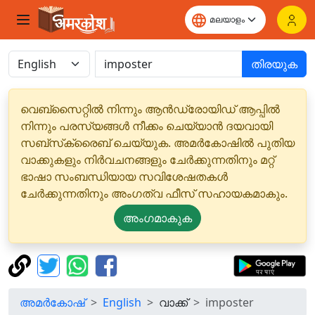
തിരയുക
വെബ്‌സൈറ്റിൽ നിന്നും ആൻഡ്രോയിഡ് ആപ്പിൽ
നിന്നും പരസ്യങ്ങൾ നീക്കം ചെയ്യാൻ ദയവായി
സബ്‌സ്‌ക്രൈബ് ചെയ്യുക. അമർകോഷിൽ പുതിയ
വാക്കുകളും നിർവചനങ്ങളും ചേർക്കുന്നതിനും മറ്റ്
ഭാഷാ സംബന്ധിയായ സവിശേഷതകൾ
ചേർക്കുന്നതിനും അംഗത്വ ഫീസ് സഹായകമാകും.
അംഗമാകുക
അമർകോഷ്
English
വാക്ക്
imposter