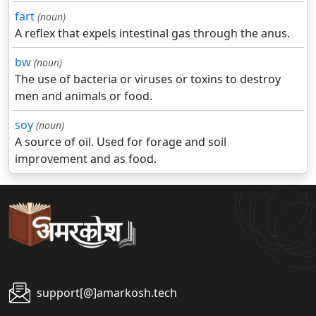
fart
(noun)
A reflex that expels intestinal gas through the anus.
bw
(noun)
The use of bacteria or viruses or toxins to destroy
men and animals or food.
soy
(noun)
A source of oil. Used for forage and soil
improvement and as food.
support[@]amarkosh.tech