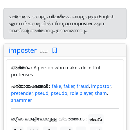
പര്യായപദങ്ങളും വിപരീതപദങ്ങളും ഉള്ള English
എന്ന നിഘണ്ടുവിൽ നിന്നുള്ള
imposter
എന്ന
വാക്കിന്റെ അർത്ഥവും ഉദാഹരണവും.
imposter
noun
അർത്ഥം :
A person who makes deceitful
pretenses.
പര്യായപദങ്ങൾ :
fake
,
faker
,
fraud
,
impostor
,
pretender
,
pseud
,
pseudo
,
role player
,
sham
,
shammer
മറ്റ് ഭാഷകളിലേക്കുള്ള വിവർത്തനം :
తెలుగు