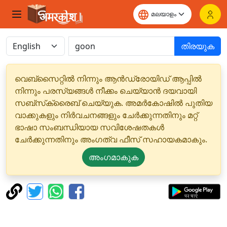
തിരയുക
വെബ്‌സൈറ്റിൽ നിന്നും ആൻഡ്രോയിഡ് ആപ്പിൽ
നിന്നും പരസ്യങ്ങൾ നീക്കം ചെയ്യാൻ ദയവായി
സബ്‌സ്‌ക്രൈബ് ചെയ്യുക. അമർകോഷിൽ പുതിയ
വാക്കുകളും നിർവചനങ്ങളും ചേർക്കുന്നതിനും മറ്റ്
ഭാഷാ സംബന്ധിയായ സവിശേഷതകൾ
ചേർക്കുന്നതിനും അംഗത്വ ഫീസ് സഹായകമാകും.
അംഗമാകുക