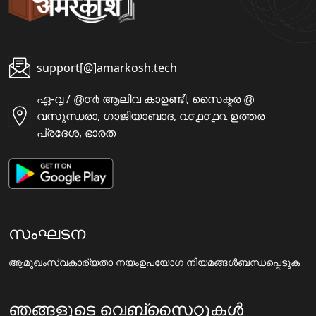
support[@]amarkosh.tech
ഏ-൮ / ൫൦൪ ആലിവ കാഉണ്ടീ, സൈക്ടര ൫
വസുന്ധരാ, ഗാജിയാബാദ, ൨൦൧൦൧൨ ഉത്തര
പ്രദേശ, ഭാരത
സംഘടന
ആമുഖം
സ്വകാര്യതാ നയം
ഉപയോഗ നിയമങ്ങൾ
ബന്ധപ്പെടുക
ഞങ്ങളുടെ വെബ്സൈറ്റുകൾ