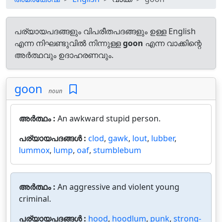
പര്യായപദങ്ങളും വിപരീതപദങ്ങളും ഉള്ള English
എന്ന നിഘണ്ടുവിൽ നിന്നുള്ള
goon
എന്ന വാക്കിന്റെ
അർത്ഥവും ഉദാഹരണവും.
goon
noun
അർത്ഥം :
An awkward stupid person.
പര്യായപദങ്ങൾ :
clod
,
gawk
,
lout
,
lubber
,
lummox
,
lump
,
oaf
,
stumblebum
അർത്ഥം :
An aggressive and violent young
criminal.
പര്യായപദങ്ങൾ :
hood
,
hoodlum
,
punk
,
strong-