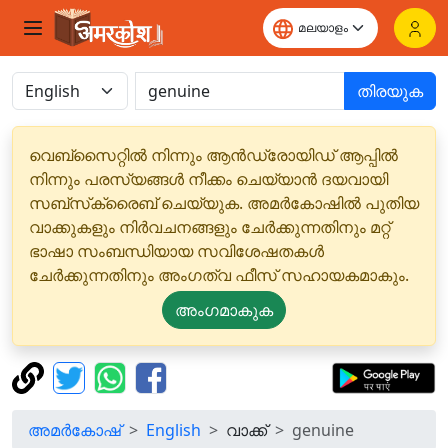
തിരയുക
വെബ്‌സൈറ്റിൽ നിന്നും ആൻഡ്രോയിഡ് ആപ്പിൽ
നിന്നും പരസ്യങ്ങൾ നീക്കം ചെയ്യാൻ ദയവായി
സബ്‌സ്‌ക്രൈബ് ചെയ്യുക. അമർകോഷിൽ പുതിയ
വാക്കുകളും നിർവചനങ്ങളും ചേർക്കുന്നതിനും മറ്റ്
ഭാഷാ സംബന്ധിയായ സവിശേഷതകൾ
ചേർക്കുന്നതിനും അംഗത്വ ഫീസ് സഹായകമാകും.
അംഗമാകുക
അമർകോഷ്
English
വാക്ക്
genuine