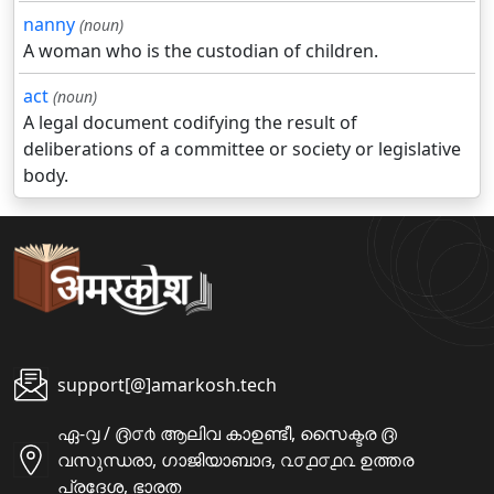
nanny
(noun)
A woman who is the custodian of children.
act
(noun)
A legal document codifying the result of
deliberations of a committee or society or legislative
body.
support[@]amarkosh.tech
ഏ-൮ / ൫൦൪ ആലിവ കാഉണ്ടീ, സൈക്ടര ൫
വസുന്ധരാ, ഗാജിയാബാദ, ൨൦൧൦൧൨ ഉത്തര
പ്രദേശ, ഭാരത