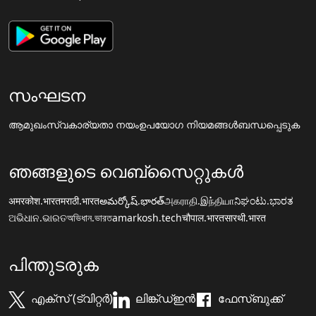
സംഘടന
ആമുഖം
സ്വകാര്യതാ നയം
ഉപയോഗ നിയമങ്ങൾ
ബന്ധപ്പെടുക
ഞങ്ങളുടെ വെബ്സൈറ്റുകൾ
अमरकोश.भारत
मराठी.भारत
అమర్కోష్.భారత్
அகராதி.இந்தியா
ನಿಘಂಟು.ಭಾರತ
ଅଭିଧାନ.ଭାରତ
অভিধান.ভারত
amarkosh.tech
चौपाल.भारत
सारथी.भारत
പിന്തുടരുക
എക്സ് (ട്വിറ്റർ)
ലിങ്ക്ഡ്ഇൻ
ഫേസ്ബുക്ക്