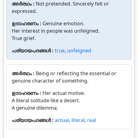
അർത്ഥം :
Not pretended. Sincerely felt or
expressed.
ഉദാഹരണം :
Genuine emotion.
Her interest in people was unfeigned.
True grief.
പര്യായപദങ്ങൾ :
true
,
unfeigned
അർത്ഥം :
Being or reflecting the essential or
genuine character of something.
ഉദാഹരണം :
Her actual motive.
A literal solitude like a desert.
A genuine dilemma.
പര്യായപദങ്ങൾ :
actual
,
literal
,
real