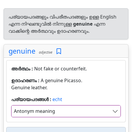
പര്യായപദങ്ങളും വിപരീതപദങ്ങളും ഉള്ള English
എന്ന നിഘണ്ടുവിൽ നിന്നുള്ള
genuine
എന്ന
വാക്കിന്റെ അർത്ഥവും ഉദാഹരണവും.
genuine
adjective
അർത്ഥം :
Not fake or counterfeit.
ഉദാഹരണം :
A genuine Picasso.
Genuine leather.
പര്യായപദങ്ങൾ :
echt
Antonym meaning