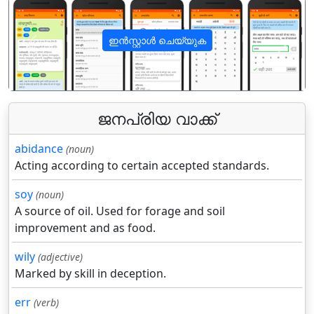
ഇൻസ്റ്റാൾ ചെയ്യുക
पिछला
अगला
ജനപ്രിയ വാക്ക്
abidance
(noun)
Acting according to certain accepted standards.
soy
(noun)
A source of oil. Used for forage and soil
improvement and as food.
wily
(adjective)
Marked by skill in deception.
err
(verb)