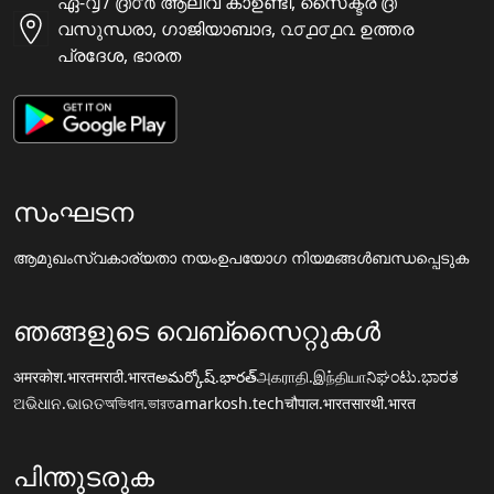
ഏ-൮ / ൫൦൪ ആലിവ കാഉണ്ടീ, സൈക്ടര ൫
വസുന്ധരാ, ഗാജിയാബാദ, ൨൦൧൦൧൨ ഉത്തര
പ്രദേശ, ഭാരത
സംഘടന
ആമുഖം
സ്വകാര്യതാ നയം
ഉപയോഗ നിയമങ്ങൾ
ബന്ധപ്പെടുക
ഞങ്ങളുടെ വെബ്സൈറ്റുകൾ
अमरकोश.भारत
मराठी.भारत
అమర్కోష్.భారత్
அகராதி.இந்தியா
ನಿಘಂಟು.ಭಾರತ
ଅଭିଧାନ.ଭାରତ
অভিধান.ভারত
amarkosh.tech
चौपाल.भारत
सारथी.भारत
പിന്തുടരുക