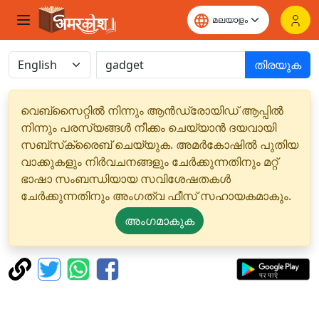
തിരയുക
വെബ്‌സൈറ്റിൽ നിന്നും ആൻഡ്രോയിഡ് ആപ്പിൽ
നിന്നും പരസ്യങ്ങൾ നീക്കം ചെയ്യാൻ ദയവായി
സബ്‌സ്‌ക്രൈബ് ചെയ്യുക. അമർകോഷിൽ പുതിയ
വാക്കുകളും നിർവചനങ്ങളും ചേർക്കുന്നതിനും മറ്റ്
ഭാഷാ സംബന്ധിയായ സവിശേഷതകൾ
ചേർക്കുന്നതിനും അംഗത്വ ഫീസ് സഹായകമാകും.
അംഗമാകുക