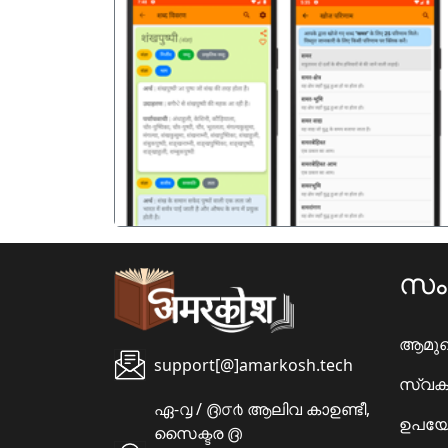
पिछला
സ
ആമു
support[@]amarkosh.tech
സ്വക
ഏ-൮ / ൫൦൪ ആലിവ കാഉണ്ടീ,
ഉപയോ
സൈക്ടര ൫