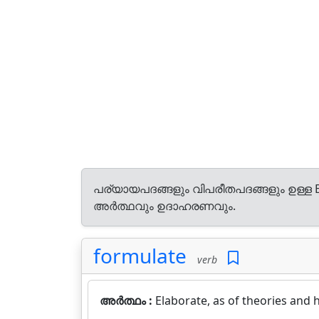
പര്യായപദങ്ങളും വിപരീതപദങ്ങളും ഉള്ള E
അർത്ഥവും ഉദാഹരണവും.
formulate
verb
അർത്ഥം :
Elaborate, as of theories and 