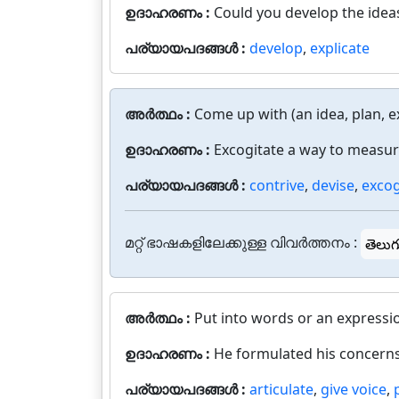
ഉദാഹരണം :
Could you develop the ideas
പര്യായപദങ്ങൾ :
develop
,
explicate
അർത്ഥം :
Come up with (an idea, plan, ex
ഉദാഹരണം :
Excogitate a way to measure
പര്യായപദങ്ങൾ :
contrive
,
devise
,
excog
മറ്റ് ഭാഷകളിലേക്കുള്ള വിവർത്തനം :
తెలుగ
അർത്ഥം :
Put into words or an expressi
ഉദാഹരണം :
He formulated his concerns
പര്യായപദങ്ങൾ :
articulate
,
give voice
,