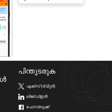
गला
പിന്തുടരുക
കൾ
എക്സ് (ട്വിറ്റർ)
ലിങ്ക്ഡ്ഇൻ
ഫേസ്ബുക്ക്