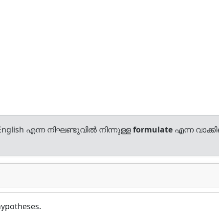
nglish എന്ന നിഘണ്ടുവിൽ നിന്നുള്ള
formulate
എന്ന വാക്കിന
hypotheses.