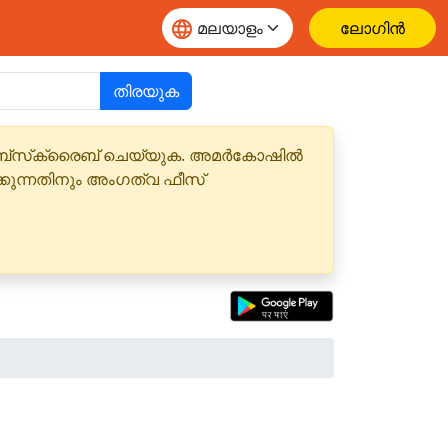
ലോഗിൻ
തിരയുക
 സബ്‌സ്‌ക്രൈബ് ചെയ്യുക. അമർകോഷിൽ
്കുന്നതിനും അംഗത്വ ഫീസ്