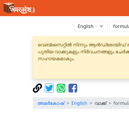
വെബ്‌സൈറ്റിൽ നിന്നും ആൻഡ്രോയിഡ് 
പുതിയ വാക്കുകളും നിർവചനങ്ങളും ചേർക
സഹായകമാകും.
അമർകോഷ്
English
വാക്ക്
formul