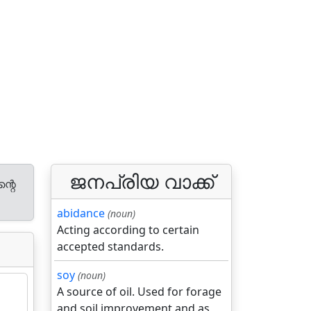
ജനപ്രിയ വാക്ക്
്റെ
abidance
(noun)
Acting according to certain
accepted standards.
soy
(noun)
A source of oil. Used for forage
and soil improvement and as