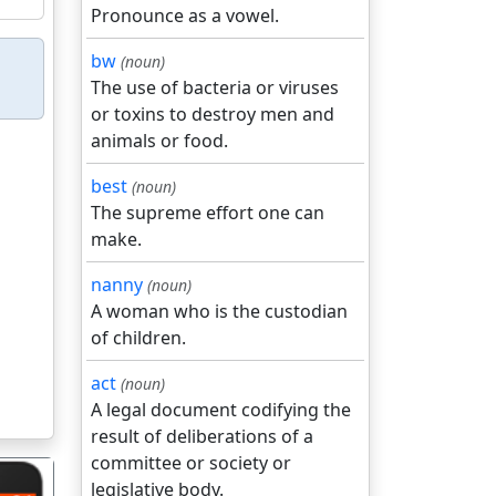
Pronounce as a vowel.
bw
(noun)
The use of bacteria or viruses
or toxins to destroy men and
animals or food.
best
(noun)
The supreme effort one can
make.
nanny
(noun)
A woman who is the custodian
of children.
act
(noun)
A legal document codifying the
result of deliberations of a
committee or society or
legislative body.