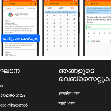
अ
ഇൻസ്റ്റാൾ ചെയ്യുക
ംഘടന
ഞങ്ങളുടെ
വെബ്സൈറ്റു
ഖം
अमरकोश.भारत
ാര്യതാ നയം
मराठी.भारत
ഗ നിയമങ്ങൾ