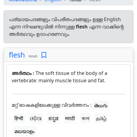
പര്യായപദങ്ങളും വിപരീതപദങ്ങളും ഉള്ള English
എന്ന നിഘണ്ടുവിൽ നിന്നുള്ള
flesh
എന്ന വാക്കിന്റെ
അർത്ഥവും ഉദാഹരണവും.
flesh
noun
അർത്ഥം :
The soft tissue of the body of a
vertebrate: mainly muscle tissue and fat.
മറ്റ് ഭാഷകളിലേക്കുള്ള വിവർത്തനം :
తెలుగు
हिन्दी
ଓଡ଼ିଆ
ಕನ್ನಡ
मराठी
বাংলা
தமிழ்
മലയാളം