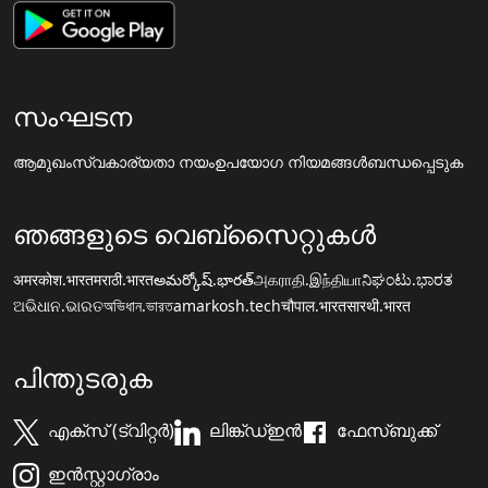
സംഘടന
ആമുഖം
സ്വകാര്യതാ നയം
ഉപയോഗ നിയമങ്ങൾ
ബന്ധപ്പെടുക
ഞങ്ങളുടെ വെബ്സൈറ്റുകൾ
अमरकोश.भारत
मराठी.भारत
అమర్కోష్.భారత్
அகராதி.இந்தியா
ನಿಘಂಟು.ಭಾರತ
ଅଭିଧାନ.ଭାରତ
অভিধান.ভারত
amarkosh.tech
चौपाल.भारत
सारथी.भारत
പിന്തുടരുക
എക്സ് (ട്വിറ്റർ)
ലിങ്ക്ഡ്ഇൻ
ഫേസ്ബുക്ക്
ഇൻസ്റ്റാഗ്രാം