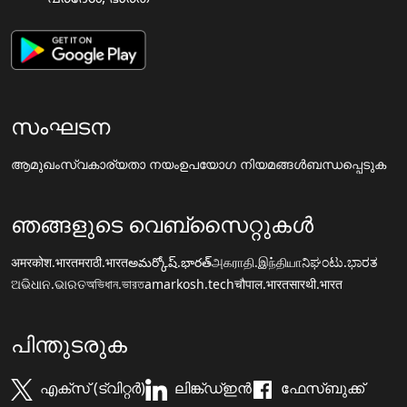
സംഘടന
ആമുഖം
സ്വകാര്യതാ നയം
ഉപയോഗ നിയമങ്ങൾ
ബന്ധപ്പെടുക
ഞങ്ങളുടെ വെബ്സൈറ്റുകൾ
अमरकोश.भारत
मराठी.भारत
అమర్కోష్.భారత్
அகராதி.இந்தியா
ನಿಘಂಟು.ಭಾರತ
ଅଭିଧାନ.ଭାରତ
অভিধান.ভারত
amarkosh.tech
चौपाल.भारत
सारथी.भारत
പിന്തുടരുക
എക്സ് (ട്വിറ്റർ)
ലിങ്ക്ഡ്ഇൻ
ഫേസ്ബുക്ക്