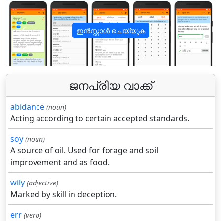
ഇൻസ്റ്റാൾ ചെയ്യുക
पिछला
अगला
ജനപ്രിയ വാക്ക്
abidance
(noun)
Acting according to certain accepted standards.
soy
(noun)
A source of oil. Used for forage and soil
improvement and as food.
wily
(adjective)
Marked by skill in deception.
err
(verb)