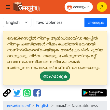
തിരയുക
വെബ്‌സൈറ്റിൽ നിന്നും ആൻഡ്രോയിഡ് ആപ്പിൽ
നിന്നും പരസ്യങ്ങൾ നീക്കം ചെയ്യാൻ ദയവായി
സബ്‌സ്‌ക്രൈബ് ചെയ്യുക. അമർകോഷിൽ പുതിയ
വാക്കുകളും നിർവചനങ്ങളും ചേർക്കുന്നതിനും മറ്റ്
ഭാഷാ സംബന്ധിയായ സവിശേഷതകൾ
ചേർക്കുന്നതിനും അംഗത്വ ഫീസ് സഹായകമാകും.
അംഗമാകുക
അമർകോഷ്
English
വാക്ക്
favorableness