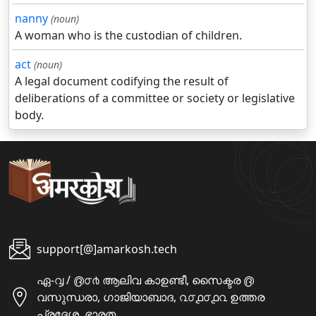
nanny
(noun)
A woman who is the custodian of children.
act
(noun)
A legal document codifying the result of
deliberations of a committee or society or legislative
body.
support[@]amarkosh.tech
ഏ-൮ / ൫൦൪ ആലിവ കാഉണ്ടീ, സൈക്ടര ൫
വസുന്ധരാ, ഗാജിയാബാദ, ൨൦൧൦൧൨ ഉത്തര
പ്രദേശ, ഭാരത